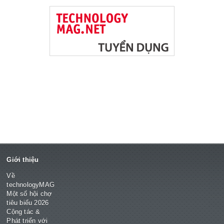
Giới thiệu
Về
technologyMAG
Một số hội chợ
tiêu biểu 2026
Cộng tác &
Phát triển với