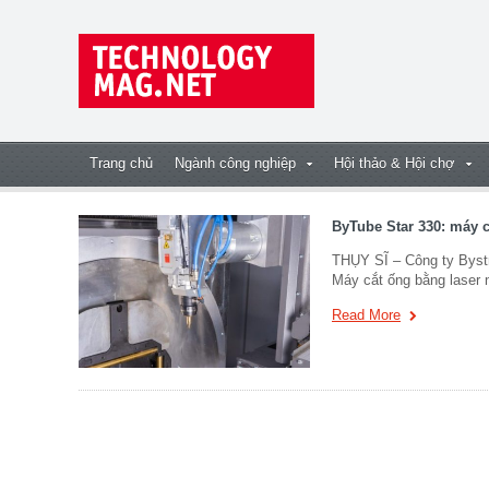
Trang chủ
Ngành công nghiệp
Hội thảo & Hội chợ
ByTube Star 330: máy c
THỤY SĨ – Công ty Bystr
Máy cắt ống bằng laser
Read More