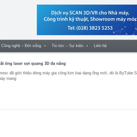
Công nghệ – Đời sống
Tin tức – Sự kiện
Liên hệ
ắt ống laser sợi quang 3D đa năng
onic đã giới thiệu dòng máy gia công kim loại dạng ống mới, đó là ByTube S
 này mang