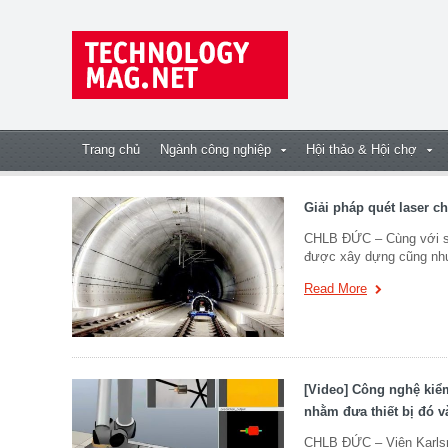
Trang chủ
Ngành công nghiệp
Hội thảo & Hội chợ
Giải pháp quét laser 
CHLB ĐỨC – Cùng với sự
được xây dựng cũng như
Read More
[Video] Công nghệ kiểm
nhằm đưa thiết bị đó v
CHLB ĐỨC – Viện Karlsruh