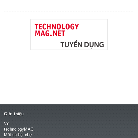
Giới thiệu
Về
technologyMAG
Một số hội chợ