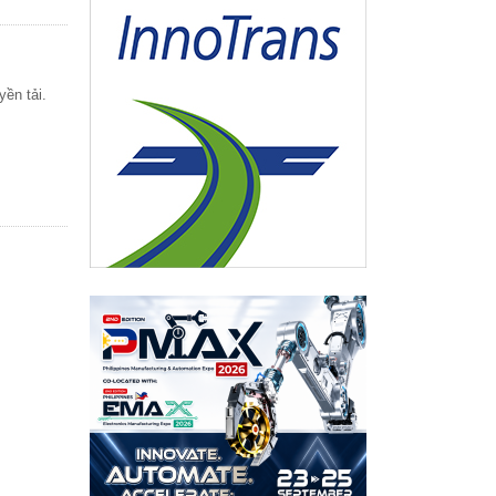
ền tải.