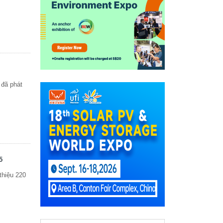
 đã phát
5
thiệu 220