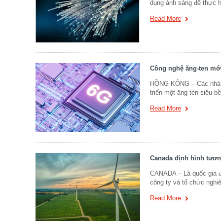
dụng ánh sáng để thực h
Read More
Công nghệ ăng-ten mới
HỒNG KÔNG – Các nhà ng
triển một ăng-ten siêu b
Read More
Canada định hình tươn
CANADA – Là quốc gia đ
công ty và tổ chức nghi
Read More