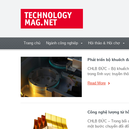
Trang chủ
Ngành công nghiệp
Hội thảo & Hội chợ
Phát triển bộ khuếch 
CHLB ĐỨC – Bộ khuếch đạ
trong lĩnh vực truyền t
Read More
Công nghệ lượng tử hỗ 
CHLB ĐỨC – Trong bối cả
một bước chuyển đổi đối