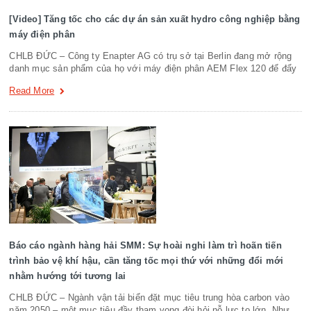
[Video] Tăng tốc cho các dự án sản xuất hydro công nghiệp bằng
máy điện phân
CHLB ĐỨC – Công ty Enapter AG có trụ sở tại Berlin đang mở rộng
danh mục sản phẩm của họ với máy điện phân AEM Flex 120 để đẩy
Read More
Báo cáo ngành hàng hải SMM: Sự hoài nghi làm trì hoãn tiến
trình bảo vệ khí hậu, cần tăng tốc mọi thứ với những đổi mới
nhằm hướng tới tương lai
CHLB ĐỨC – Ngành vận tải biển đặt mục tiêu trung hòa carbon vào
năm 2050 – một mục tiêu đầy tham vọng đòi hỏi nỗ lực to lớn. Như