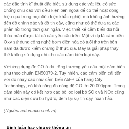
các đặc tính kĩ thuật đặc biệt, sử dụng các vật liệu có sức
chống chịu cao với điều kiện bên ngoài để có thể hoạt động
hiệu quả trong mọi điều kiện khắc nghiệt mà không ảnh hưởng
đến độ chính xác và độ tin cậy, cũng như có thể đưa ra các
phản hồi trong thời gian ngắn. Việc thiết kế cảm biến đòi hỏi
thỏa mãn được tất cả các yêu cầu trên. Một ví dụ là cảm biến
Oxy sử dụng công nghệ bơm điện hóa có tuổi thọ trên bốn
năm đã được kiểm chứng ở thực địa. Đây là giải pháp thay
thế không sử dụng chì cho các cảm biến loại này.
Với ứng dụng đo CO ở dải rộng thường yêu cầu một cảm biến
phụ theo chuẩn EN50379-2. Tuy nhiên, các cảm biến cải tiến
với độ nhạy cao như cảm biến A5F+ của hãng City
Technology, có khả năng đo nồng độ CO tới 20,000ppm. Trong
cảm biến này có kết hợp các bộ lọc loại bỏ SOx và NOx cũng
như các điện cựu bù hydro, đem lại sự tin cậy hoàn hảo.
(Nguồn: automation.net.vn)
Bình luận hay chia sẻ thông tin