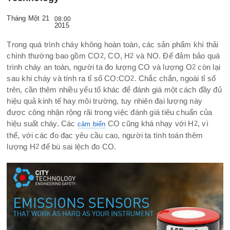
Tháng Một 21
08:00
2015
Trong quá trình cháy không hoàn toàn, các sản phẩm khí thải
chính thường bao gồm CO
, CO, H
và NO. Để đảm bảo quá
2
2
trình cháy an toàn, người ta đo lượng CO và
lượng O
còn lại
2
sau khi cháy và tính ra tỉ số CO:CO
. Chắc chắn, ngoài tỉ số
2
trên, cần thêm nhiều yếu tố khác để đánh giá một cách đầy đủ
hiệu quả kinh tế hay môi trường, tuy nhiên đại lượng này
được công nhận rộng rãi trong việc đánh giá tiêu chuẩn của
hiệu suất cháy. Các
CO cũng khá nhạy với H
, vì
cảm biến
2
thế, với các đo đạc yêu cầu cao, người ta tính toán thêm
lượng H
để bù sai lệch đo CO.
2