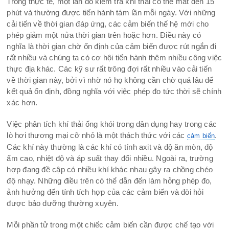
Trong thực tế, một lần đo kiểm tra khí thải có thể mất đến 15
phút và thường được tiến hành tám lần mỗi ngày. Với những
cải tiến về thời gian đáp ứng, các cảm biến thế hệ mới cho
phép giảm một nửa thời gian trên hoặc hơn. Điều này có
nghĩa là thời gian chờ ổn định của cảm biến được rút ngắn đi
rất nhiều và chúng ta có cơ hội tiến hành thêm nhiều công việc
thực địa khác. Các kỹ sư rất trông đợi rất nhiều vào cải tiến
về thời gian này, bởi vì nhờ nó họ không cần chờ quá lâu để
kết quả ổn định, đồng nghĩa với việc phép đo tức thời sẽ chính
xác hơn.
Việc phân tích khí thải ống khói trong dân dụng hay trong các
lò hơi thương mại cỡ nhỏ là một thách thức với các
.
cảm biến
Các khí này thường là các khí có tính axit và độ ăn mòn, độ
ẩm cao, nhiệt độ và áp suất thay đổi nhiều. Ngoài ra, trường
hợp đang đề cập có nhiều khí khác nhau gây ra chồng chéo
độ nhạy. Những điều trên có thể dẫn đến làm hỏng phép đo,
ảnh hưởng đến tính tích hợp của các cảm biến và đòi hỏi
được bảo dưỡng thường xuyên.
Mỗi phần tử trong một chiếc cảm biến cần được chế tạo với