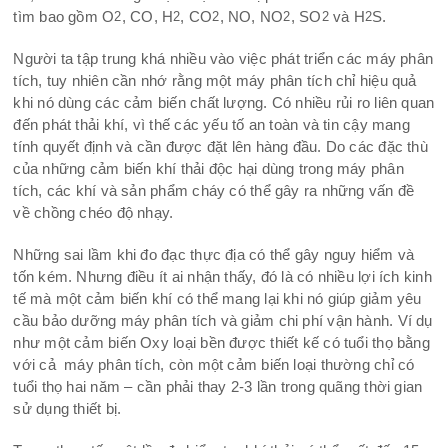
tìm bao gồm O
, CO, H
, CO
, NO, NO
, SO
và H
S.
2
2
2
2
2
2
Người ta tập trung khá nhiều vào việc phát triển các máy phân
tích, tuy nhiên cần nhớ rằng một máy phân tích chỉ hiệu quả
khi nó dùng các cảm biến chất lượng. Có nhiều rủi ro liên quan
đến phát thải khí, vì thế các yếu tố an toàn và tin cậy mang
tính quyết định và cần được đặt lên hàng đầu. Do các đặc thù
của những cảm biến khí thải độc hại dùng trong máy phân
tích, các khí và sản phẩm cháy có thể gây ra những vấn đề
về chồng chéo độ nhạy.
Những sai lầm khi đo đạc thực địa có thể gây nguy hiểm và
tốn kém. Nhưng điều ít ai nhận thấy, đó là có nhiều lợi ích kinh
tế mà một cảm biến khí có thể mang lại khi nó giúp giảm yêu
cầu bảo dưỡng máy phân tích và giảm chi phí vận hành. Ví dụ
như một cảm biến Oxy loại bền được thiết kế có tuổi thọ bằng
với cả máy phân tích, còn một cảm biến loại thường chỉ có
tuổi thọ hai năm – cần phải thay 2-3 lần trong quãng thời gian
sử dụng thiết bị.