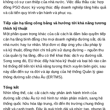
không có sự can thiệp của nhà nước. Việc đấu thầu các hợp
đồng PSO được kỳ vọng thúc đẩy doanh nghiệp tăng hiệu quả
và cải tiến quy trình vận hành và phục vụ.
Tiếp cận hạ tầng công bằng và hướng tới khả năng tương
thích kỹ thuật
Một phần quan trọng khác của cải cách là đảm bảo quyền tiếp
cận hạ tầng bình đẳng cho mọi doanh nghiệp đường sắt, dù là
nhà nước hay tư nhân. Mọi đơn vị đáp ứng yêu cầu pháp lý
và kỹ thuật, đồng thời chi trả phí sử dụng đường – nguồn thu
của quản lý hạ tầng, đều có thể khai thác dịch vụ đường sắt.
Song song đó, EU thúc đẩy hài hòa kỹ thuật và loại bỏ rào cản
hệ thống để tiến tới khả năng tương thích xuyên biên giới, sau
này dẫn đến sự ra đời và áp dụng của hệ thống Quản lý giao
thông đường sắt châu Âu (ERTMS).
Tổng kết
Nhìn tổng thể, các cải cách này phản ánh hành trình của
đường sắt châu Âu từ mô hình tư nhân phân mảnh, sang hệ
thống quốc hữu hóa tập trung, rồi đến thị trường chung thống
nhất và cạnh tranh. Đây là quá trình dài và phức tạp, nhưng là