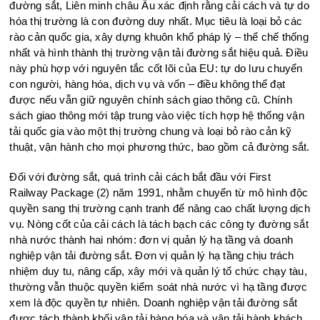
đường sắt, Liên minh châu Âu xác định rằng cải cách và tự do
hóa thị trường là con đường duy nhất. Mục tiêu là loại bỏ các
rào cản quốc gia, xây dựng khuôn khổ pháp lý – thể chế thống
nhất và hình thành thị trường vận tải đường sắt hiệu quả. Điều
này phù hợp với nguyên tắc cốt lõi của EU: tự do lưu chuyển
con người, hàng hóa, dịch vụ và vốn – điều không thể đạt
được nếu vẫn giữ nguyên chính sách giao thông cũ. Chính
sách giao thông mới tập trung vào việc tích hợp hệ thống vận
tải quốc gia vào một thị trường chung và loại bỏ rào cản kỹ
thuật, vận hành cho mọi phương thức, bao gồm cả đường sắt.
Đối với đường sắt, quá trình cải cách bắt đầu với First
Railway Package (2) năm 1991, nhằm chuyển từ mô hình độc
quyền sang thị trường cạnh tranh để nâng cao chất lượng dịch
vụ. Nòng cốt của cải cách là tách bạch các công ty đường sắt
nhà nước thành hai nhóm: đơn vị quản lý hạ tầng và doanh
nghiệp vận tải đường sắt. Đơn vị quản lý hạ tầng chịu trách
nhiệm duy tu, nâng cấp, xây mới và quản lý tổ chức chạy tàu,
thường vẫn thuộc quyền kiểm soát nhà nước vì hạ tầng được
xem là độc quyền tự nhiên. Doanh nghiệp vận tải đường sắt
được tách thành khối vận tải hàng hóa và vận tải hành khách.