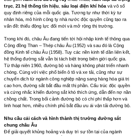
trục
,
21 hệ thống tín hiệu
,
sáu loại điện khí hóa
và vô số
quy định riêng của mỗi quốc gia. Tương tự như thời kỳ tư
nhân hóa, mô hình công ty nhà nước độc quyền cũng tạo ra
vấn đề: thiếu động lực đổi mới và mở rộng thị trường.
Trong khi đó, châu Âu đang tiến tới hội nhập kinh tế thông qua
Cộng đồng Than – Thép châu Âu (1952) và sau đó là Cộng
đồng Kinh tế châu Âu (1958). Tuy các nền kinh tế dần liên kết,
hệ thống đường sắt vẫn bị tách biệt trong biên giới quốc gia.
Từ thập niên 1960, đường bộ và hàng không phát triển nhanh
chóng. Cùng với việc phổ biến ô tô và xe tải, cũng như sự
chuyển dịch từ ngành công nghiệp nặng sang hàng hóa giá trị
cao hơn, đường sắt bắt đầu mất thị phần. Cấu trúc độc quyền
và cứng nhắc khiến đường sắt khó thích ứng, dẫn đến nợ nần
chồng chất. Trong bối cảnh đường bộ có chi phí thấp hơn và
linh hoạt hơn, nhiều chính phủ bắt đầu ưu ái vận tải đường bộ.
Nhu cầu cải cách và hình thành thị trường đường sắt
chung châu Âu
Để giải quyết khủng hoảng và duy trì sự tồn tại của ngành