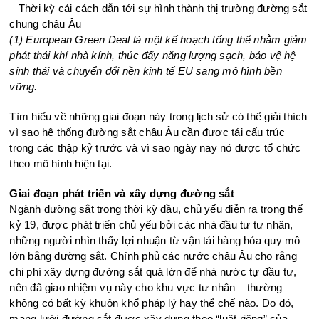
– Thời kỳ cải cách dẫn tới sự hình thành thị trường đường sắt
chung châu Âu
(1) European Green Deal là một kế hoạch tổng thể nhằm giảm
phát thải khí nhà kính, thúc đẩy năng lượng sạch, bảo vệ hệ
sinh thái và chuyển đổi nền kinh tế EU sang mô hình bền
vững.
Tìm hiểu về những giai đoạn này trong lịch sử có thể giải thích
vì sao hệ thống đường sắt châu Âu cần được tái cấu trúc
trong các thập kỷ trước và vì sao ngày nay nó được tổ chức
theo mô hình hiện tại.
Giai đoạn phát triển và xây dựng đường sắt
Ngành đường sắt trong thời kỳ đầu, chủ yếu diễn ra trong thế
kỷ 19, được phát triển chủ yếu bởi các nhà đầu tư tư nhân,
những người nhìn thấy lợi nhuận từ vận tải hàng hóa quy mô
lớn bằng đường sắt. Chính phủ các nước châu Âu cho rằng
chi phí xây dựng đường sắt quá lớn để nhà nước tự đầu tư,
nên đã giao nhiệm vụ này cho khu vực tư nhân – thường
không có bất kỳ khuôn khổ pháp lý hay thể chế nào. Do đó,
mạng lưới đường sắt được xây dựng theo “luật riêng” của