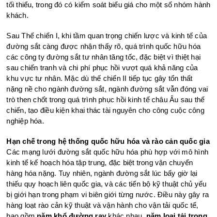
tối thiểu, trong đó có kiểm soát biểu giá cho một số nhóm hành
khách.
Sau Thế chiến I, khi tầm quan trọng chiến lược và kinh tế của
đường sắt càng được nhận thấy rõ, quá trình quốc hữu hóa
các công ty đường sắt tư nhân tăng tốc, đặc biệt vì thiệt hại
sau chiến tranh và chi phí phục hồi vượt quá khả năng của
khu vực tư nhân. Mặc dù thế chiến II tiếp tục gây tổn thất
nặng nề cho ngành đường sắt, ngành đường sắt vẫn đóng vai
trò then chốt trong quá trình phục hồi kinh tế châu Âu sau thế
chiến, tạo điều kiện khai thác tài nguyên cho công cuộc công
nghiệp hóa.
Hạn chế trong hệ thống quốc hữu hóa và rào cản quốc gia
Các mạng lưới đường sắt quốc hữu hóa phù hợp với mô hình
kinh tế kế hoạch hóa tập trung, đặc biệt trong vận chuyển
hàng hóa nặng. Tuy nhiên, ngành đường sắt lúc bấy giờ lại
thiếu quy hoạch liên quốc gia, và các tiến bộ kỹ thuật chủ yếu
bị giới hạn trong phạm vi biên giới từng nước. Điều này gây ra
hàng loạt rào cản kỹ thuật và vận hành cho vận tải quốc tế,
bao gồm
năm khổ đường ray
khác nhau,
năm loại tải trọng