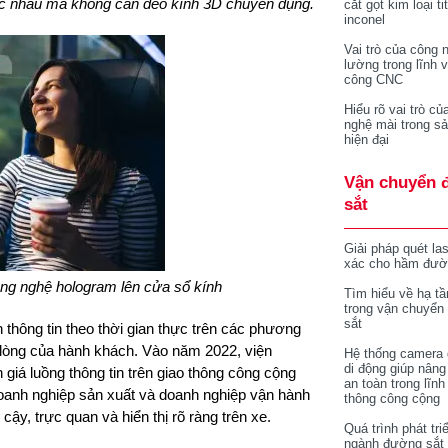
hác nhau mà không cần đeo kính 3D chuyên dụng.
cắt gọt kim loại ti
inconel
Vai trò của công 
lường trong lĩnh 
công CNC
Hiểu rõ vai trò củ
nghệ mài trong sả
hiện đại
Vận chuyển 
sắt
Giải pháp quét la
xác cho hầm đườ
ng nghệ hologram lên cửa sổ kính
Tìm hiểu về hạ tầ
trong vận chuyển
sắt
n thông tin theo thời gian thực trên các phương
i lòng của hành khách. Vào năm 2022, viện
Hệ thống camera 
di động giúp nâng
giá luồng thông tin trên giao thông công cộng
an toàn trong lĩnh
 doanh nghiệp sản xuất và doanh nghiệp vận hành
thông công cộng
cậy, trực quan và hiển thị rõ ràng trên xe.
Quá trình phát tri
ngành đường sắt 