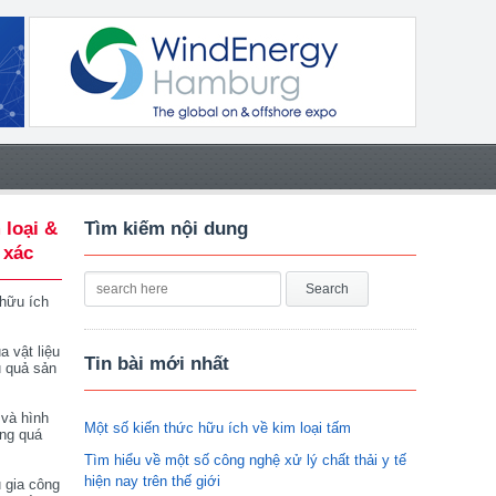
 loại &
Tìm kiếm nội dung
 xác
 hữu ích
a vật liệu
Tin bài mới nhất
u quả sản
 và hình
Một số kiến thức hữu ích về kim loại tấm
ong quá
Tìm hiểu về một số công nghệ xử lý chất thải y tế
hiện nay trên thế giới
 gia công