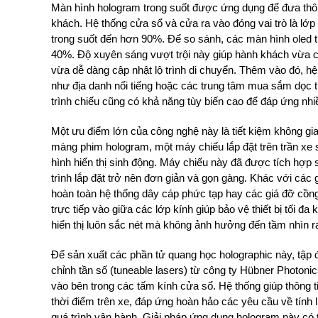
Màn hình hologram trong suốt được ứng dụng để đưa thông
khách. Hệ thống cửa sổ và cửa ra vào đóng vai trò là lớ
trong suốt đến hơn 90%. Để so sánh, các màn hình oled t
40%. Độ xuyên sáng vượt trội này giúp hành khách vừa c
vừa dễ dàng cập nhật lộ trình di chuyển. Thêm vào đó, hệ t
như địa danh nổi tiếng hoặc các trung tâm mua sắm dọc tu
trình chiếu cũng có khả năng tùy biến cao để đáp ứng nh
Một ưu điểm lớn của công nghệ này là tiết kiệm không g
màng phim hologram, một máy chiếu lắp đặt trên trần xe
hình hiển thị sinh động. Máy chiếu này đã được tích hợp s
trình lắp đặt trở nên đơn giản và gọn gàng. Khác với các 
hoàn toàn hệ thống dây cáp phức tạp hay các giá đỡ cồng 
trực tiếp vào giữa các lớp kính giúp bảo vệ thiết bị tối đ
hiển thị luôn sắc nét mà không ảnh hưởng đến tầm nhìn r
Để sản xuất các phần tử quang học holographic này, tập 
chỉnh tần số (tuneable lasers) từ công ty Hübner Photon
vào bên trong các tấm kính cửa sổ. Hệ thống giúp thông tin
thời điểm trên xe, đáp ứng hoàn hảo các yêu cầu về tính li
quá trình vận hành. Giải pháp ứng dụng hologram này có 