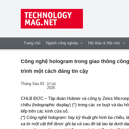
Trang chủ
Ngành công nghiệp
Hội thảo & Hội chợ
Công nghệ hologram trong giao thông công
trình một cách đáng tin cậy
Tháng Sáu 03
07:00
2026
CHLB ĐỨC – Tập đoàn Hübner và công ty Zeiss Microoptics hợp tác phát triển dự án trang bị màn hình ba
chiều (holographic display) (*) trong các xe buýt và tàu h
tiếp trên các kính cửa sổ.
(*) Công nghệ hologram: hay kỹ thuật ghi hình ba chiều,
xạ từ một vật thể được ghi lại và sau đó tái tạo lại dưới 