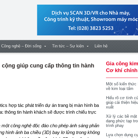
Công nghệ – Đời sống
Tin tức – Sự kiện
Liên hệ
Gia công kim
 cộng giúp cung cấp thông tin hành
Cơ khí chính
Một số kiến thức
về kim loại tấm
Hiểu rõ cơ tính củ
giúp cải thiện hiệ
xuất
ỏa: thông tin hành khách sẽ được trình chiếu trực
Xử lý các bề mặt
dạng phức tạp tr
 là một công nghệ độc đáo cho phép ánh sáng phản
trình phay
dạng hình ảnh ba chiều (3D) bay lơ lửng trong không
Lựa chọn dụng cụ