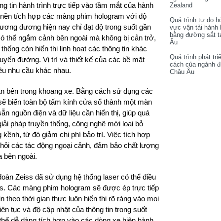
 tin hành trình trực tiếp vào tầm mắt của hành
Zealand
p nền tích hợp các màng phim hologram với độ
Quá trình tự do h
ương đương hiện nay chỉ đạt độ trong suốt gần
vực vận tải hành
bằng đường sắt t
ó thể ngắm cảnh bên ngoài mà không bị cản trở,
Âu
hống còn hiển thị linh hoạt các thông tin khác
Quá trình phát tri
yến đường. Vị trí và thiết kế của các bề mặt
cách của ngành 
iều nhu cầu khác nhau.
Châu Âu
ian bên trong khoang xe. Bằng cách sử dụng các
 sẽ biến toàn bộ tấm kính cửa sổ thành một màn
ẵn nguồn điện và dữ liệu cần hiển thị, giúp quá
giải pháp truyền thống, công nghệ mới loại bỏ
kềnh, từ đó giảm chi phí bảo trì. Việc tích hợp
a khỏi các tác động ngoại cảnh, đảm bảo chất lượng
a bên ngoài.
đoàn Zeiss đã sử dụng hệ thống laser có thể điều
ics. Các màng phim hologram sẽ được ép trực tiếp
 theo thời gian thực luôn hiển thị rõ ràng vào mọi
ên tục và độ cập nhật của thông tin trong suốt
thể dễ dàng tích hợp vào các dòng xe hiện hành