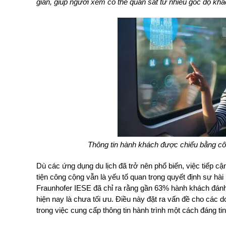
gian, giúp người xem có thể quan sát từ nhiều góc độ k
Thông tin hành khách được chiếu bằng cô
Dù các ứng dụng du lịch đã trở nên phổ biến, việc tiếp cậ
tiện công cộng vẫn là yếu tố quan trọng quyết định sự hà
Fraunhofer IESE đã chỉ ra rằng gần 63% hành khách đánh 
hiện nay là chưa tối ưu. Điều này đặt ra vấn đề cho các
trong việc cung cấp thông tin hành trình một cách đáng tin 