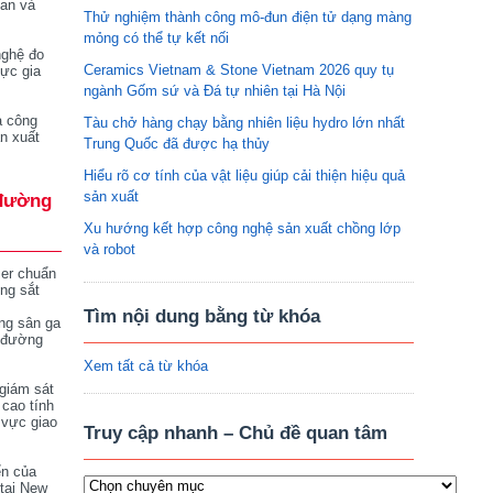
tan và
Thử nghiệm thành công mô-đun điện tử dạng màng
mỏng có thể tự kết nối
nghệ đo
Ceramics Vietnam & Stone Vietnam 2026 quy tụ
vực gia
ngành Gốm sứ và Đá tự nhiên tại Hà Nội
a công
Tàu chở hàng chạy bằng nhiên liệu hydro lớn nhất
n xuất
Trung Quốc đã được hạ thủy
Hiểu rõ cơ tính của vật liệu giúp cải thiện hiệu quả
sản xuất
đường
Xu hướng kết hợp công nghệ sản xuất chồng lớp
và robot
ser chuẩn
ng sắt
Tìm nội dung bằng từ khóa
ng sân ga
 đường
Xem tất cả từ khóa
giám sát
 cao tính
 vực giao
Truy cập nhanh – Chủ đề quan tâm
ển của
tại New