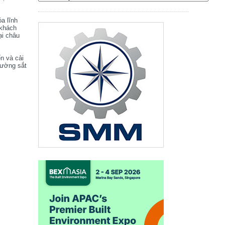
óa lĩnh
 khách
ại châu
ển và cải
đường sắt