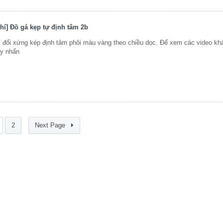
hí] Đồ gá kẹp tự định tâm 2b
 đối xứng kép định tâm phôi màu vàng theo chiều dọc. Để xem các video k
ãy nhấn
2
Next Page