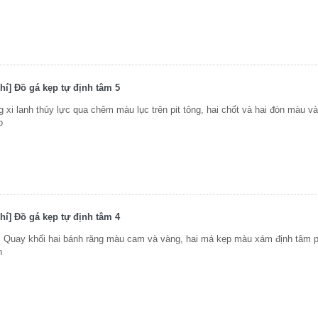
í] Đồ gá kẹp tự định tâm 5
 xi lanh thủy lực qua chêm màu lục trên pit tông, hai chốt và hai đòn màu v
o
í] Đồ gá kẹp tự định tâm 4
. Quay khối hai bánh răng màu cam và vàng, hai má kẹp màu xám định tâm p
n