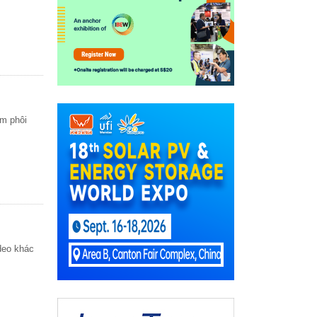
âm phôi
deo khác