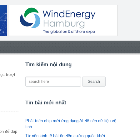
Tìm kiếm nội dung
lục trượt
Tin bài mới nhất
Phát triển chip mới ứng dụng AI để nén dữ liệu vệ
tinh
uôn để dập
Từ nền kinh tế bất ổn đến cường quốc khởi