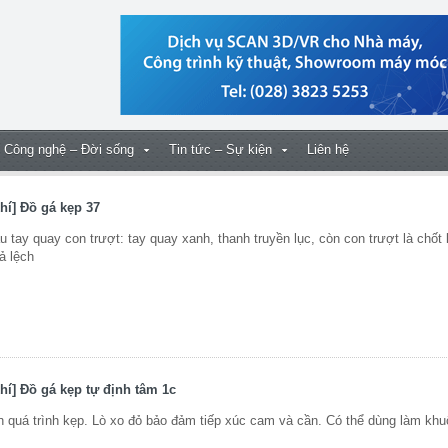
Công nghệ – Đời sống
Tin tức – Sự kiện
Liên hệ
hí] Đồ gá kẹp 37
tay quay con trượt: tay quay xanh, thanh truyền lục, còn con trượt là chốt 
ả lệch
í] Đồ gá kẹp tự định tâm 1c
n quá trình kẹp. Lò xo đỏ bảo đảm tiếp xúc cam và cần. Có thể dùng làm kh