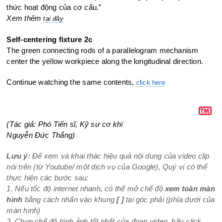
thức hoạt động của cơ cấu.”
Xem thêm
tại đây
Self-centering fixture 2c
The green connecting rods of a parallelogram mechanism
center the yellow workpiece along the longitudinal direction.
Continue watching the same contents,
click here
(Tác giả: Phó Tiến sĩ, Kỹ sư cơ khí
Nguyễn Đức Thắng)
Lưu ý:
Để xem và khai thác hiệu quả nội dung của video clip
nói trên (từ Youtube/ một dịch vụ của Google), Quý vị có thể
thực hiện các bước sau:
1. Nếu tốc độ internet nhanh, có thể mở chế độ
xem toàn màn
hình
bằng cách nhấn vào khung
[ ]
tại góc phải (phía dưới của
màn hình)
2. Chọn chế độ hình ảnh tốt nhất của đoạn video, hãy click