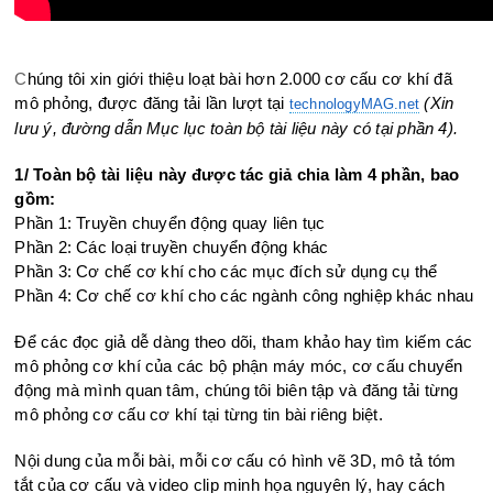
C
húng tôi xin giới thiệu loạt bài hơn 2.000 cơ cấu cơ khí đã
mô phỏng, được đăng tải lần lượt tại
(Xin
technologyMAG.net
lưu ý, đường dẫn Mục lục toàn bộ tài liệu này có tại phần 4).
1/ Toàn bộ tài liệu này được tác giả chia làm 4 phần, bao
gồm:
Phần 1: Truyền chuyển động quay liên tục
Phần 2: Các loại truyền chuyển động khác
Phần 3: Cơ chế cơ khí cho các mục đích sử dụng cụ thể
Phần 4: Cơ chế cơ khí cho các ngành công nghiệp khác nhau
Để các đọc giả dễ dàng theo dõi, tham khảo hay tìm kiếm các
mô phỏng cơ khí của các bộ phận máy móc, cơ cấu chuyển
động mà mình quan tâm, chúng tôi biên tập và đăng tải từng
mô phỏng cơ cấu cơ khí tại từng tin bài riêng biệt.
Nội dung của mỗi bài, mỗi cơ cấu có hình vẽ 3D, mô tả tóm
tắt của cơ cấu và video clip minh họa nguyên lý, hay cách