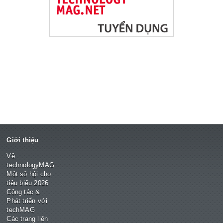
Giới thiệu
Về
technologyMAG
Một số hội chợ
tiêu biểu 2026
Cộng tác &
Phát triển với
techMAG
Các trang liên