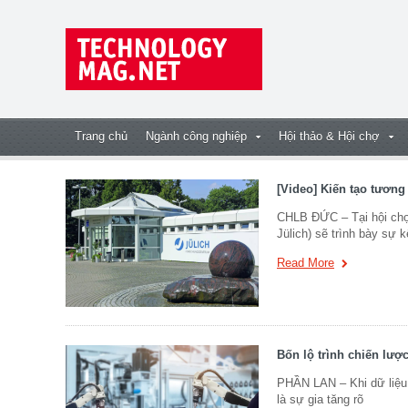
Trang chủ
Ngành công nghiệp
Hội thảo & Hội chợ
[Video] Kiến tạo tương
CHLB ĐỨC – Tại hội chợ
Jülich) sẽ trình bày sự 
Read More
Bốn lộ trình chiến lượ
PHẦN LAN – Khi dữ liệu,
là sự gia tăng rõ