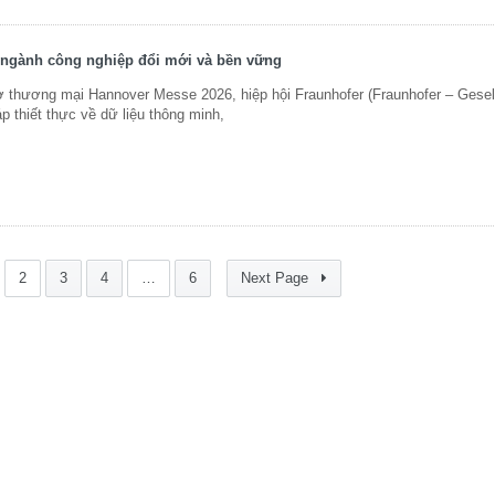
 ngành công nghiệp đổi mới và bền vững
thương mại Hannover Messe 2026, hiệp hội Fraunhofer (Fraunhofer – Gesell
áp thiết thực về dữ liệu thông minh,
2
3
4
…
6
Next Page