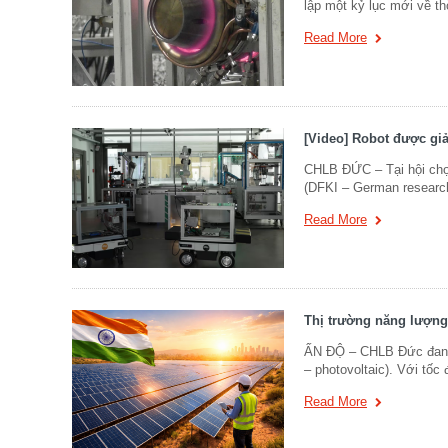
lập một kỷ lục mới về th
Read More
[Video] Robot được gi
CHLB ĐỨC – Tại hội chợ
(DFKI – German research c
Read More
Thị trường năng lượng 
ẤN ĐỘ – CHLB Đức đang m
– photovoltaic). Với tốc 
Read More