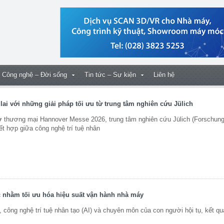
Công nghệ – Đời sống
Tin tức – Sự kiện
Liên hệ
 lai với những giải pháp tối ưu từ trung tâm nghiên cứu Jülich
 thương mại Hannover Messe 2026, trung tâm nghiên cứu Jülich (Forschun
kết hợp giữa công nghệ trí tuệ nhân
c nhằm tối ưu hóa hiệu suất vận hành nhà máy
 công nghệ trí tuệ nhân tạo (AI) và chuyên môn của con người hội tụ, kết qu