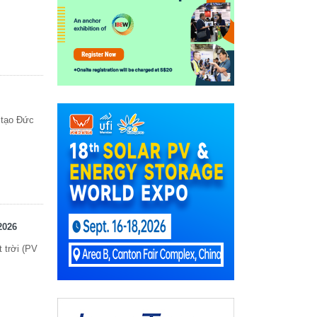
 tạo Đức
2026
 trời (PV