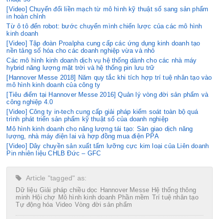
[Video] Chuyển đổi liền mạch từ mô hình kỹ thuật số sang sản phẩm
in hoàn chỉnh
Từ ô tô đến robot: bước chuyển mình chiến lược của các mô hình
kinh doanh
[Video] Tập đoàn Proalpha cung cấp các ứng dụng kinh doanh tạo
nền tảng số hóa cho các doanh nghiệp vừa và nhỏ
Các mô hình kinh doanh dịch vụ hệ thống dành cho các nhà máy
hybrid năng lượng mặt trời và hệ thống pin lưu trữ
[Hannover Messe 2018] Năm quy tắc khi tích hợp trí tuệ nhân tạo vào
mô hình kinh doanh của công ty
[Tiêu điểm tại Hannover Messe 2016] Quản lý vòng đời sản phẩm và
công nghiệp 4.0
[Video] Công ty in-tech cung cấp giải pháp kiểm soát toàn bộ quá
trình phát triển sản phẩm kỹ thuật số của doanh nghiệp
Mô hình kinh doanh cho năng lượng tái tạo: Sàn giao dịch năng
lượng, nhà máy điện lai và hợp đồng mua điện PPA
[Video] Dây chuyền sản xuất tấm lưỡng cực kim loại của Liên doanh
Pin nhiên liệu CHLB Đức – GFC
Article "tagged" as:
Dữ liệu
Giải pháp chiều dọc
Hannover Messe
Hệ thống thông
minh
Hội chợ
Mô hình kinh doanh
Phần mềm
Trí tuệ nhân tạo
Tự động hóa
Video
Vòng đời sản phẩm