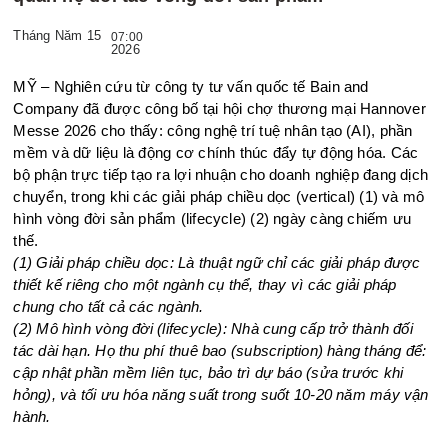
Tháng Năm 15
07:00
2026
MỸ – Nghiên cứu từ công ty tư vấn quốc tế Bain and
Company đã được công bố tại hội chợ thương mại Hannover
Messe 2026 cho thấy: công nghệ trí tuệ nhân tạo (AI), phần
mềm và dữ liệu là động cơ chính thúc đẩy tự động hóa. Các
bộ phận trực tiếp tạo ra lợi nhuận cho doanh nghiệp đang dịch
chuyển, trong khi các giải pháp chiều dọc (vertical) (1) và mô
hình vòng đời sản phẩm (lifecycle) (2) ngày càng chiếm ưu
thế.
(1) Giải pháp chiều dọc: Là thuật ngữ chỉ các giải pháp được
thiết kế riêng cho một ngành cụ thể, thay vì các giải pháp
chung cho tất cả các ngành.
(2) Mô hình vòng đời (lifecycle): Nhà cung cấp trở thành đối
tác dài hạn. Họ thu phí thuê bao (subscription) hàng tháng để:
cập nhật phần mềm liên tục, bảo trì dự báo (sửa trước khi
hỏng), và tối ưu hóa năng suất trong suốt 10-20 năm máy vận
hành.