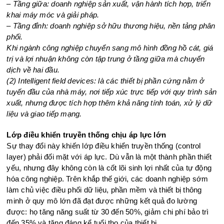
– Tầng giữa: doanh nghiệp sản xuất, vận hành tích hợp, triển
khai máy móc và giải pháp.
– Tầng đỉnh: doanh nghiệp sở hữu thương hiệu, nền tảng phân
phối.
Khi ngành công nghiệp chuyển sang mô hình đồng hồ cát, giá
trị và lợi nhuận không còn tập trung ở tầng giữa mà chuyển
dịch về hai đầu.
(2) Intelligent field devices: là các thiết bị phần cứng nằm ở
tuyến đầu của nhà máy, nơi tiếp xúc trực tiếp với quy trình sản
xuất, nhưng được tích hợp thêm khả năng tính toán, xử lý dữ
liệu và giao tiếp mạng.
Lớp điều khiển truyền thống chịu áp lực lớn
Sự thay đổi này khiến lớp điều khiển truyền thống (control
layer) phải đối mặt với áp lực. Dù vẫn là một thành phần thiết
yếu, nhưng đây không còn là cốt lõi sinh lợi nhất của tự động
hóa công nghiệp. Trên khắp thế giới, các doanh nghiệp sớm
làm chủ việc điều phối dữ liệu, phần mềm và thiết bị thông
minh ở quy mô lớn đã đạt được những kết quả đo lường
được: họ tăng năng suất từ 30 đến 50%, giảm chi phí bảo trì
đến 35% và tăng đáng kể tuổi thọ của thiết bị.