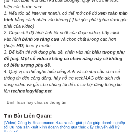
(từ YouTube/ một dịch vụ của Google), Quý vị có thể thực
hiện các bước sau:
1. Nếu tốc độ internet nhanh, có thể mở chế độ
xem toàn màn
hình
bằng cách nhấn vào khung
[ ]
tại góc phải (phía dưới góc
phải của video)
2. Chọn chế độ hình ảnh tốt nhất của đoạn video, hãy click
vào hình
bánh xe răng cưa
và chọn chất lượng cao hơn
(hoặc
HD
) theo ý muốn
3. Để hiển thị nội dung phụ đề, nhấn vào nút
biểu tượng phụ
đề [cc]. Một số video không có chức năng này sẽ không
có biểu tượng phụ đề.
4. Quý vị có thể nghe hiểu tiếng Anh và có nhu cầu chia sẻ
thông tin đến cộng đồng, hãy hỗ trợ techMAG biên dịch nội
dung video và gửi cho chúng tôi để có cơ hội đăng thông tin
lên
technologyMag.net
Bình luận hay chia sẻ thông tin
Tin Bài Liên Quan:
[Video] Công ty Reasonance đưa ra các giải pháp giúp doanh nghiệp
tối ưu hóa sản xuất kinh doanh thông qua thúc đẩy chuyển đổi kỹ
thuật số