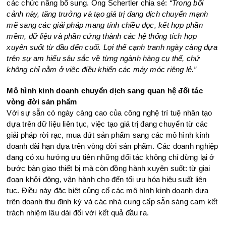
các chức năng bổ sung. Ông Schertler chia sẻ:
“Trong bối
cảnh này, tăng trưởng và tạo giá trị đang dịch chuyển mạnh
mẽ sang các giải pháp mang tính chiều dọc, kết hợp phần
mềm, dữ liệu và phần cứng thành các hệ thống tích hợp
xuyên suốt từ đầu đến cuối. Lợi thế cạnh tranh ngày càng dựa
trên sự am hiểu sâu sắc về từng ngành hàng cụ thể, chứ
không chỉ nằm ở việc điều khiển các máy móc riêng lẻ.”
Mô hình kinh doanh chuyển dịch sang quan hệ đối tác
vòng đời sản phẩm
Với sự sẵn có ngày càng cao của công nghệ trí tuệ nhân tạo
dựa trên dữ liệu liên tục, việc tạo giá trị đang chuyển từ các
giải pháp rời rạc, mua đứt sản phẩm sang các mô hình kinh
doanh dài hạn dựa trên vòng đời sản phẩm. Các doanh nghiệp
đang có xu hướng ưu tiên những đối tác không chỉ dừng lại ở
bước bàn giao thiết bị mà còn đồng hành xuyên suốt: từ giai
đoạn khởi động, vận hành cho đến tối ưu hóa hiệu suất liên
tục. Điều này đặc biệt củng cố các mô hình kinh doanh dựa
trên doanh thu định kỳ và các nhà cung cấp sẵn sàng cam kết
trách nhiệm lâu dài đối với kết quả đầu ra.