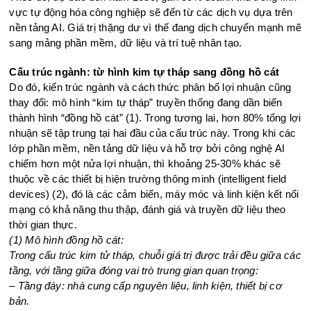
vực tự động hóa công nghiệp sẽ đến từ các dịch vụ dựa trên
nền tảng AI. Giá trị thặng dư vì thế đang dịch chuyển mạnh mẽ
sang mảng phần mềm, dữ liệu và trí tuệ nhân tạo.
Cấu trúc ngành: từ hình kim tự tháp sang đồng hồ cát
Do đó, kiến trúc ngành và cách thức phân bố lợi nhuận cũng
thay đổi: mô hình “kim tự tháp” truyền thống đang dần biến
thành hình “đồng hồ cát” (1). Trong tương lai, hơn 80% tổng lợi
nhuận sẽ tập trung tại hai đầu của cấu trúc này. Trong khi các
lớp phần mềm, nền tảng dữ liệu và hỗ trợ bởi công nghệ AI
chiếm hơn một nửa lợi nhuận, thì khoảng 25-30% khác sẽ
thuộc về các thiết bị hiện trường thông minh (intelligent field
devices) (2), đó là các cảm biến, máy móc và linh kiện kết nối
mạng có khả năng thu thập, đánh giá và truyền dữ liệu theo
thời gian thực.
(1) Mô hình đồng hồ cát:
Trong cấu trúc kim tử tháp, chuỗi giá trị được trải đều giữa các
tầng, với tầng giữa đóng vai trò trung gian quan trọng:
– Tầng đáy: nhà cung cấp nguyên liệu, linh kiện, thiết bị cơ
bản.