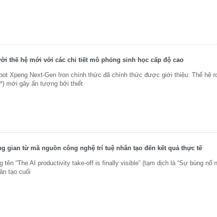
ời thế hệ mới với các chi tiết mô phỏng sinh học cấp độ cao
 Xpeng Next-Gen Iron chính thức đã chính thức được giới thiệu: Thế hệ ro
*) mới gây ấn tượng bởi thiết
ng gian từ mã nguồn công nghệ trí tuệ nhân tạo đến kết quả thực tế
tên “The AI productivity take-off is finally visible” (tạm dịch là “Sự bùng nổ 
ân tạo cuối