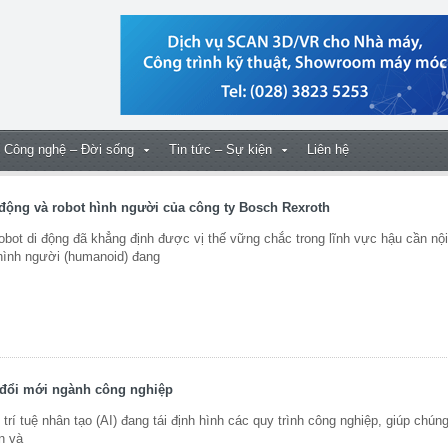
Công nghệ – Đời sống
Tin tức – Sự kiện
Liên hệ
 động và robot hình người của công ty Bosch Rexroth
ot di động đã khẳng định được vị thế vững chắc trong lĩnh vực hậu cần nội
t hình người (humanoid) đang
y đổi mới ngành công nghiệp
 tuệ nhân tạo (AI) đang tái định hình các quy trình công nghiệp, giúp chúng
n và