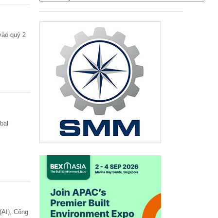
vào quý 2
bal
(AI), Công