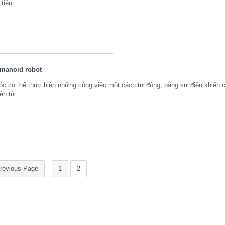
tiêu
umanoid robot
óc có thể thực hiện những công việc một cách tự động, bằng sự điều khiển
ện tử
revious Page
1
2