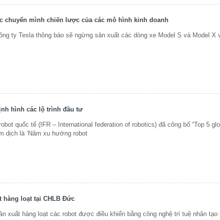
ớc chuyển mình chiến lược của các mô hình kinh doanh
ng ty Tesla thông báo sẽ ngừng sản xuất các dòng xe Model S và Model X 
h hình các lộ trình đầu tư
ot quốc tế (IFR – International federation of robotics) đã công bố “Top 5 glo
ạm dịch là ‘Năm xu hướng robot
t hàng loạt tại CHLB Đức
 xuất hàng loạt các robot được điều khiển bằng công nghệ trí tuệ nhân tạo 