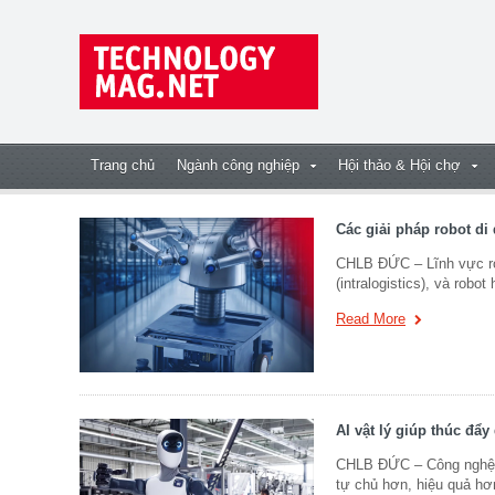
Trang chủ
Ngành công nghiệp
Hội thảo & Hội chợ
Các giải pháp robot di
CHLB ĐỨC – Lĩnh vực rob
(intralogistics), và robo
Read More
AI vật lý giúp thúc đẩ
CHLB ĐỨC – Công nghệ trí
tự chủ hơn, hiệu quả hơ