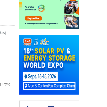
à hệ
–
g lượng