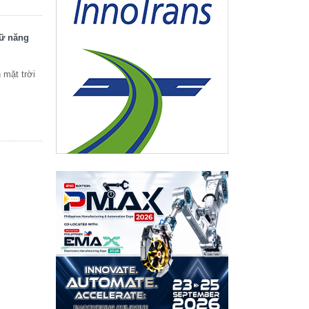
rữ năng
 mặt trời