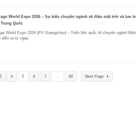
age World Expo 2026 – Sự kiện chuyên ngành về điện mặt trời và lưu t
 Trung Quốc
ge World Expo 2026 (PV Guangzhou) – Triển lãm quốc tế chuyên ngành Điện
 diễn ra từ ngày
3
4
5
6
7
…
58
Next Page