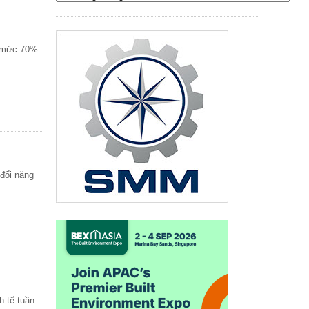
n mức 70%
đổi năng
h tế tuần