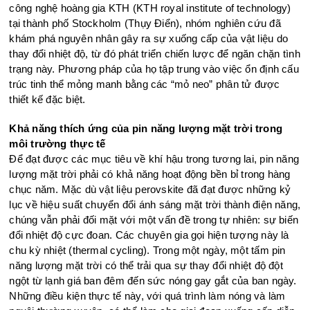
công nghệ hoàng gia KTH (KTH royal institute of technology)
tại thành phố Stockholm (Thụy Điển), nhóm nghiên cứu đã
khám phá nguyên nhân gây ra sự xuống cấp của vật liệu do
thay đổi nhiệt độ, từ đó phát triển chiến lược để ngăn chặn tình
trạng này. Phương pháp của họ tập trung vào việc ổn định cấu
trúc tinh thể mỏng manh bằng các “mỏ neo” phân tử được
thiết kế đặc biệt.
K
hả năng thích ứng của pin năng lượng mặt trời trong
môi trường thực tế
Để đạt được các mục tiêu về khí hậu trong tương lai, pin năng
lượng mặt trời phải có khả năng hoạt động bền bỉ trong hàng
chục năm. Mặc dù vật liệu perovskite đã đạt được những kỷ
lục về hiệu suất chuyển đổi ánh sáng mặt trời thành điện năng,
chúng vẫn phải đối mặt với
một vấn đề
trong tự nhiên: sự biến
đổi nhiệt độ cực đoan. Các chuyên gia gọi hiện tượng này là
chu kỳ nhiệt (thermal cycling). Trong một ngày, một tấm pin
năng lượng mặt trời có thể trải qua sự thay đổi nhiệt độ đột
ngột từ lạnh giá ban đêm đến sức nóng gay gắt của ban ngày.
Những điều kiện thực tế này, với quá trình làm nóng và làm