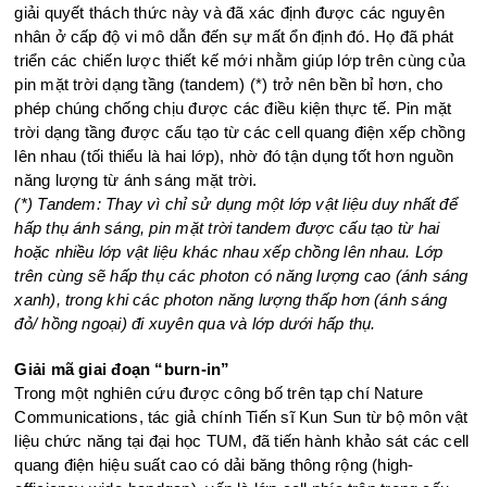
giải quyết thách thức này và đã xác định được các nguyên
nhân ở cấp độ vi mô dẫn đến sự mất ổn định đó. Họ đã phát
triển các chiến lược thiết kế mới nhằm giúp lớp trên cùng của
pin mặt trời dạng tầng (tandem) (*) trở nên bền bỉ hơn, cho
phép chúng chống chịu được các điều kiện thực tế. Pin mặt
trời dạng tầng được cấu tạo từ các cell quang điện xếp chồng
lên nhau (tối thiểu là hai lớp), nhờ đó tận dụng tốt hơn nguồn
năng lượng từ ánh sáng mặt trời.
(*) Tandem: Thay vì chỉ sử dụng một lớp vật liệu duy nhất để
hấp thụ ánh sáng, pin mặt trời tandem được cấu tạo từ hai
hoặc nhiều lớp vật liệu khác nhau xếp chồng lên nhau. Lớp
trên cùng sẽ hấp thụ các photon có năng lượng cao (ánh sáng
xanh), trong khi các photon năng lượng thấp hơn (ánh sáng
đỏ/ hồng ngoại) đi xuyên qua và lớp dưới hấp thụ.
Giải mã giai đoạn “burn-in”
Trong một nghiên cứu được công bố trên tạp chí Nature
Communications, tác giả chính Tiến sĩ Kun Sun từ bộ môn vật
liệu chức năng tại đại học TUM, đã tiến hành khảo sát các cell
quang điện hiệu suất cao có dải băng thông rộng (high-