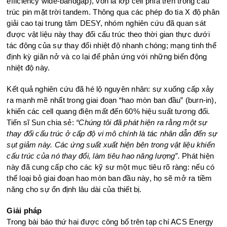
efficiency wide-bandgap), vốn là lớp cell phía trên trong cấu
trúc pin mặt trời tandem. Thông qua các phép đo tia X độ phân
giải cao tại trung tâm DESY, nhóm nghiên cứu đã quan sát
được vật liệu này thay đổi cấu trúc theo thời gian thực dưới
tác động của sự thay đổi nhiệt độ nhanh chóng; mạng tinh thể
định kỳ giãn nở và co lại để phản ứng với những biến động
nhiệt độ này.
Kết quả nghiên cứu đã hé lộ nguyên nhân: sự xuống cấp xảy
ra mạnh mẽ nhất trong giai đoạn “hao mòn ban đầu” (burn-in),
khiến các cell quang điện mất đến 60% hiệu suất tương đối.
Tiến sĩ Sun chia sẻ:
“Chúng tôi đã phát hiện ra rằng một sự
thay đổi cấu trúc ở cấp độ vi mô chính là tác nhân dẫn đến sự
sụt giảm này. Các ứng suất xuất hiện bên trong vật liệu khiến
cấu trúc của nó thay đổi, làm tiêu hao năng lượng”.
Phát hiện
này đã cung cấp cho các kỹ sư một mục tiêu rõ ràng: nếu có
thể loại bỏ giai đoạn hao mòn ban đầu này, họ sẽ mở ra tiềm
năng cho sự ổn định lâu dài của thiết bị.
Giải pháp
Trong bài báo thứ hai được công bố trên tạp chí ACS Energy