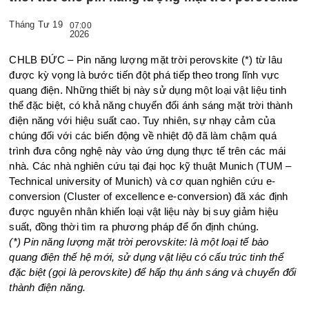
Tháng Tư 19
07:00
2026
CHLB ĐỨC – Pin năng lượng mặt trời perovskite (*) từ lâu
được kỳ vọng là bước tiến đột phá tiếp theo trong lĩnh vực
quang điện. Những thiết bị này sử dụng một loại vật liệu tinh
thể đặc biệt, có khả năng chuyển đổi ánh sáng mặt trời thành
điện năng với hiệu suất cao. Tuy nhiên, sự nhạy cảm của
chúng đối với các biến động về nhiệt độ đã làm chậm quá
trình đưa công nghệ này vào ứng dụng thực tế trên các mái
nhà. Các nhà nghiên cứu tại đại học kỹ thuật Munich (TUM –
Technical university of Munich) và cơ quan nghiên cứu e-
conversion (Cluster of excellence e-conversion) đã xác định
được nguyên nhân khiến loại vật liệu này bị suy giảm hiệu
suất, đồng thời tìm ra phương pháp để ổn định chúng.
(*) Pin năng lượng mặt trời perovskite: là một loại tế bào
quang điện thế hệ mới, sử dụng vật liệu có cấu trúc tinh thể
đặc biệt (gọi là perovskite) để hấp thụ ánh sáng và chuyển đổi
thành điện năng.