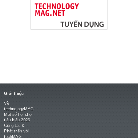
Giới thiệu
Về
technologyMAG
Một số hội chợ
tiêu biểu 2026
Cộng tác &
Phát triển với
techMAG