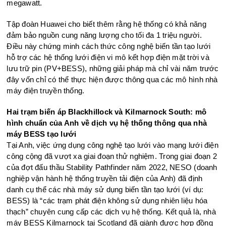
megawatt.
Tập đoàn Huawei cho biết thêm rằng hệ thống có khả năng
đảm bảo nguồn cung năng lượng cho tối đa 1 triệu người.
Điều này chứng minh cách thức công nghệ biến tần tạo lưới
hỗ trợ các hệ thống lưới điện vi mô kết hợp điện mặt trời và
lưu trữ pin (PV+BESS), những giải pháp mà chỉ vài năm trước
đây vốn chỉ có thể thực hiện được thông qua các mô hình nhà
máy điện truyền thống.
Hai trạm biến áp Blackhillock và Kilmarnock South: mô
hình chuẩn của Anh về dịch vụ hệ thống thông qua nhà
máy BESS tạo lưới
Tại Anh, việc ứng dụng công nghệ tạo lưới vào mạng lưới điện
công cộng đã vượt xa giai đoạn thử nghiệm. Trong giai đoạn 2
của đợt đấu thầu Stability Pathfinder năm 2022, NESO (doanh
nghiệp vận hành hệ thống truyền tải điện của Anh) đã định
danh cụ thể các nhà máy sử dụng biến tần tạo lưới (ví dụ:
BESS) là “các trạm phát điện không sử dụng nhiên liệu hóa
thạch” chuyên cung cấp các dịch vụ hệ thống. Kết quả là, nhà
máy BESS Kilmarnock tại Scotland đã giành được hợp đồng