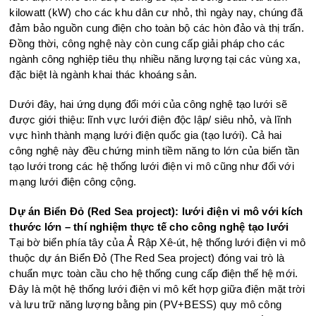
kilowatt (kW) cho các khu dân cư nhỏ, thì ngày nay, chúng đã
đảm bảo nguồn cung điện cho toàn bộ các hòn đảo và thị trấn.
Đồng thời, công nghệ này còn cung cấp giải pháp cho các
ngành công nghiệp tiêu thụ nhiều năng lượng tại các vùng xa,
đặc biệt là ngành khai thác khoáng sản.
Dưới đây, hai ứng dụng đổi mới của công nghệ tạo lưới sẽ
được giới thiệu: lĩnh vực lưới điện độc lập/ siêu nhỏ, và lĩnh
vực hình thành mạng lưới điện quốc gia (tạo lưới). Cả hai
công nghệ này đều chứng minh tiềm năng to lớn của biến tần
tạo lưới trong các hệ thống lưới điện vi mô cũng như đối với
mạng lưới điện công cộng.
Dự án Biển Đỏ (Red Sea project): lưới điện vi mô với kích
thước lớn – thí nghiệm thực tế cho công nghệ tạo lưới
Tại bờ biển phía tây của Ả Rập Xê-út, hệ thống lưới điện vi mô
thuộc dự án Biển Đỏ (The Red Sea project) đóng vai trò là
chuẩn mực toàn cầu cho hệ thống cung cấp điện thế hệ mới.
Đây là một hệ thống lưới điện vi mô kết hợp giữa điện mặt trời
và lưu trữ năng lượng bằng pin (PV+BESS) quy mô công