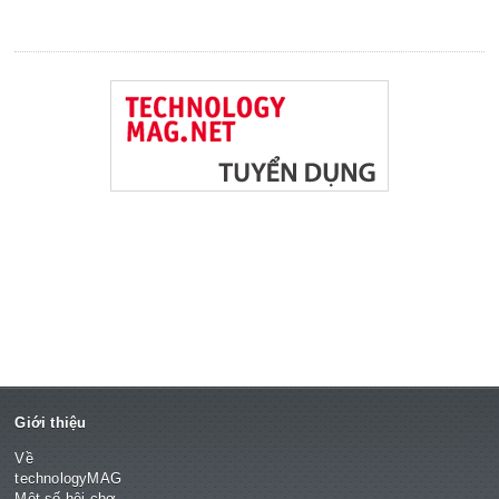
Giới thiệu
Về
technologyMAG
Một số hội chợ