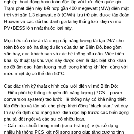
nghiệp, hoạt động hoàn toàn độc lập với lưới điện quốc gia.
Trạm phát điện này kết hợp gần 400 megawatt (MW) điện mặt
trời với gần 1,3 gigawatt giờ (GWh) lưu trữ pin, được tập đoàn
Huawei và các đối tác đánh giá là hệ thống lưới điện vi mô
PV+BESS lớn nhất thuộc loại này.
Mục tiêu của dự án là cung cấp năng lượng tái tạo 24/7 cho
toàn bộ cơ sở hạ tầng du lịch của dự án Biển Đỏ, bao gồm
sân bay, các khách sạn và các hệ thống hậu cần. Việc triển
khai kỹ thuật tại khu vực này được xem là đặc biệt khó khăn
do độ ẩm cao, hàm lượng muối trong không khí lớn, cùng với
mức nhiệt độ có thể đến 50°C.
Các đặc tính kỹ thuật chính của lưới điện vi mô Biển Đỏ:
– Điều phối hệ thống chuyển đổi năng lượng (PCS – power
conversion system) tạo lưới: Hệ thống này có khả năng thiết
lập điện áp và tần số, cho phép khởi động “black start” và duy
trì sự ổn định cho mạng lưới điện độc lập trước các biến động
phụ tải đột ngột và các sự cố nhiễu loạn.
– Cấu trúc chuỗi thông minh (smart-string): việc sử dụng
nhiều hệ thống PCS kết nối song song giúp tăng cường tính