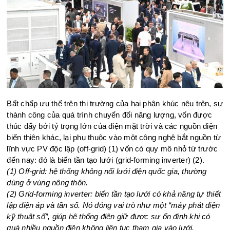
Bất chấp ưu thế trên thị trường của hai phân khúc nêu trên, sự
thành công của quá trình chuyển đổi năng lượng, vốn được
thúc đẩy bởi tỷ trọng lớn của điện mặt trời và các nguồn điện
biến thiên khác, lại phụ thuộc vào một công nghệ bắt nguồn từ
lĩnh vực PV độc lập (off-grid) (1) vốn có quy mô nhỏ từ trước
đến nay: đó là biến tần tạo lưới (grid-forming inverter) (2).
(1) Off-grid: hệ thống không nối lưới điện quốc gia, thường
dùng ở vùng nông thôn.
(2) Grid-forming inverter: biến tần tạo lưới có khả năng tự thiết
lập điện áp và tần số. Nó đóng vai trò như một “máy phát điện
kỹ thuật số”, giúp hệ thống điện giữ được sự ổn định khi có
quá nhiều nguồn điện không liên tục tham gia vào lưới.