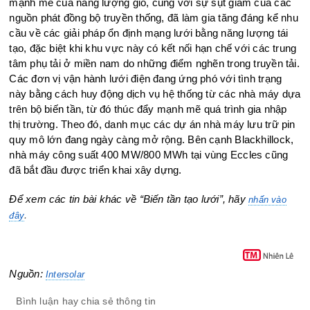
mạnh mẽ của năng lượng gió, cùng với sự sụt giảm của các
nguồn phát đồng bộ truyền thống, đã làm gia tăng đáng kể nhu
cầu về các giải pháp ổn định mạng lưới bằng năng lượng tái
tạo, đặc biệt khi khu vực này có kết nối hạn chế với các trung
tâm phụ tải ở miền nam do những điểm nghẽn trong truyền tải.
Các đơn vị vận hành lưới điện đang ứng phó với tình trạng
này bằng cách huy động dịch vụ hệ thống từ các nhà máy dựa
trên bộ biến tần, từ đó thúc đẩy mạnh mẽ quá trình gia nhập
thị trường. Theo đó, danh mục các dự án nhà máy lưu trữ pin
quy mô lớn đang ngày càng mở rộng. Bên cạnh Blackhillock,
nhà máy công suất 400 MW/800 MWh tại vùng Eccles cũng
đã bắt đầu được triển khai xây dựng.
Để xem các tin bài khác về “Biến tần tạo lưới”, hãy
nhấn vào
.
đây
Nguồn:
Intersolar
Bình luận hay chia sẻ thông tin