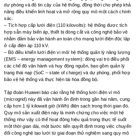
dự phòng và độ tin cậy của hệ thống, đồng thời cho phép khả
năng điều khiển linh hoạt và mở rộng quy mô một cách chính
xác.
– Tích hợp cấp lưới điện (110 kilovolts): hệ thống được tích
hợp sẵn máy biến áp, thiết bị đóng cắt và công nghệ bảo vệ
nhằm đảm bảo vận hành an toàn cho mạng lưới điện độc lập
ở cấp điện áp 110 kV.
– Bộ điều khiển lưới điện vi mô/ hệ thống quản lý năng lượng
(EMS – energy management system): đóng vai trò điều phối
các chế độ vận hành và huy động nguồn, bao gồm quản lý
trạng thái nạp (SoC – state of charge) và dự phòng, phối hợp
bảo vệ hệ thống và thực hiện tái hòa đồng bộ.
Tập đoàn Huawei báo cáo rằng hệ thống lưới điện vi mô
(microgrid) này đã vận hành ổn định trong gần hai năm, cung
cấp hơn 1 tỷ kilowatt giờ (kWh) điện sạch trong thời gian đó.
Quy mô sản xuất điện này là minh chứng cho việc một hệ
thống như vậy có thể hoạt động hiệu quả trong thực tế suốt
một thời gian dài, một bước tiến quyết định trong việc chuyển
đổi công nghệ tạo lưới từ giai đoạn thử nghiệm sang quy mô