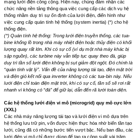
mạng lưới điện công cộng. Hiện nay, chúng đảm nhận các
chức năng nền tảng thông qua việc cung cấp các dịch vụ hệ
thống nhằm duy trì sự ổn định của lưới điện, điển hình như
việc cung cấp quán tính hệ thống (system inertia) (*) cho hệ
thống điện.
(*) Quán tính hệ thống: Trong lưới điện truyền thống, các tua-
bine khổng lồ trong nhà máy nhiệt điện hoặc thủy điện có khối
lượng quay rất lớn. Khi có sự cố (ví dụ một nhà máy khác bị
sập nguồn), các turbine này vẫn tiếp tục quay theo đà, giúp
duy trì tần số lưới điện không bị sụt giảm đột ngột. Đó chính là
“quán tính vật lý”. Vấn đề của năng lượng tái tạo, điện mặt trời
và điện gió kết nối qua inverter không có các tua-bin này. Nếu
lưới điện chỉ toàn điện mặt trời, khi có sự cố, tần số sẽ rơi rất
nhanh vì không có “đà” để giữ lại, dẫn đến rã lưới toàn diện.
Các hệ thống lưới điện vi mô (microgrid) quy mô cực lớn
(XXL)
Các nhà máy năng lượng tái tạo và lưới điện vi mô dựa trên
hệ thống lưu trữ pin, vốn được hiện thực hóa nhờ biến tần tạo
lưới, cũng đã có những bước tiến vượt bậc. Nếu ban đầu, các
lưới điện vi mô chỉ được dùng để tạo ra công suất vài trăm