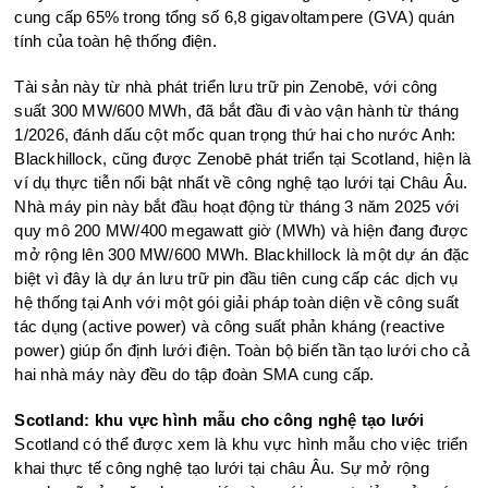
cung cấp 65% trong tổng số 6,8 gigavoltampere (GVA) quán
tính của toàn hệ thống điện.
Tài sản này từ nhà phát triển lưu trữ pin Zenobē, với công
suất 300 MW/600 MWh, đã bắt đầu đi vào vận hành từ tháng
1/2026, đánh dấu cột mốc quan trọng thứ hai cho nước Anh:
Blackhillock, cũng được Zenobē phát triển tại Scotland, hiện là
ví dụ thực tiễn nổi bật nhất về công nghệ tạo lưới tại Châu Âu.
Nhà máy pin này bắt đầu hoạt động từ tháng 3 năm 2025 với
quy mô 200 MW/400 megawatt giờ (MWh) và hiện đang được
mở rộng lên 300 MW/600 MWh. Blackhillock là một dự án đặc
biệt vì đây là dự án lưu trữ pin đầu tiên cung cấp các dịch vụ
hệ thống tại Anh với một gói giải pháp toàn diện về công suất
tác dụng (active power) và công suất phản kháng (reactive
power) giúp ổn định lưới điện. Toàn bộ biến tần tạo lưới cho cả
hai nhà máy này đều do tập đoàn SMA cung cấp.
Scotland: khu vực hình mẫu cho công nghệ tạo lưới
Scotland có thể được xem là khu vực hình mẫu cho việc triển
khai thực tế công nghệ tạo lưới tại châu Âu. Sự mở rộng