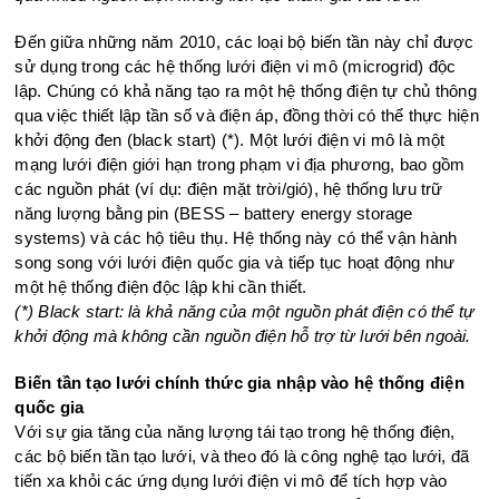
Đến giữa những năm 2010, các loại bộ biến tần này chỉ được
sử dụng trong các hệ thống lưới điện vi mô (microgrid) độc
lập. Chúng có khả năng tạo ra một hệ thống điện tự chủ thông
qua việc thiết lập tần số và điện áp, đồng thời có thể thực hiện
khởi động đen (black start) (*). Một lưới điện vi mô là một
mạng lưới điện giới hạn trong phạm vi địa phương, bao gồm
các nguồn phát (ví dụ: điện mặt trời/gió), hệ thống lưu trữ
năng lượng bằng pin (BESS – battery energy storage
systems) và các hộ tiêu thụ. Hệ thống này có thể vận hành
song song với lưới điện quốc gia và tiếp tục hoạt động như
một hệ thống điện độc lập khi cần thiết.
(*) Black start: là khả năng của một nguồn phát điện có thể tự
khởi động mà không cần nguồn điện hỗ trợ từ lưới bên ngoài.
Biến tần tạo lưới chính thức gia nhập vào hệ thống điện
quốc gia
Với sự gia tăng của năng lượng tái tạo trong hệ thống điện,
các bộ biến tần tạo lưới, và theo đó là công nghệ tạo lưới, đã
tiến xa khỏi các ứng dụng lưới điện vi mô để tích hợp vào