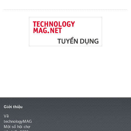
Giới thiệu
Về
technologyMAG
Một số hội chợ