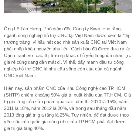
Ông Lê Tấn Hưng, Phó giám đốc Công ty Kiwa, cho rằng,
ngành công nghiệp hỗ trợ CNC tại Việt Nam được xem là “thị
trường trắng” vì hầu hết các nhà sản xuất CNC tại Việt Nam
phải nhập khẩu nguyên phụ liệu. Cảnh báo đã được đưa ra là:
Cạnh tranh với các thị trường khác chủ yếu là nguồn nhân lực
giá rẻ cũng đang dần mất đi. Vì thế, đẩy mạnh đầu tư công
nghiệp hỗ trợ CNC là nhu cầu sống còn của của cả ngành
CNC Việt Nam.
Hiện nay, sản phẩm CNC của Khu Công nghệ cao TP.HCM
(SHTP) chiếm khoảng 90% giá trị xuất khẩu của TP.HCM. Giá
trị gia tăng của sản phẩm qua các năm thì 2010 là 15%, năm
2011 là 18%, năm 2012 là 20%, và trong sáu tháng đầu năm
2013 tổng giá trị gia tăng là 25%. Tuy nhiên, để đạt được theo
yêu cầu của quốc gia cũng như của TP.HCM phải đạt được
giá trị gia tăng 40%.