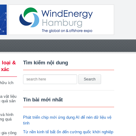
 loại &
Tìm kiếm nội dung
 xác
 hữu ích
a vật liệu
Tin bài mới nhất
u quả sản
 và hình
Phát triển chip mới ứng dụng AI để nén dữ liệu vệ
ong quá
tinh
Từ nền kinh tế bất ổn đến cường quốc khởi nghiệp
 gia công