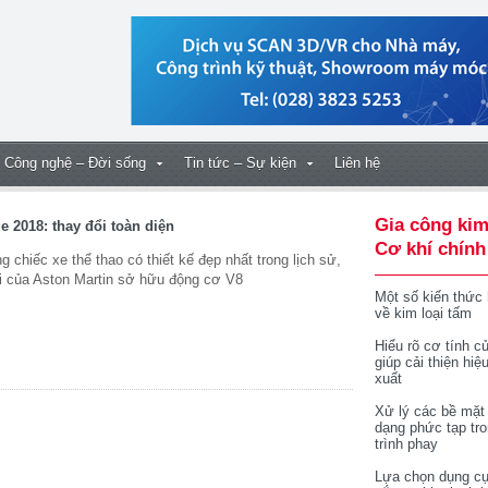
Công nghệ – Đời sống
Tin tức – Sự kiện
Liên hệ
Gia công kim
e 2018: thay đổi toàn diện
Cơ khí chính
 chiếc xe thể thao có thiết kế đẹp nhất trong lịch sử,
i của Aston Martin sở hữu động cơ V8
Một số kiến thức
về kim loại tấm
Hiểu rõ cơ tính củ
giúp cải thiện hiệ
xuất
Xử lý các bề mặt
dạng phức tạp tr
trình phay
Lựa chọn dụng cụ