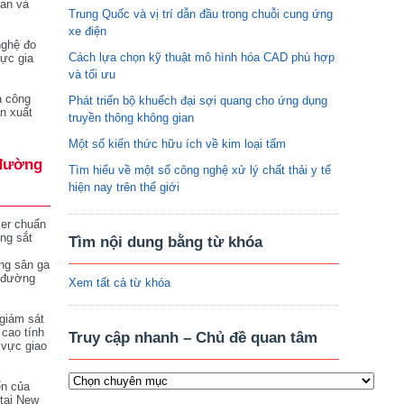
tan và
Trung Quốc và vị trí dẫn đầu trong chuỗi cung ứng
xe điện
nghệ đo
Cách lựa chọn kỹ thuật mô hình hóa CAD phù hợp
vực gia
và tối ưu
a công
Phát triển bộ khuếch đại sợi quang cho ứng dụng
n xuất
truyền thông không gian
Một số kiến thức hữu ích về kim loại tấm
đường
Tìm hiểu về một số công nghệ xử lý chất thải y tế
hiện nay trên thế giới
ser chuẩn
ng sắt
Tìm nội dung bằng từ khóa
ng sân ga
 đường
Xem tất cả từ khóa
giám sát
 cao tính
Truy cập nhanh – Chủ đề quan tâm
 vực giao
ển của
tại New