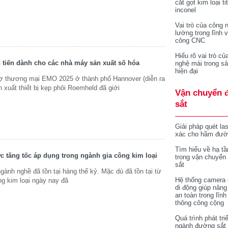
cắt gọt kim loại ti
inconel
Vai trò của công 
lường trong lĩnh 
công CNC
Hiểu rõ vai trò củ
n tiến dành cho các nhà máy sản xuất số hóa
nghệ mài trong sả
hiện đại
 thương mại EMO 2025 ở thành phố Hannover (diễn ra
n xuất thiết bị kẹp phôi Roemheld đã giới
Vận chuyển 
sắt
Giải pháp quét la
xác cho hầm đườ
Tìm hiểu về hạ tầ
 tăng tốc áp dụng trong ngành gia công kim loại
trong vận chuyển
sắt
ngành nghề đã tồn tại hàng thế kỷ. Mặc dù đã tồn tại từ
Hệ thống camera 
ng kim loại ngày nay đã
di động giúp nâng
an toàn trong lĩnh
thông công cộng
Quá trình phát tri
ngành đường sắt 