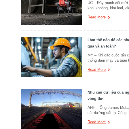
ÚC – Đẩy mạnh đổi mới ro
khai khoáng, kim loại, đ
Read More
Làm thế nào để các nhà
quả và an toàn?
MỸ – Khi các cuộc tấn c
thống đám mây và tuân t
Read More
Nhu cầu dữ liệu của ng
vòng đời
ANH – Ông James McLaug
sát đường sắt tại Công t
Read More