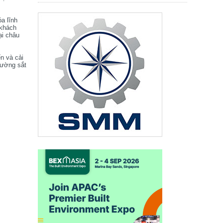
óa lĩnh
 khách
ại châu
ển và cải
đường sắt