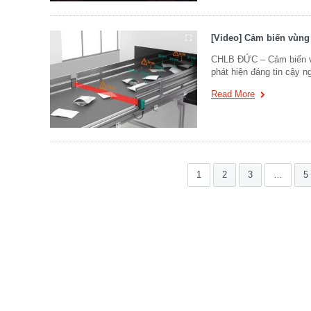
[Video] Cảm biến vùng
CHLB ĐỨC – Cảm biến v
phát hiện đáng tin cậy n
Read More
1
2
3
…
5