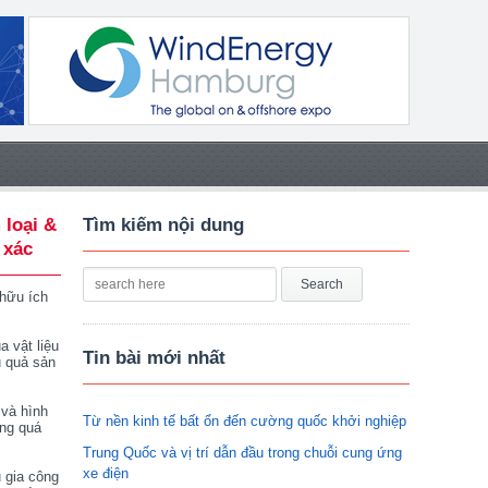
 loại &
Tìm kiếm nội dung
 xác
 hữu ích
a vật liệu
Tin bài mới nhất
u quả sản
 và hình
Từ nền kinh tế bất ổn đến cường quốc khởi nghiệp
ong quá
Trung Quốc và vị trí dẫn đầu trong chuỗi cung ứng
xe điện
 gia công