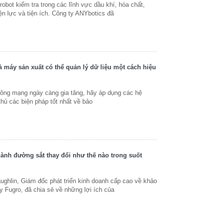
bot kiểm tra trong các lĩnh vực dầu khí, hóa chất,
iện lực và tiện ích. Công ty ANYbotics đã
 máy sản xuất có thể quản lý dữ liệu một cách hiệu
ông mạng ngày càng gia tăng, hãy áp dụng các hệ
hủ các biện pháp tốt nhất về bảo
ành đường sắt thay đổi như thế nào trong suốt
hlin, Giám đốc phát triển kinh doanh cấp cao về khảo
y Fugro, đã chia sẻ về những lợi ích của