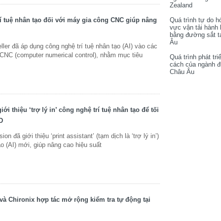
Zealand
í tuệ nhân tạo đối với máy gia công CNC giúp nâng
Quá trình tự do h
vực vận tải hành
bằng đường sắt t
Âu
er đã áp dụng công nghệ trí tuệ nhân tạo (AI) vào các
CNC (computer numerical control), nhằm mục tiêu
Quá trình phát tri
cách của ngành 
Châu Âu
ới thiệu ‘trợ lý in’ công nghệ trí tuệ nhân tạo để tối
D
n đã giới thiệu ‘print assistant’ (tạm dịch là ‘trợ lý in’)
ạo (AI) mới, giúp nâng cao hiệu suất
và Chironix hợp tác mở rộng kiểm tra tự động tại