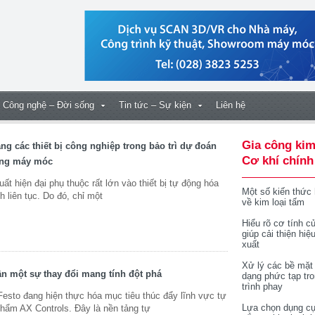
Công nghệ – Đời sống
Tin tức – Sự kiện
Liên hệ
Gia công kim
ạng các thiết bị công nghiệp trong bảo trì dự đoán
Cơ khí chính
ỏng máy móc
t hiện đại phụ thuộc rất lớn vào thiết bị tự động hóa
Một số kiến thức
h liên tục. Do đó, chỉ một
về kim loại tấm
Hiểu rõ cơ tính củ
giúp cải thiện hiệ
xuất
Xử lý các bề mặt
ần một sự thay đổi mang tính đột phá
dạng phức tạp tr
trình phay
sto đang hiện thực hóa mục tiêu thúc đẩy lĩnh vực tự
Lựa chọn dụng cụ
hẩm AX Controls. Đây là nền tảng tự