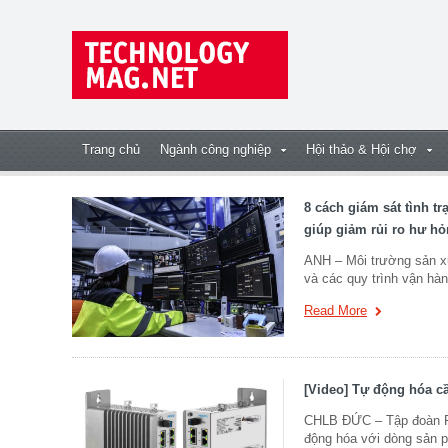
Trang chủ
Ngành công nghiệp
Hội thảo & Hội chợ
8 cách giám sát tình tr
giúp giảm rủi ro hư h
ANH – Môi trường sản xuấ
và các quy trình vận hàn
Read More
[Video] Tự động hóa c
CHLB ĐỨC – Tập đoàn Fe
động hóa với dòng sản p