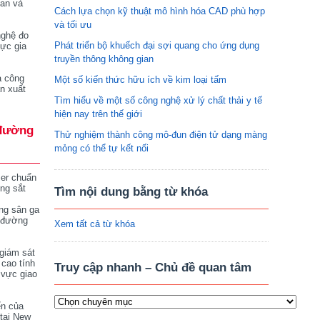
tan và
Cách lựa chọn kỹ thuật mô hình hóa CAD phù hợp
và tối ưu
nghệ đo
Phát triển bộ khuếch đại sợi quang cho ứng dụng
vực gia
truyền thông không gian
a công
Một số kiến thức hữu ích về kim loại tấm
n xuất
Tìm hiểu về một số công nghệ xử lý chất thải y tế
hiện nay trên thế giới
đường
Thử nghiệm thành công mô-đun điện tử dạng màng
mỏng có thể tự kết nối
ser chuẩn
ng sắt
Tìm nội dung bằng từ khóa
ng sân ga
 đường
Xem tất cả từ khóa
giám sát
 cao tính
Truy cập nhanh – Chủ đề quan tâm
 vực giao
ển của
tại New