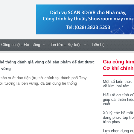
Công nghệ – Đời sống
Tin tức – Sự kiện
Liên hệ
Gia công kim
hệ thống đánh giá vòng đời sản phẩm để đạt được
Cơ khí chính
n vững
ản xuất dao tiện (trụ sở chính tại thành phố Troy,
Một số kiến thức
ới tương lai bền vững, đã tận dụng hệ thống
về kim loại tấm
Hiểu rõ cơ tính củ
giúp cải thiện hiệ
xuất
Xử lý các bề mặt
dạng phức tạp tr
trình phay
Lựa chọn dụng cụ