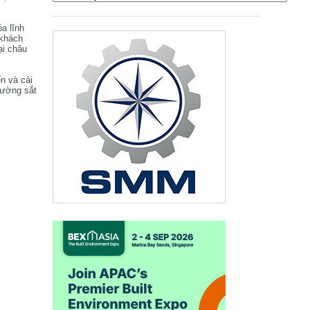
óa lĩnh
 khách
ại châu
ển và cải
đường sắt