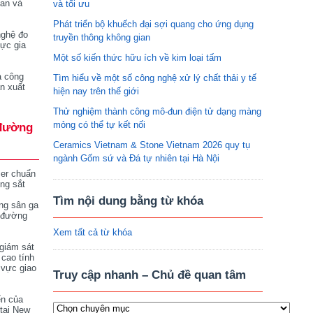
tan và
và tối ưu
Phát triển bộ khuếch đại sợi quang cho ứng dụng
nghệ đo
truyền thông không gian
vực gia
Một số kiến thức hữu ích về kim loại tấm
a công
Tìm hiểu về một số công nghệ xử lý chất thải y tế
n xuất
hiện nay trên thế giới
Thử nghiệm thành công mô-đun điện tử dạng màng
mỏng có thể tự kết nối
đường
Ceramics Vietnam & Stone Vietnam 2026 quy tụ
ngành Gốm sứ và Đá tự nhiên tại Hà Nội
ser chuẩn
ng sắt
Tìm nội dung bằng từ khóa
ng sân ga
 đường
Xem tất cả từ khóa
giám sát
 cao tính
 vực giao
Truy cập nhanh – Chủ đề quan tâm
ển của
tại New