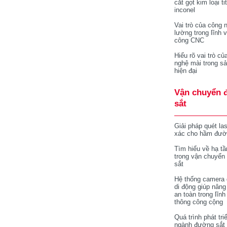
cắt gọt kim loại ti
inconel
Vai trò của công 
lường trong lĩnh 
công CNC
Hiểu rõ vai trò củ
nghệ mài trong sả
hiện đại
Vận chuyển 
sắt
Giải pháp quét la
xác cho hầm đườ
Tìm hiểu về hạ tầ
trong vận chuyển
sắt
Hệ thống camera 
di động giúp nâng
an toàn trong lĩnh
thông công cộng
Quá trình phát tri
ngành đường sắt 