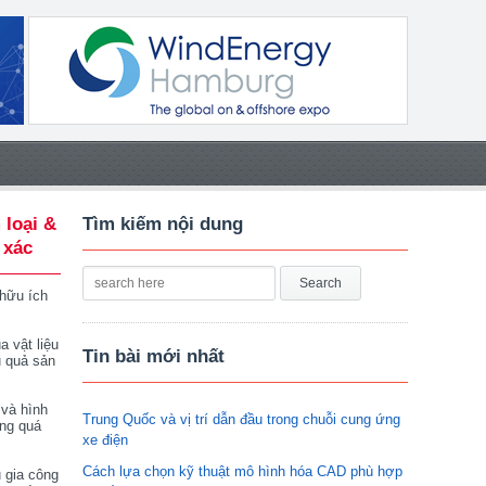
 loại &
Tìm kiếm nội dung
 xác
 hữu ích
a vật liệu
Tin bài mới nhất
u quả sản
 và hình
Trung Quốc và vị trí dẫn đầu trong chuỗi cung ứng
ong quá
xe điện
Cách lựa chọn kỹ thuật mô hình hóa CAD phù hợp
 gia công