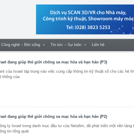
Công nghệ – Đời sống
Tin tức – Sự kiện
Liên hệ
rael đang giúp thế giới chống sa mạc hóa và hạn hán (P3)
t của Israel tập trung vào việc cung cấp thông tin kỹ thuật số cho các hệ t
Hệ thống của
rael đang giúp thế giới chống sa mạc hóa và hạn hán (P2)
ng ty Israel trong danh mục đầu tư của Netafim, đã phát triển một nền tảng
ông tin tổng quát