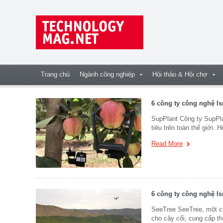
Trang chủ
Ngành công nghiệp
Hội thảo & Hội chợ
6 công ty công nghệ Is
SupPlant Công ty SupPlan
tiêu trên toàn thế giới. 
Read More
6 công ty công nghệ Is
SeeTree SeeTree, một cô
cho cây cối, cung cấp th