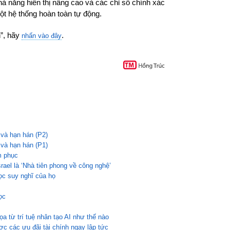
ả năng hiển thị nâng cao và các chỉ số chính xác
một hệ thống hoàn toàn tự động.
h”, hãy
.
nhấn vào đây
 và hạn hán (P2)
 và hạn hán (P1)
m phục
ael là ‘Nhà tiên phong về công nghệ’
đọc suy nghĩ của họ
ọc
a từ trí tuệ nhân tạo AI như thế nào
c các ưu đãi tài chính ngay lập tức