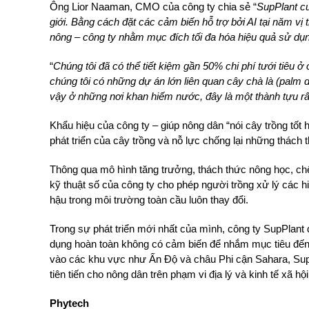
Ông Lior Naaman, CMO của công ty chia sẻ “
SupPlant cu
giới. Bằng cách đặt các cảm biến hỗ trợ bởi AI tại năm vị tr
nông – công ty nhằm mục đích tối đa hóa hiệu quả sử d
“
Chúng tôi đã có thể tiết kiệm gần 50% chi phí tưới tiêu 
chúng tôi có những dự án lớn liên quan cây chà là (palm d
vậy ở những nơi khan hiếm nước, đây là một thành tựu rấ
Khẩu hiệu của công ty – giúp nông dân “nói cây trồng tốt 
phát triển của cây trồng và nỗ lực chống lại những thách
Thông qua mô hình tăng trưởng, thách thức nông học, chế
kỹ thuật số của công ty cho phép người trồng xử lý các hiệ
hậu trong môi trường toàn cầu luôn thay đổi.
Trong sự phát triển mới nhất của mình, công ty SupPlant đ
dụng hoàn toàn không có cảm biến để nhắm mục tiêu đến 4
vào các khu vực như Ấn Độ và châu Phi cận Sahara, Su
tiên tiến cho nông dân trên phạm vi địa lý và kinh tế xã hội
Phytech