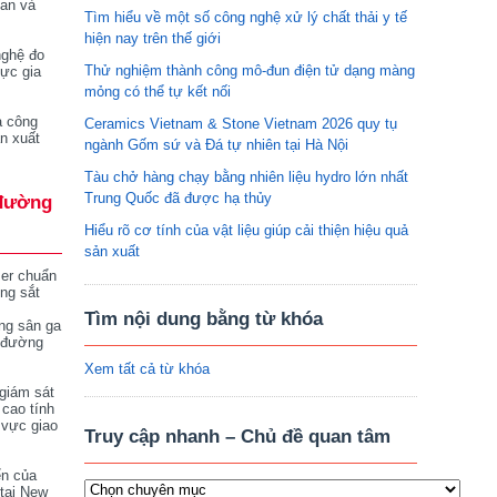
tan và
Tìm hiểu về một số công nghệ xử lý chất thải y tế
hiện nay trên thế giới
nghệ đo
Thử nghiệm thành công mô-đun điện tử dạng màng
vực gia
mỏng có thể tự kết nối
a công
Ceramics Vietnam & Stone Vietnam 2026 quy tụ
n xuất
ngành Gốm sứ và Đá tự nhiên tại Hà Nội
Tàu chở hàng chạy bằng nhiên liệu hydro lớn nhất
Trung Quốc đã được hạ thủy
đường
Hiểu rõ cơ tính của vật liệu giúp cải thiện hiệu quả
sản xuất
ser chuẩn
ng sắt
Tìm nội dung bằng từ khóa
ng sân ga
 đường
Xem tất cả từ khóa
giám sát
 cao tính
 vực giao
Truy cập nhanh – Chủ đề quan tâm
ển của
tại New