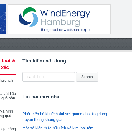
 loại &
Tìm kiếm nội dung
 xác
 hữu ích
a vật liệu
Tin bài mới nhất
u quả sản
 và hình
Phát triển bộ khuếch đại sợi quang cho ứng dụng
ong quá
truyền thông không gian
Một số kiến thức hữu ích về kim loại tấm
 gia công