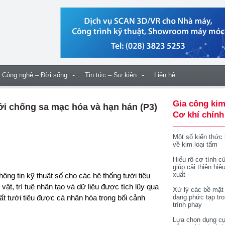
Công nghệ – Đời sống
Tin tức – Sự kiện
Liên hệ
Gia công kim
iới chống sa mạc hóa và hạn hán (P3)
Cơ khí chính
Một số kiến thức
về kim loại tấm
Hiểu rõ cơ tính củ
giúp cải thiện hiệ
xuất
hông tin kỹ thuật số cho các hệ thống tưới tiêu
vật, trí tuệ nhân tạo và dữ liệu được tích lũy qua
Xử lý các bề mặt
ất tưới tiêu được cá nhân hóa trong bối cảnh
dạng phức tạp tr
trình phay
Lựa chọn dụng cụ