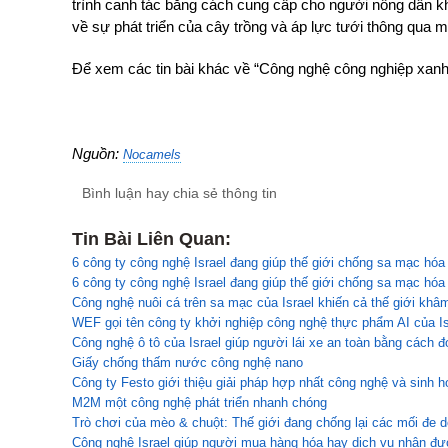
trình canh tác bằng cách cung cấp cho người nông dân kh
về sự phát triển của cây trồng và áp lực tưới thông qua 
Để xem các tin bài khác về “Công nghệ công nghiệp xan
Nguồn:
Nocamels
Bình luận hay chia sẻ thông tin
Tin Bài Liên Quan:
6 công ty công nghệ Israel đang giúp thế giới chống sa mạc hóa
6 công ty công nghệ Israel đang giúp thế giới chống sa mạc hóa
Công nghệ nuôi cá trên sa mạc của Israel khiến cả thế giới khâ
WEF gọi tên công ty khởi nghiệp công nghệ thực phẩm AI của Isr
Công nghệ ô tô của Israel giúp người lái xe an toàn bằng cách 
Giấy chống thấm nước công nghệ nano
Công ty Festo giới thiệu giải pháp hợp nhất công nghệ và sinh h
M2M một công nghệ phát triển nhanh chóng
Trò chơi của mèo & chuột: Thế giới đang chống lại các mối đe dọ
Công nghệ Israel giúp người mua hàng hóa hay dịch vụ nhận đượ