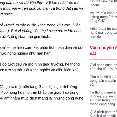
cắt gọt kim loại ti
ng cấp cơ sở dữ liệu thực vật lớn nhất trên thế
inconel
í thực vật – trên quả, lá, thân và trong đất sâu và
Vai trò của công 
ụng nước
”.
lường trong lĩnh 
công CNC
ở cả Israel và các nước khác trong khu vực. Hiện
Hiểu rõ vai trò củ
ates). Bởi vì chúng tiêu thụ lượng nước lớn như
nghệ mài trong sả
t lớn
”, ông Naaman giải thích.
hiện đại
hơn” – thể hiện cam kết phân tích toàn diện về sự
Vận chuyển 
 thức nông nghiệp như hạn hán.
sắt
 độ tưới tiêu và mô hình tăng trưởng, hệ thống
Giải pháp quét la
xác cho hầm đườ
n tượng thời tiết khắc nghiệt và điều kiện khí
Tìm hiểu về hạ tầ
trong vận chuyển
sắt
ã tạo ra một nền tảng Giao diện lập trình ứng
50 nông hộ nhỏ trên khắp thế giới. Tập trung
Hệ thống camera 
di động giúp nâng
pPlant nhằm mục đích mang lại những công nghệ
an toàn trong lĩnh
.
thông công cộng
Quá trình phát tri
ngành đường sắt 