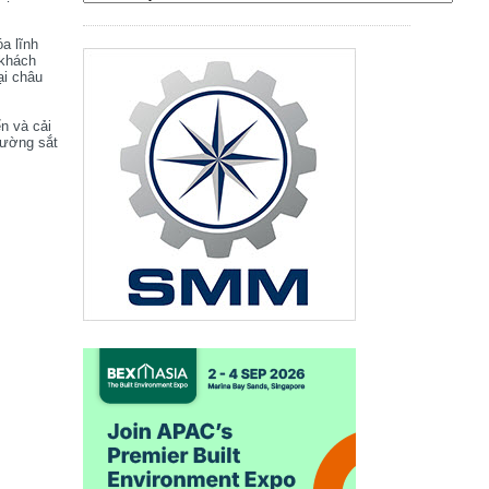
óa lĩnh
 khách
ại châu
ển và cải
đường sắt