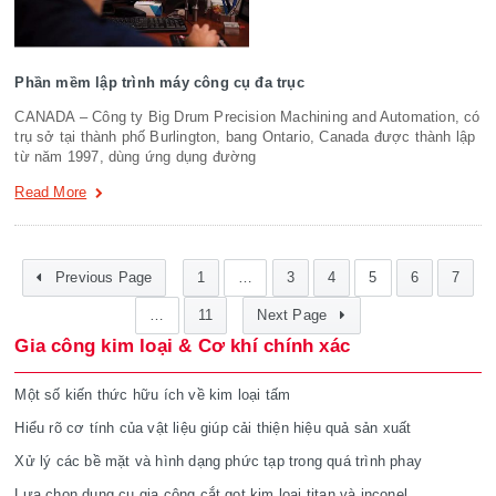
Phần mềm lập trình máy công cụ đa trục
CANADA – Công ty Big Drum Precision Machining and Automation, có
trụ sở tại thành phố Burlington, bang Ontario, Canada được thành lập
từ năm 1997, dùng ứng dụng đường
Read More
Previous Page
1
…
3
4
5
6
7
…
11
Next Page
Gia công kim loại & Cơ khí chính xác
Một số kiến thức hữu ích về kim loại tấm
Hiểu rõ cơ tính của vật liệu giúp cải thiện hiệu quả sản xuất
Xử lý các bề mặt và hình dạng phức tạp trong quá trình phay
Lựa chọn dụng cụ gia công cắt gọt kim loại titan và inconel