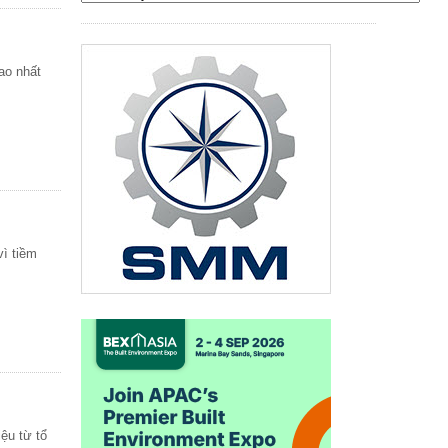
ao nhất
vì tiềm
ệu từ tổ