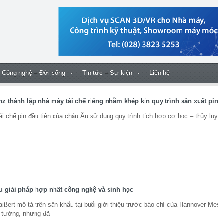
Công nghệ – Đời sống
Tin tức – Sự kiện
Liên hệ
 thành lập nhà máy tái chế riêng nhằm khép kín quy trình sản xuất pin
chế pin đầu tiên của châu Âu sử dụng quy trình tích hợp cơ học – thủy luy
ệu giải pháp hợp nhất công nghệ và sinh học
ißert mô tả trên sân khấu tại buổi giới thiệu trước báo chí của Hannover M
n tưởng, nhưng đã