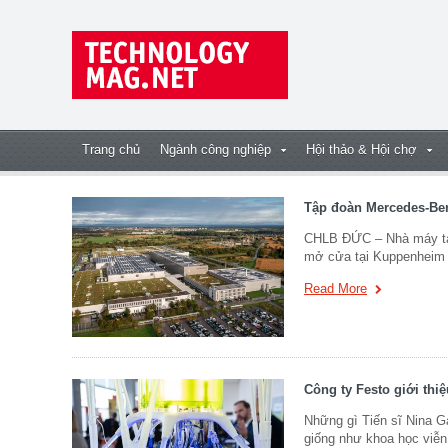
Trang chủ
Ngành công nghiệp
Hội thảo & Hội chợ
Tập đoàn Mercedes-Benz
CHLB ĐỨC – Nhà máy tái 
mở cửa tại Kuppenheim
Read More
Công ty Festo giới thi
Những gì Tiến sĩ Nina Ga
giống như khoa học viễ