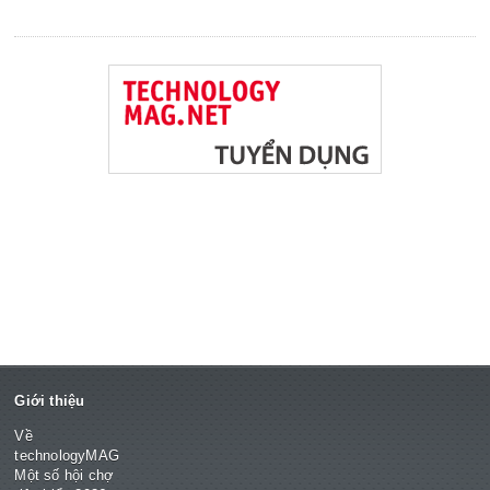
Giới thiệu
Về
technologyMAG
Một số hội chợ