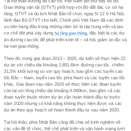
Tại hội thảo đường bộ cao tốc Việt Nam lần thứ bảy do Bộ
Giao thông vận tải (GTVT) phối hợp với Bộ đất đai, cơ sở hạ
tầng, GTVT và du lịch Nhật Bản tổ chức ngày 5/ 12 ở Hà Nội,
lãnh đạo Bộ GTVT cho biết, Chính phủ Việt Nam đã xác định
ưu tiên hàng đầu trong những năm tới là tập trung vốn và tạo
cơ chế đột phá xây dựng
, đặc biệt là các dự
hạ tầng giao thông
án đường cao tốc để phát triển kinh tế – xã hội, giảm ùn tắc và
tai nạn giao thông.
Theo đó, trong giai đoạn 2013 – 2020, dự kiến sẽ thực hiện 22
dự án với chiều dài khoảng 1.851,6km đường cao tốc, chiếm
31,5% khối lượng so với quy hoạch, bao gồm các tuyến cao
tốc Bắc – Nam, tuyến cao tốc phía Nam và các tuyến cao tốc
khác. Giai đoạn sau năm 2020 sẽ thực hiện các đoạn tuyến
còn lại với tổng chiều dài khoảng 4.000km, bao gồm cả các
đoạn tuyến thuộc nhóm dự án cần hoàn thành đầu tư trước
năm 2020 nhưng có khả năng không thực hiện được và các
dự án theo quy hoạch sẽ hoàn thành đầu tư sau năm 2020.
Tại hội thảo, phía Nhật Bản cũng đã chia sẻ kinh nghiệm về
các vấn đề tổ chức, thể chế phát triển và vận hành mạng lưới