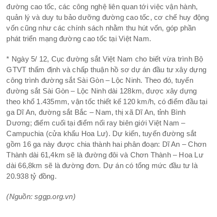
đường cao tốc, các công nghệ liên quan tới việc vận hành,
quản lý và duy tu bảo dưỡng đường cao tốc, cơ chế huy động
vốn cũng như các chính sách nhằm thu hút vốn, góp phần
phát triển mạng đường cao tốc tại Việt Nam.
* Ngày 5/ 12, Cục đường sắt Việt Nam cho biết vừa trình Bộ
GTVT thẩm định và chấp thuận hồ sơ dự án đầu tư xây dựng
công trình đường sắt Sài Gòn – Lộc Ninh. Theo đó, tuyến
đường sắt Sài Gòn – Lộc Ninh dài 128km, được xây dựng
theo khổ 1.435mm, vận tốc thiết kế 120 km/h, có điểm đầu tại
ga Dĩ An, đường sắt Bắc – Nam, thị xã Dĩ An, tỉnh Bình
Dương; điểm cuối tại điểm nối ray biên giới Việt Nam –
Campuchia (cửa khẩu Hoa Lư). Dự kiến, tuyến đường sắt
gồm 16 ga này được chia thành hai phân đoạn: Dĩ An – Chơn
Thành dài 61,4km sẽ là đường đôi và Chơn Thành – Hoa Lư
dài 66,8km sẽ là đường đơn. Dự án có tổng mức đầu tư là
20.938 tỷ đồng.
(Nguồn: sggp.org.vn)