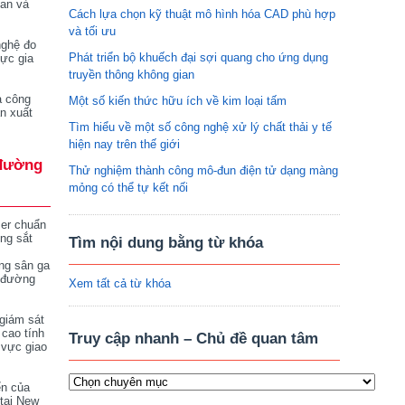
tan và
Cách lựa chọn kỹ thuật mô hình hóa CAD phù hợp
và tối ưu
nghệ đo
Phát triển bộ khuếch đại sợi quang cho ứng dụng
vực gia
truyền thông không gian
a công
Một số kiến thức hữu ích về kim loại tấm
n xuất
Tìm hiểu về một số công nghệ xử lý chất thải y tế
hiện nay trên thế giới
đường
Thử nghiệm thành công mô-đun điện tử dạng màng
mỏng có thể tự kết nối
ser chuẩn
ng sắt
Tìm nội dung bằng từ khóa
ng sân ga
 đường
Xem tất cả từ khóa
giám sát
 cao tính
Truy cập nhanh – Chủ đề quan tâm
 vực giao
ển của
tại New