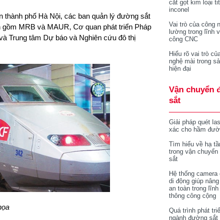
cắt gọt kim loại ti
inconel
n thành phố Hà Nội, các ban quản lý đường sắt
Vai trò của công 
inh gồm MRB và MAUR, Cơ quan phát triển Pháp
lường trong lĩnh 
) và Trung tâm Dự báo và Nghiên cứu đô thị
công CNC
Hiểu rõ vai trò củ
nghệ mài trong sả
hiện đại
Vận chuyển 
sắt
Giải pháp quét la
xác cho hầm đườ
Tìm hiểu về hạ tầ
trong vận chuyển
sắt
Hệ thống camera 
di động giúp nâng
an toàn trong lĩnh
thông công cộng
họa
Quá trình phát tri
ngành đường sắt 