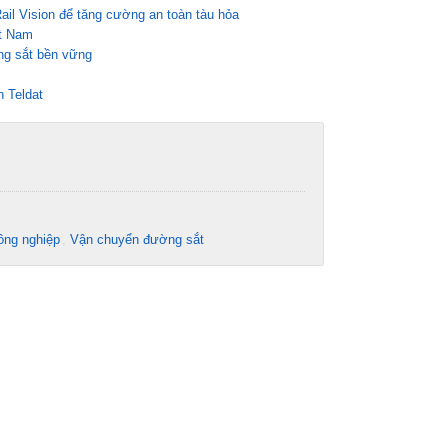
ail Vision để tăng cường an toàn tàu hỏa
ệt Nam
ờng sắt bền vững
 Teldat
ông nghiệp
Vận chuyển đường sắt