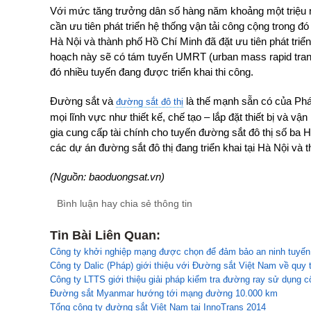
Với mức tăng trưởng dân số hàng năm khoảng một triệu ng
cần ưu tiên phát triển hệ thống vận tải công cộng trong 
Hà Nội và thành phố Hồ Chí Minh đã đặt ưu tiên phát triển
hoạch này sẽ có tám tuyến UMRT (urban mass rapid transi
đó nhiều tuyến đang được triển khai thi công.
Đường sắt và
là thế mạnh sẵn có của Pháp
đường sắt đô thị
mọi lĩnh vực như thiết kế, chế tạo – lắp đặt thiết bị và v
gia cung cấp tài chính cho tuyến đường sắt đô thị số ba 
các dự án đường sắt đô thị đang triển khai tại Hà Nội và
(Nguồn: baoduongsat.vn)
Bình luận hay chia sẻ thông tin
Tin Bài Liên Quan:
Công ty khởi nghiệp mạng được chọn để đảm bảo an ninh tuyến đ
Công ty Dalic (Pháp) giới thiệu với Đường sắt Việt Nam về quy 
Công ty LTTS giới thiệu giải pháp kiểm tra đường ray sử dụng cô
Đường sắt Myanmar hướng tới mạng đường 10.000 km
Tổng công ty đường sắt Việt Nam tại InnoTrans 2014