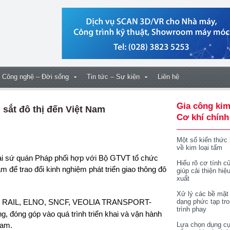
Công nghệ – Đời sống
Tin tức – Sự kiện
Liên hệ
Gia công kim
ắt đô thị đến Việt Nam
Cơ khí chính
Một số kiến thức
về kim loại tấm
Hiểu rõ cơ tính củ
m để trao đổi kinh nghiệm phát triển giao thông đô
giúp cải thiện hiệ
xuất
Xử lý các bề mặt
 RAIL, ELNO, SNCF, VEOLIA TRANSPORT-
dạng phức tạp tr
trình phay
, đóng góp vào quá trình triển khai và vận hành
Nam.
Lựa chọn dụng cụ