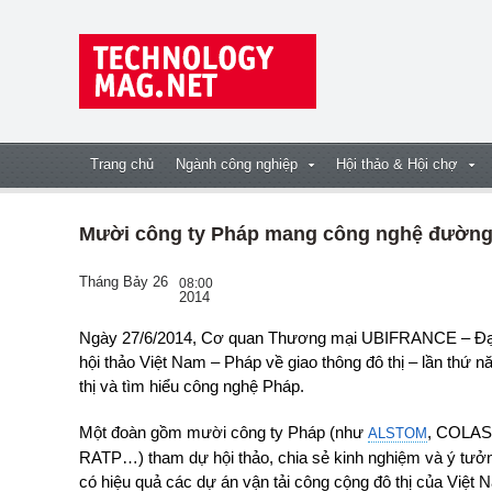
Trang chủ
Ngành công nghiệp
Hội thảo & Hội chợ
Mười công ty Pháp mang công nghệ đường s
Tháng Bảy 26
08:00
2014
Ngày 27/6/2014, Cơ quan Thương mại UBIFRANCE – Đại sứ quán Pháp phối hợp với Bộ GTVT tổ chức
hội thảo Việt Nam – Pháp về giao thông đô thị – lần thứ nă
thị và tìm hiểu công nghệ Pháp.
Một đoàn gồm mười công ty Pháp (như
, COLAS
ALSTOM
RATP…) tham dự hội thảo, chia sẻ kinh nghiệm và ý tưởng
có hiệu quả các dự án vận tải công cộng đô thị của Việt 