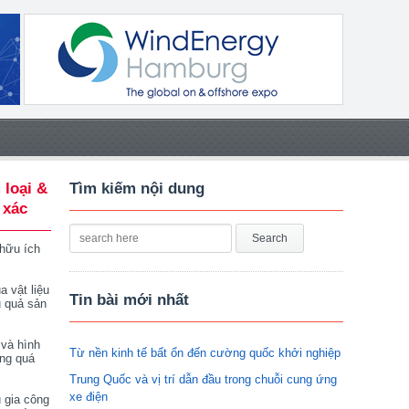
 loại &
Tìm kiếm nội dung
 xác
 hữu ích
a vật liệu
Tin bài mới nhất
u quả sản
 và hình
Từ nền kinh tế bất ổn đến cường quốc khởi nghiệp
ong quá
Trung Quốc và vị trí dẫn đầu trong chuỗi cung ứng
xe điện
 gia công