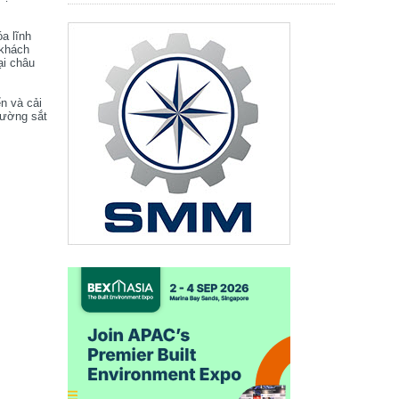
óa lĩnh
 khách
ại châu
ển và cải
đường sắt