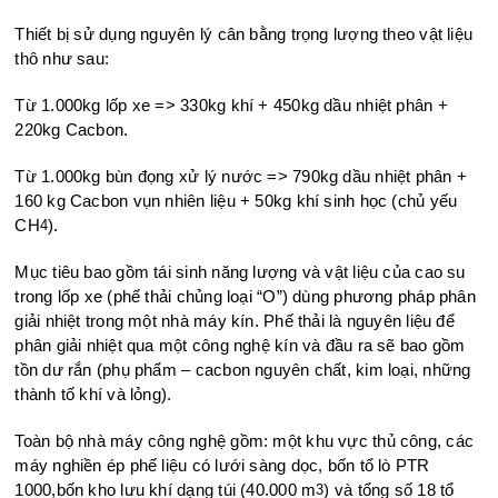
Thiết bị sử dụng nguyên lý cân bằng trọng lượng theo vật liệu
thô như sau:
Từ 1.000kg lốp xe => 330kg khí + 450kg dầu nhiệt phân +
220kg Cacbon.
Từ 1.000kg bùn đọng xử lý nước => 790kg dầu nhiệt phân +
160 kg Cacbon vụn nhiên liệu + 50kg khí sinh học (chủ yếu
CH
).
4
Mục tiêu bao gồm tái sinh năng lượng và vật liệu của cao su
trong lốp xe (phế thải chủng loại “O”) dùng phương pháp phân
giải nhiệt trong một nhà máy kín. Phế thải là nguyên liệu để
phân giải nhiệt qua một công nghệ kín và đầu ra sẽ bao gồm
tồn dư rắn (phụ phẩm – cacbon nguyên chất, kim loại, những
thành tố khí và lỏng).
Toàn bộ nhà máy công nghệ gồm: một khu vực thủ công, các
máy nghiền ép phế liệu có lưới sàng dọc, bốn tổ lò PTR
1000,bốn kho lưu khí dạng túi (40.000 m
) và tổng số 18 tổ
3