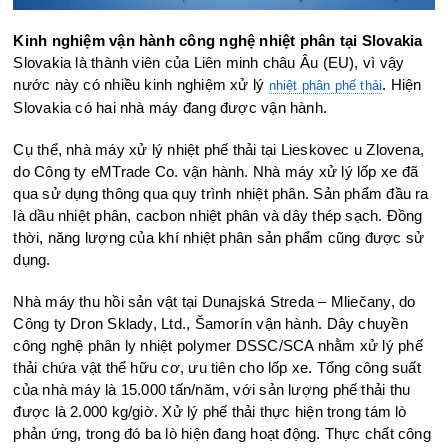
Kinh nghiệm vận hành công nghệ nhiệt phân tại Slovakia
Slovakia là thành viên của Liên minh châu Âu (EU), vì vậy
nước này có nhiều kinh nghiệm xử lý
. Hiện
nhiệt phân phế thải
Slovakia có hai nhà máy đang được vận hành.
Cụ thể, nhà máy xử lý nhiệt phế thải tại Lieskovec u Zlovena,
do Công ty eMTrade Co. vận hành. Nhà máy xử lý lốp xe đã
qua sử dụng thông qua quy trình nhiệt phân. Sản phẩm đầu ra
là dầu nhiệt phân, cacbon nhiệt phân và dây thép sạch. Đồng
thời, năng lượng của khí nhiệt phân sản phẩm cũng được sử
dụng.
Nhà máy thu hồi sản vật tại Dunajská Streda – Mliečany, do
Công ty Dron Sklady, Ltd., Šamorín vận hành. Dây chuyền
công nghệ phân ly nhiệt polymer DSSC/SCA nhằm xử lý phế
thải chứa vật thể hữu cơ, ưu tiên cho lốp xe. Tổng công suất
của nhà máy là 15.000 tấn/năm, với sản lượng phế thải thu
được là 2.000 kg/giờ. Xử lý phế thải thực hiện trong tám lò
phản ứng, trong đó ba lò hiện đang hoạt động. Thực chất công