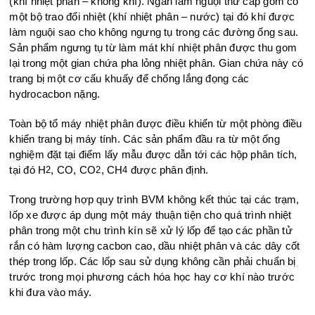
(khí nhiệt phân – không khí). Ngăn làm nguội thứ cấp gồm có
một bộ trao đổi nhiệt (khí nhiệt phân – nước) tại đó khí được
làm nguội sao cho không ngưng tụ trong các đường ống sau.
Sản phẩm ngưng tụ từ làm mát khí nhiệt phân được thu gom
lại trong một gian chứa pha lỏng nhiệt phân. Gian chứa này có
trang bị một cơ cấu khuấy để chống lắng đọng các
hydrocacbon nặng.
Toàn bộ tổ máy nhiệt phân được điều khiển từ một phòng điều
khiển trang bị máy tính. Các sản phẩm đầu ra từ một ống
nghiệm đặt tại điểm lấy mẫu được dẫn tới các hộp phân tích,
tại đó H
, CO, CO
, CH
được phân định.
2
2
4
Trong trường hợp quy trình BVM không kết thúc tại các trạm,
lốp xe được áp dụng một máy thuận tiện cho quá trình nhiệt
phân trong một chu trình kín sẽ xử lý lốp để tạo các phần tử
rắn có hàm lượng cacbon cao, dầu nhiệt phân và các dây cốt
thép trong lốp. Các lốp sau sử dụng không cần phải chuẩn bị
trước trong mọi phương cách hóa học hay cơ khí nào trước
khi đưa vào máy.