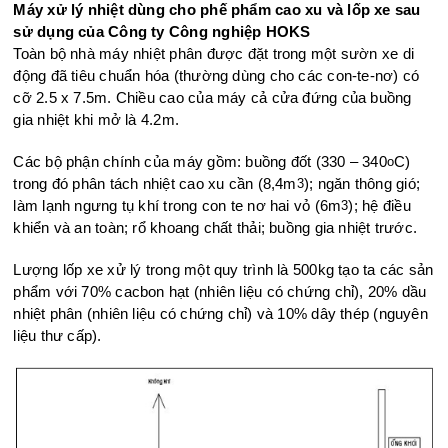
Máy xử lý nhiệt dùng cho phế phẩm cao xu và lốp xe sau
sử dụng của Công ty Công nghiệp HOKS
Toàn bộ nhà máy nhiệt phân được đặt trong một sườn xe di
động đã tiêu chuẩn hóa (thường dùng cho các con-te-nơ) có
cỡ 2.5 x 7.5m. Chiều cao của máy cả cửa đứng của buồng
gia nhiệt khi mở là 4.2m.
Các bộ phận chính của máy gồm: buồng đốt (330 – 340
C)
o
trong đó phân tách nhiệt cao xu cần (8,4m
); ngăn thông gió;
3
làm lạnh ngưng tụ khí trong con te nơ hai vỏ (6m
); hệ điều
3
khiển và an toàn; rổ khoang chất thải; buồng gia nhiệt trước.
Lượng lốp xe xử lý trong một quy trình là 500kg tạo ta các sản
phẩm với 70% cacbon hạt (nhiên liệu có chứng chỉ), 20% dầu
nhiệt phân (nhiên liệu có chứng chỉ) và 10% dây thép (nguyên
liệu thư cấp).