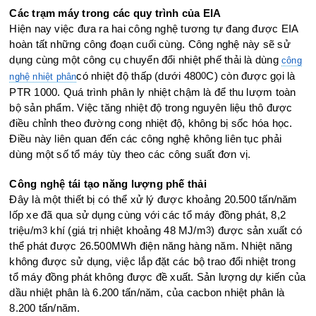
Các trạm máy trong các quy trình của EIA
Hiện nay việc đưa ra hai công nghệ tương tự đang được EIA
hoàn tất những công đoạn cuối cùng. Công nghệ này sẽ sử
dụng cùng một công cụ chuyển đổi nhiệt phế thải là dùng
công
có nhiệt độ thấp (dưới 480
C) còn được gọi là
nghệ nhiệt phân
0
PTR 1000. Quá trình phân ly nhiệt chậm là để thu lượm toàn
bộ sản phẩm. Việc tăng nhiệt độ trong nguyên liệu thô được
điều chỉnh theo đường cong nhiệt độ, không bị sốc hóa học.
Điều này liên quan đến các công nghệ không liên tục phải
dùng một số tổ máy tùy theo các công suất đơn vị.
Công nghệ tái tạo năng lượng phế thải
Đây là một thiết bị có thể xử lý được khoảng 20.500 tấn/năm
lốp xe đã qua sử dụng cùng với các tổ máy đồng phát, 8,2
triệu/m
khí (giá trị nhiệt khoảng 48 MJ/m
) được sản xuất có
3
3
thể phát được 26.500MWh điện năng hàng năm. Nhiệt năng
không được sử dụng, việc lắp đặt các bộ trao đổi nhiệt trong
tổ máy đồng phát không được đề xuất. Sản lượng dự kiến của
dầu nhiệt phân là 6.200 tấn/năm, của cacbon nhiệt phân là
8.200 tấn/năm.