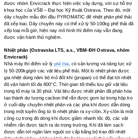
được nhóm Envicrack thực hiện việc xây dựng, với sự hỗ trợ
khoa học của VŠB – Đại học Kỹ thuật Ostrava. Theo đó, một
dây chuyền mẫu đời đầu PYROMATIC để nhiệt phân phế thải
đã xếp loại. Dây chuyền này có thể xử lý 50-100kg phế thải đã
xếp loại mỗi giờ, hiện nay mô hình thí điểm này vẫn đang
được vận hành thử nghiệm.
Nhiệt phân (Ostravska LTS, a.s., VBM-ĐH Ostrava, nhóm
Envicrack)
Nhà máy thí điểm xử lý
, có sản lượng và năng lực xử
phế thải
lý 50-200kg/giờ các vật liệu phế thải. Một lò nhiệt phân được
gia nhiệt dùng năm bộ mỏ đốt khí (propan) có thể đạt tới nhiệt
độ vận hành tối đa 800°C. Thời gian tối thiểu lưu giữ vật liệu
trong tổ máy là 30 phút. Vật liệu được nhiệt phân đã phân hóa
tạo thành dư lượng cacbon thể rắn được gom lại trong hộp tro
ở cuối dây chuyền nhiệt phân và các pha khí được dẫn dòng
trong một tuyến ống từ lò nhiệt phân ra xy-clôn. Xy-clôn là một
công cụ trong đó dòng khí được giảm nhanh tốc độ, các vật
nhiễm rắn được tách ra do trọng trường. Khí đã làm sạch
được dẫn tới ngăn làm nguội sơ cấp bằng bộ trao đổi nhiệt