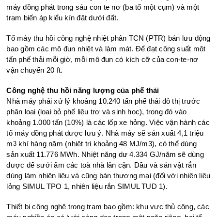
máy đồng phát trong sáu con te nơ (ba tổ một cụm) và một
trạm biến áp kiểu kín đặt dưới đất.
Tổ máy thu hồi công nghệ nhiệt phân TCN (PTR) bán lưu động
bao gồm các mô đun nhiệt và làm mát. Để đạt công suất một
tấn phế thải mỗi giờ, mỗi mô đun có kích cỡ của con-te-nơ
vận chuyển 20 ft.
Công nghệ thu hồi năng lượng của phế thải
Nhà máy phải xử lý khoảng 10.240 tấn phế thải đô thị trước
phân loại (loại bỏ phế liệu trơ và sinh học), trong đó vào
khoảng 1.000 tấn (10%) là các lốp xe hỏng. Việc vận hành các
tổ máy đồng phát được lưu ý. Nhà máy sẽ sản xuất 4,1 triệu
m
khí hàng năm (nhiệt trị khoảng 48 MJ/m3), có thể dùng
3
sản xuất 11.776 MWh. Nhiệt năng dư 4.334 GJ/năm sẽ dùng
được để sưởi ấm các toà nhà lân cận. Dầu và sản vật rắn
dùng làm nhiên liệu và cũng bán thương mại (đối với nhiên liệu
lỏng SIMUL TPO 1, nhiên liệu rắn SIMUL TUD 1).
Thiết bị công nghệ trong trạm bao gồm: khu vực thủ công, các