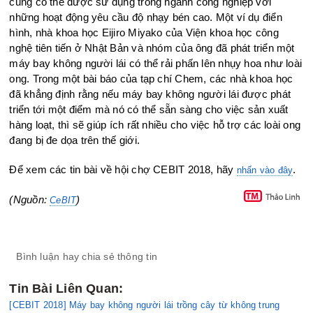
cũng có thể được sử dụng trong ngành công nghiệp với
những hoạt động yêu cầu độ nhạy bén cao. Một ví dụ điển
hình, nhà khoa học Eijiro Miyako của Viện khoa học công
nghệ tiên tiến ở Nhật Bản và nhóm của ông đã phát triển một
máy bay không người lái có thể rải phấn lên nhụy hoa như loài
ong. Trong một bài báo của tạp chí Chem, các nhà khoa học
đã khẳng định rằng nếu máy bay không người lái được phát
triển tới một điểm mà nó có thể sẵn sàng cho việc sản xuất
hàng loạt, thì sẽ giúp ích rất nhiều cho việc hỗ trợ các loài ong
đang bị đe dọa trên thế giới.
Để xem các tin bài về hội chợ CEBIT 2018, hãy
.
nhấn vào đây
(Nguồn:
)
CeBIT
Bình luận hay chia sẻ thông tin
Tin Bài Liên Quan:
[CEBIT 2018] Máy bay không người lái trồng cây từ không trung