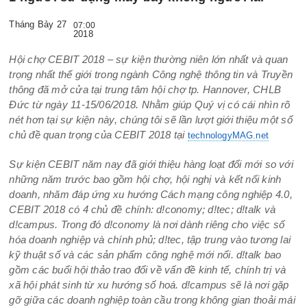
Tháng Bảy 27
07:00
2018
Hội chợ CEBIT 2018 – sự kiện thường niên lớn nhất và quan
trọng nhất thế giới trong ngành Công nghệ thông tin và Truyền
thông đã mở cửa tại trung tâm hội chợ tp. Hannover, CHLB
Đức từ ngày 11-15/06/2018. Nhằm giúp Quý vị có cái nhìn rõ
nét hơn tại sự kiện này, chúng tôi sẽ lần lượt giới thiệu một số
chủ đề quan trọng của CEBIT 2018 tại
technologyMAG.net
Sự kiện CEBIT năm nay đã giới thiệu hàng loạt đổi mới so với
những năm trước bao gồm hội chợ, hội nghị và kết nối kinh
doanh, nhăm đáp ứng xu hướng Cách mạng công nghiệp 4.0,
CEBIT 2018 có 4 chủ đề chính: d!conomy; d!tec; d!talk và
d!campus. Trong đó d!conomy là nơi dành riêng cho việc số
hóa doanh nghiệp và chính phủ; d!tec, tập trung vào tương lai
kỹ thuật số và các sản phẩm công nghệ mới nổi. d!talk bao
gồm các buổi hội thảo trao đổi về vấn đề kinh tế, chính trị và
xã hội phát sinh từ xu hướng số hoá. d!campus sẽ là nơi gặp
gỡ giữa các doanh nghiệp toàn cầu trong không gian thoải mái