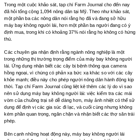
Trong một cuộc khảo sát, tạp chí Farm Journal cho đến nay
đã hỏi tổng cộng 1,094 nông dân tại Mỹ. Theo như khảo sát,
một phần ba các nông dân nói rằng họ đã và đang sở hữu
máy bay không người lái, hơn một phần ba người đang có ý
định mua, trong khi có khoảng 37% nói rằng họ không có hứng
thú.
Các chuyên gia nhận định rằng ngành nông nghiệp là một
trong những thị trường trọng điểm của máy bay không người
lái. Ứng dụng nhận biết các cây bị bệnh thông qua camera
hồng ngoại, vì chúng có phản xạ bức xạ khác so với các cây
khỏe mạnh; điều này cho phép người nông dân hành động kịp
thời. Tạp chí Farm Journal cũng liệt kê thêm các lý do vì sao
nên sử dụng máy bay không người lái: việc kiểm tra các mái
vòm của chuồng trại sẽ dễ dàng hơn, máy ảnh nhiệt có thể sử
dụng để định vị các gia súc đi lạc, và cuối cùng nhưng không
kém phần quan trọng, ngăn chặn và nhận biết các thợ săn trái
phép.
Bên cạnh những hoạt động này, máy bay không người lái