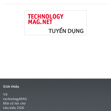
Giới thiệu
Về
technologyMAG
Một số hội chợ
tiêu biểu 2026