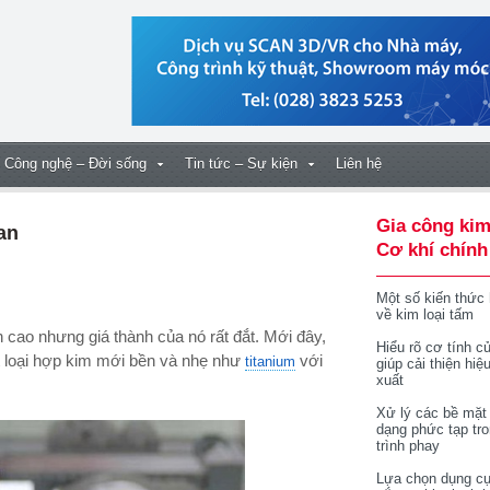
Công nghệ – Đời sống
Tin tức – Sự kiện
Liên hệ
Gia công kim
an
Cơ khí chính
Một số kiến thức
về kim loại tấm
Hiểu rõ cơ tính củ
t loại hợp kim mới bền và nhẹ như
với
titanium
giúp cải thiện hiệ
xuất
Xử lý các bề mặt
dạng phức tạp tr
trình phay
Lựa chọn dụng cụ