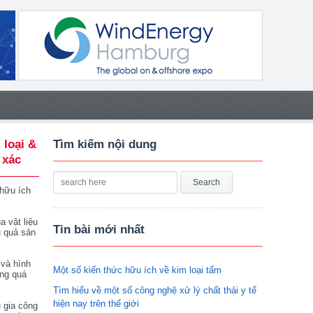
 loại &
Tìm kiếm nội dung
 xác
 hữu ích
a vật liệu
Tin bài mới nhất
u quả sản
 và hình
Một số kiến thức hữu ích về kim loại tấm
ong quá
Tìm hiểu về một số công nghệ xử lý chất thải y tế
hiện nay trên thế giới
 gia công