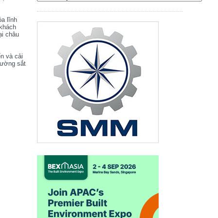
óa lĩnh
 khách
ại châu
ển và cải
đường sắt