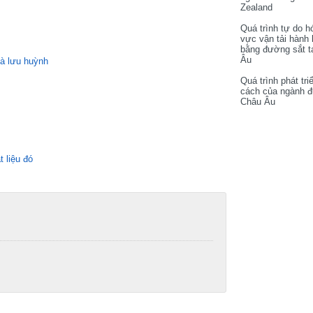
Zealand
Quá trình tự do h
vực vận tải hành
bằng đường sắt t
Âu
và lưu huỳnh
Quá trình phát tri
cách của ngành 
Châu Âu
 liệu đó