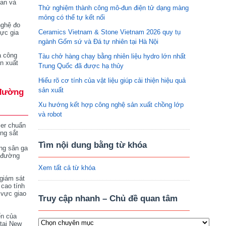
tan và
Thử nghiệm thành công mô-đun điện tử dạng màng
mỏng có thể tự kết nối
nghệ đo
Ceramics Vietnam & Stone Vietnam 2026 quy tụ
vực gia
ngành Gốm sứ và Đá tự nhiên tại Hà Nội
a công
Tàu chở hàng chạy bằng nhiên liệu hydro lớn nhất
n xuất
Trung Quốc đã được hạ thủy
Hiểu rõ cơ tính của vật liệu giúp cải thiện hiệu quả
sản xuất
đường
Xu hướng kết hợp công nghệ sản xuất chồng lớp
và robot
ser chuẩn
ng sắt
Tìm nội dung bằng từ khóa
ng sân ga
 đường
Xem tất cả từ khóa
giám sát
 cao tính
 vực giao
Truy cập nhanh – Chủ đề quan tâm
ển của
tại New