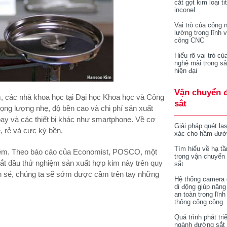
cắt gọt kim loại ti
inconel
Vai trò của công 
lường trong lĩnh 
công CNC
Hiểu rõ vai trò củ
nghệ mài trong sả
hiện đại
Vận chuyển 
, các nhà khoa học tại Đại học Khoa học và Công
sắt
ọng lượng nhẹ, độ bền cao và chi phí sản xuất
ay và các thiết bị khác như smartphone. Về cơ
Giải pháp quét la
, rẻ và cực kỳ bền.
xác cho hầm đườ
Tìm hiểu về hạ tầ
hiệm. Theo báo cáo của Economist, POSCO, một
trong vận chuyển
 bắt đầu thử nghiệm sản xuất hợp kim này trên quy
sắt
ôn sẻ, chúng ta sẽ sớm được cầm trên tay những
Hệ thống camera 
di động giúp nâng
an toàn trong lĩnh
thông công cộng
Quá trình phát tri
ngành đường sắt 