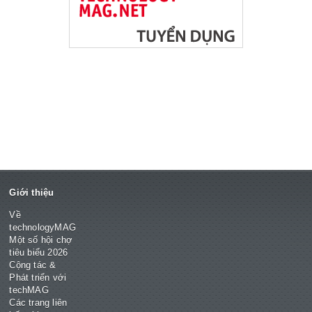
Giới thiệu
Về
technologyMAG
Một số hội chợ
tiêu biểu 2026
Cộng tác &
Phát triển với
techMAG
Các trang liên