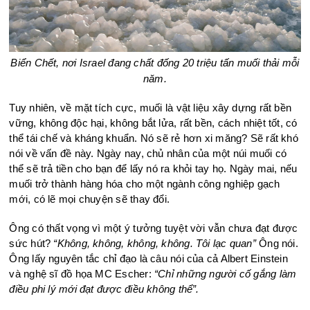
Biển Chết, nơi Israel đang chất đống 20 triệu tấn muối thải mỗi
năm.
Tuy nhiên, về mặt tích cực, muối là vật liệu xây dựng rất bền
vững, không độc hại, không bắt lửa, rất bền, cách nhiệt tốt, có
thể tái chế và kháng khuẩn. Nó sẽ rẻ hơn xi măng? Sẽ rất khó
nói về vấn đề này. Ngày nay, chủ nhân của một núi muối có
thể sẽ trả tiền cho bạn để lấy nó ra khỏi tay họ. Ngày mai, nếu
muối trở thành hàng hóa cho một ngành công nghiệp gạch
mới, có lẽ mọi chuyện sẽ thay đổi.
Ông có thất vọng vì một ý tưởng tuyệt vời vẫn chưa đạt được
sức hút?
“Không, không, không, không. Tôi lạc quan”
Ông nói.
Ông lấy nguyên tắc chỉ đạo là câu nói của cả Albert Einstein
và nghệ sĩ đồ họa MC Escher:
“Chỉ những người cố gắng làm
điều phi lý mới đạt được điều không thể”.