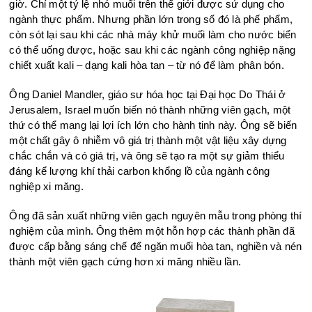
giờ. Chỉ một tỷ lệ nhỏ muối trên thế giới được sử dụng cho
ngành thực phẩm. Nhưng phần lớn trong số đó là phế phẩm,
còn sót lại sau khi các nhà máy khử muối làm cho nước biển
có thể uống được, hoặc sau khi các ngành công nghiệp nặng
chiết xuất kali – dạng kali hòa tan – từ nó để làm phân bón.
Ông Daniel Mandler, giáo sư hóa học tại Đại học Do Thái ở
Jerusalem, Israel muốn biến nó thành những viên gạch, một
thứ có thể mang lại lợi ích lớn cho hành tinh này. Ông sẽ biến
một chất gây ô nhiễm vô giá trị thành một vật liệu xây dựng
chắc chắn và có giá trị, và ông sẽ tạo ra một sự giảm thiểu
đáng kể lượng khí thải carbon khổng lồ của ngành công
nghiệp xi măng.
Ông đã sản xuất những viên gạch nguyên mẫu trong phòng thí
nghiệm của mình. Ông thêm một hỗn hợp các thành phần đã
được cấp bằng sáng chế để ngăn muối hòa tan, nghiền và nén
thành một viên gạch cứng hơn xi măng nhiều lần.