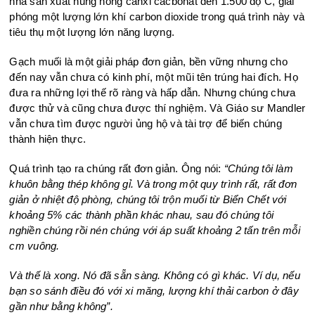
nhà sản xuất nung nóng canxi cacbonat đến 1.500 độ C, giải
phóng một lượng lớn khí carbon dioxide trong quá trình này và
tiêu thụ một lượng lớn năng lượng.
Gạch muối là một giải pháp đơn giản, bền vững nhưng cho
đến nay vẫn chưa có kinh phí, một mũi tên trúng hai đích. Họ
đưa ra những lợi thế rõ ràng và hấp dẫn. Nhưng chúng chưa
được thử và cũng chưa được thí nghiệm. Và Giáo sư Mandler
vẫn chưa tìm được người ủng hộ và tài trợ để biến chúng
thành hiện thực.
Quá trình tạo ra chúng rất đơn giản. Ông nói:
“Chúng tôi làm
khuôn bằng thép không gỉ. Và trong một quy trình rất, rất đơn
giản ở nhiệt độ phòng, chúng tôi trộn muối từ Biển Chết với
khoảng 5% các thành phần khác nhau, sau đó chúng tôi
nghiền chúng rồi nén chúng với áp suất khoảng 2 tấn trên mỗi
cm vuông.
Và thế là xong. Nó đã sẵn sàng. Không có gì khác. Ví dụ, nếu
bạn so sánh điều đó với xi măng, lượng khí thải carbon ở đây
gần như bằng không”.