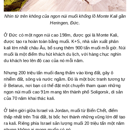
Nhìn từ trên không của ngọn núi muối khổng lồ Monte Kali gần
Heringen, Đức.
Ở Đức có một ngọn núi cao 198m, được gọi là Monte Kali,
được tạo ra hoàn toàn bằng muối. K+S, nhà sản xuất phân
kali lớn nhất châu Âu, bổ sung thêm 900 tấn muối mỗi giờ. Núi
muối là một điểm thu hút khách du lịch, với hàng chục nghìn
du khách leo lên độ cao của nó mỗi năm.
Nhưng 200 triệu tấn muối đang thấm vào lòng đất, gây ô
nhiễm đất, sông và nước ngầm. Đó là một bức tranh tương tự
ở Belarus, nơi bạn có thể đặt một chuyến tham quan những
ngọn núi muối cao 91m mang tên thành phố Soligorsk, di sản
của 70 năm khai thác kali.
Ở biên giới giữa Israel và Jordan, muối từ Biển Chết, điểm
thấp nhất trên Trái đất, bị bốc hơi thành những vũng lớn để tạo
ra kali. Riêng phía Israel sản lượng muối 20 triệu tấn một năm
nhưng không ai mong muốn có nó.