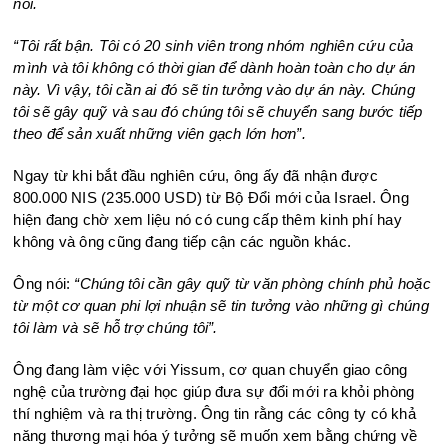
nói.
“Tôi rất bận. Tôi có 20 sinh viên trong nhóm nghiên cứu của
mình và tôi không có thời gian để dành hoàn toàn cho dự án
này. Vì vậy, tôi cần ai đó sẽ tin tưởng vào dự án này. Chúng
tôi sẽ gây quỹ và sau đó chúng tôi sẽ chuyển sang bước tiếp
theo để sản xuất những viên gạch lớn hơn”.
Ngay từ khi bắt đầu nghiên cứu, ông ấy đã nhận được
800.000 NIS (235.000 USD) từ Bộ Đổi mới của Israel. Ông
hiện đang chờ xem liệu nó có cung cấp thêm kinh phí hay
không và ông cũng đang tiếp cận các nguồn khác.
Ông nói:
“Chúng tôi cần gây quỹ từ văn phòng chính phủ hoặc
từ một cơ quan phi lợi nhuận sẽ tin tưởng vào những gì chúng
tôi làm và sẽ hỗ trợ chúng tôi”.
Ông đang làm việc với Yissum, cơ quan chuyển giao công
nghệ của trường đại học giúp đưa sự đổi mới ra khỏi phòng
thí nghiệm và ra thị trường. Ông tin rằng các công ty có khả
năng thương mại hóa ý tưởng sẽ muốn xem bằng chứng về