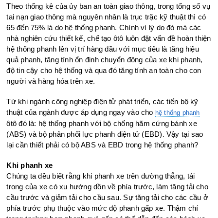
Theo thống kê của ủy ban an toàn giao thông, trong tổng số vụ
tai nạn giao thông mà nguyên nhân là trục trặc kỹ thuật thì có
65 đến 75% là do hệ thống phanh. Chính vì lý do đó mà các
nhà nghiên cứu thiết kế, chế tạo ôtô luôn đặt vấn đề hoàn thiện
hệ thống phanh lên vị trí hàng đầu với mục tiêu là tăng hiệu
quả phanh, tăng tính ổn định chuyển động của xe khi phanh,
độ tin cậy cho hệ thống và qua đó tăng tính an toàn cho con
người và hàng hóa trên xe.
Từ khi ngành công nghiệp điện tử phát triển, các tiến bộ kỹ
thuật của ngành được áp dụng ngay vào cho
hệ thống phanh
ôtô đó là: hệ thống phanh với bộ chống hãm cứng bánh xe
(ABS) và bộ phân phối lực phanh điện tử (EBD). Vậy tại sao
lại cần thiết phải có bộ ABS và EBD trong hệ thống phanh?
Khi phanh xe
Chúng ta đều biết rằng khi phanh xe trên đường thẳng, tải
trọng của xe có xu hướng dồn về phía trước, làm tăng tải cho
cầu trước và giảm tải cho cầu sau. Sự tăng tải cho các cầu ở
phía trước phụ thuộc vào mức độ phanh gấp xe. Thậm chí