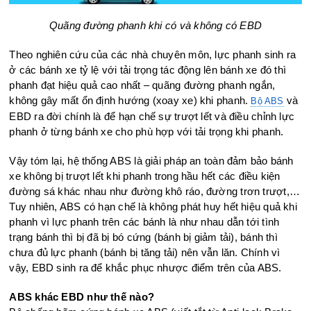
Quãng đường phanh khi có và không có EBD
Theo nghiên cứu của các nhà chuyên môn, lực phanh sinh ra
ở các bánh xe tỷ lệ với tải trọng tác động lên bánh xe đó thì
phanh đạt hiệu quả cao nhất – quãng đường phanh ngắn,
không gây mất ổn định hướng (xoay xe) khi phanh.
và
Bộ ABS
EBD ra đời chính là để hạn chế sự trượt lết và điều chỉnh lực
phanh ở từng bánh xe cho phù hợp với tải trọng khi phanh.
Vậy tóm lại, hệ thống ABS là giải pháp an toàn đảm bảo bánh
xe không bị trượt lết khi phanh trong hầu hết các điều kiện
đường sá khác nhau như đường khô ráo, đường trơn trượt,…
Tuy nhiên, ABS có hạn chế là không phát huy hết hiệu quả khi
phanh vì lực phanh trên các bánh là như nhau dẫn tới tình
trạng bánh thì bị đã bị bó cứng (bánh bị giảm tải), bánh thì
chưa đủ lực phanh (bánh bị tăng tải) nên vẫn lăn. Chính vì
vậy, EBD sinh ra để khắc phục nhược điểm trên của ABS.
ABS khác EBD như thế nào?