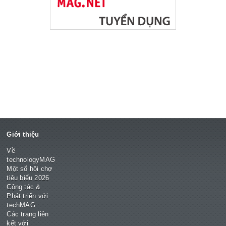
Giới thiệu
Về
technologyMAG
Một số hội chợ
tiêu biểu 2026
Cộng tác &
Phát triển với
techMAG
Các trang liên
kết với