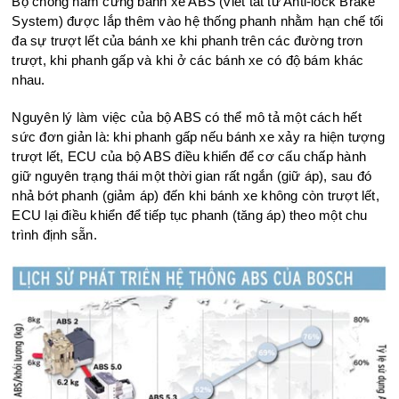
Bộ chống hãm cứng bánh xe ABS (viết tắt từ Anti-lock Brake
System) được lắp thêm vào hệ thống phanh nhằm hạn chế tối
đa sự trượt lết của bánh xe khi phanh trên các đường trơn
trượt, khi phanh gấp và khi ở các bánh xe có độ bám khác
nhau.
Nguyên lý làm việc của bộ ABS có thể mô tả một cách hết
sức đơn giản là: khi phanh gấp nếu bánh xe xảy ra hiện tượng
trượt lết, ECU của bộ ABS điều khiển để cơ cấu chấp hành
giữ nguyên trạng thái một thời gian rất ngắn (giữ áp), sau đó
nhả bớt phanh (giảm áp) đến khi bánh xe không còn trượt lết,
ECU lại điều khiển để tiếp tục phanh (tăng áp) theo một chu
trình định sẵn.