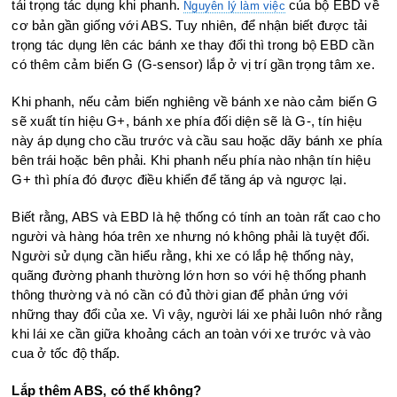
tải trọng tác dụng khi phanh.
của bộ EBD về
Nguyên lý làm việc
cơ bản gần giống với ABS. Tuy nhiên, để nhận biết được tải
trọng tác dụng lên các bánh xe thay đổi thì trong bộ EBD cần
có thêm cảm biến G (G-sensor) lắp ở vị trí gần trọng tâm xe.
Khi phanh, nếu cảm biến nghiêng về bánh xe nào cảm biến G
sẽ xuất tín hiệu G+, bánh xe phía đối diện sẽ là G-, tín hiệu
này áp dụng cho cầu trước và cầu sau hoặc dãy bánh xe phía
bên trái hoặc bên phải. Khi phanh nếu phía nào nhận tín hiệu
G+ thì phía đó được điều khiển để tăng áp và ngược lại.
Biết rằng, ABS và EBD là hệ thống có tính an toàn rất cao cho
người và hàng hóa trên xe nhưng nó không phải là tuyệt đối.
Người sử dụng cần hiểu rằng, khi xe có lắp hệ thống này,
quãng đường phanh thường lớn hơn so với hệ thống phanh
thông thường và nó cần có đủ thời gian để phản ứng với
những thay đổi của xe. Vì vậy, người lái xe phải luôn nhớ rằng
khi lái xe cần giữa khoảng cách an toàn với xe trước và vào
cua ở tốc độ thấp.
Lắp thêm ABS, có thể không?