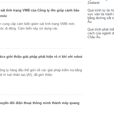
Zealand
sát tình trạng VMB của Công ty ifm giúp cảnh báo
Quá trình tự do h
vực vận tải hành
 móc
bằng đường sắt t
Âu
 cung cấp cảm biến giám sát tình trạng VMB mới,
móc di động. Cảm biến này sử dụng các
Quá trình phát tri
cách của ngành 
Châu Âu
cs giới thiệu giải pháp phát hiện rò rỉ khí với robot
ng ty hàng đầu thế giới về các giải pháp kiểm tra bằng
trí tuệ nhân tạo (AI), đã giới thiệu
huyển đổi điện thoại thông minh thành máy quang