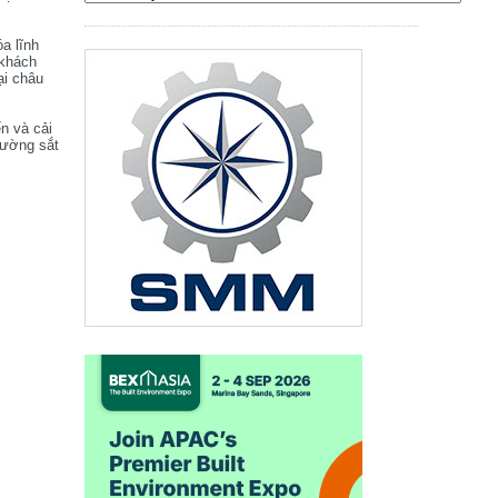
óa lĩnh
 khách
ại châu
ển và cải
đường sắt