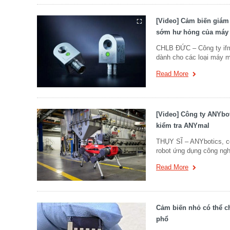
[Video] Cảm biến giám 
sớm hư hỏng của máy
CHLB ĐỨC – Công ty ifm
dành cho các loại máy 
Read More
[Video] Công ty ANYboti
kiểm tra ANYmal
THỤY SĨ – ANYbotics, cô
robot ứng dụng công nghệ 
Read More
Cảm biến nhỏ có thể c
phổ