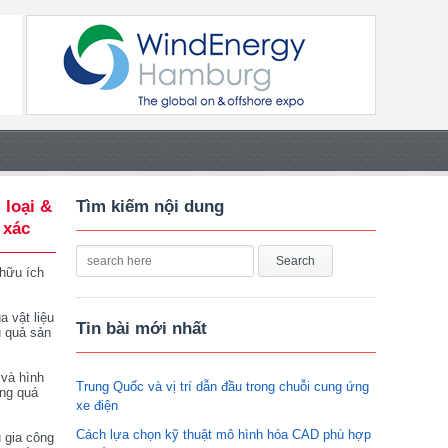
 loại &
Tìm kiếm nội dung
 xác
 hữu ích
a vật liệu
Tin bài mới nhất
u quả sản
 và hình
Trung Quốc và vị trí dẫn đầu trong chuỗi cung ứng
ong quá
xe điện
Cách lựa chọn kỹ thuật mô hình hóa CAD phù hợp
 gia công