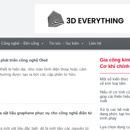
Công nghệ – Đời sống
Tin tức – Sự kiện
Liên hệ
Gia công kim
 phát triển công nghệ Oled
Cơ khí chính
hiết bị hiện đại, như màn hình điện thoại hoặc cảm
g thường được tạo ra bởi các cặp phân tử hữu
Một số kiến thức
về kim loại tấm
Hiểu rõ cơ tính củ
giúp cải thiện hiệ
xuất
Xử lý các bề mặt
a vật liệu graphene phục vụ cho công nghệ điện tử
dạng phức tạp tr
trình phay
Lựa chọn dụng cụ
một vật liệu đặc biệt, đó là một tấm các nguyên tử