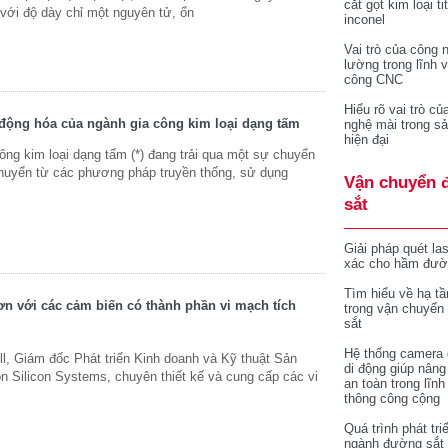
cắt gọt kim loại ti
 với độ dày chỉ một nguyên tử, ổn
inconel
Vai trò của công 
lường trong lĩnh 
công CNC
Hiểu rõ vai trò củ
 động hóa của ngành gia công kim loại dạng tấm
nghệ mài trong sả
hiện đại
ông kim loại dạng tấm (*) đang trải qua một sự chuyển
chuyển từ các phương pháp truyền thống, sử dụng
Vận chuyển 
sắt
Giải pháp quét la
xác cho hầm đườ
Tìm hiểu về hạ tầ
n với các cảm biến có thành phần vi mạch tích
trong vận chuyển
sắt
Hệ thống camera 
, Giám đốc Phát triển Kinh doanh và Kỹ thuật Sản
di động giúp nâng
n Silicon Systems, chuyên thiết kế và cung cấp các vi
an toàn trong lĩnh
thông công cộng
Quá trình phát tri
ngành đường sắt 