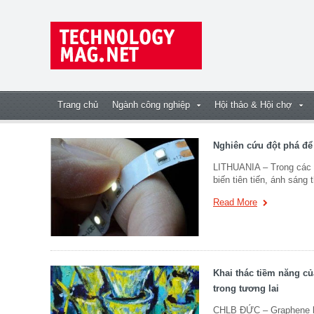
Trang chủ
Ngành công nghiệp
Hội thảo & Hội chợ
Nghiên cứu đột phá để
LITHUANIA – Trong các t
biến tiên tiến, ánh sán
Read More
Khai thác tiềm năng củ
trong tương lai
CHLB ĐỨC – Graphene là 