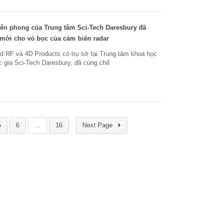
ên phong của Trung tâm Sci-Tech Daresbury đã
ế mới cho vỏ bọc của cảm biến radar
d RF và 4D Products có trụ sở tại Trung tâm khoa học
c gia Sci-Tech Daresbury, đã cùng chế
5
6
…
16
Next Page