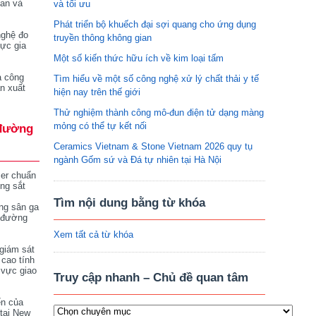
tan và
và tối ưu
Phát triển bộ khuếch đại sợi quang cho ứng dụng
nghệ đo
truyền thông không gian
vực gia
Một số kiến thức hữu ích về kim loại tấm
a công
Tìm hiểu về một số công nghệ xử lý chất thải y tế
n xuất
hiện nay trên thế giới
Thử nghiệm thành công mô-đun điện tử dạng màng
mỏng có thể tự kết nối
đường
Ceramics Vietnam & Stone Vietnam 2026 quy tụ
ngành Gốm sứ và Đá tự nhiên tại Hà Nội
ser chuẩn
ng sắt
Tìm nội dung bằng từ khóa
ng sân ga
 đường
Xem tất cả từ khóa
giám sát
 cao tính
 vực giao
Truy cập nhanh – Chủ đề quan tâm
ển của
tại New