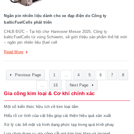
Ngăn pin nhiên liệu dành cho xe đạp điện do Công ty
balticFuelCells phát triển
CHLB ĐỨC – Tại hội chợ Hannover Messe 2025, Công ty
balticFuelCells từ vùng Schwerin, sẽ giới thiệu sản phẩm thế hệ mới
– ngăn pin nhiên liệu (fuel cell
Read More
Previous Page
1
…
4
5
6
7
8
…
16
Next Page
Gia công kim loại & Cơ khí chính xác
Một số kiến thức hữu ích về kim loại tấm
Hiểu rõ cơ tính của vật liệu giúp cải thiện hiệu quả sản xuất
Xử lý các bề mặt và hình dạng phức tạp trong quá trình phay
Lựa chọn dụng cụ gia công cắt gọt kim loại titan và inconel