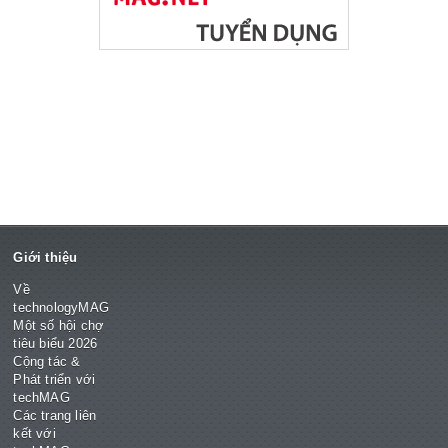
Giới thiệu
Về
technologyMAG
Một số hội chợ
tiêu biểu 2026
Cộng tác &
Phát triển với
techMAG
Các trang liên
kết với