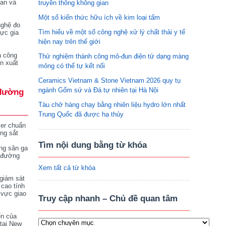
tan và
truyền thông không gian
Một số kiến thức hữu ích về kim loại tấm
nghệ đo
Tìm hiểu về một số công nghệ xử lý chất thải y tế
vực gia
hiện nay trên thế giới
a công
Thử nghiệm thành công mô-đun điện tử dạng màng
n xuất
mỏng có thể tự kết nối
Ceramics Vietnam & Stone Vietnam 2026 quy tụ
ngành Gốm sứ và Đá tự nhiên tại Hà Nội
đường
Tàu chở hàng chạy bằng nhiên liệu hydro lớn nhất
Trung Quốc đã được hạ thủy
ser chuẩn
ng sắt
Tìm nội dung bằng từ khóa
ng sân ga
 đường
Xem tất cả từ khóa
giám sát
 cao tính
 vực giao
Truy cập nhanh – Chủ đề quan tâm
ển của
tại New