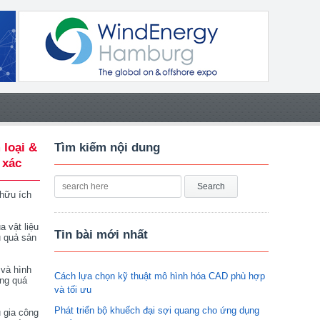
 loại &
Tìm kiếm nội dung
 xác
 hữu ích
a vật liệu
Tin bài mới nhất
u quả sản
 và hình
Cách lựa chọn kỹ thuật mô hình hóa CAD phù hợp
ong quá
và tối ưu
Phát triển bộ khuếch đại sợi quang cho ứng dụng
 gia công