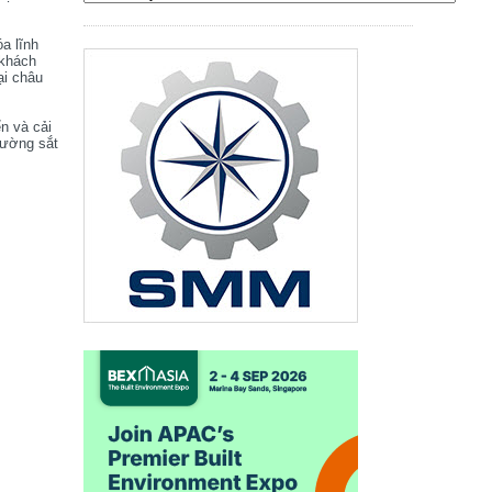
óa lĩnh
 khách
ại châu
ển và cải
đường sắt