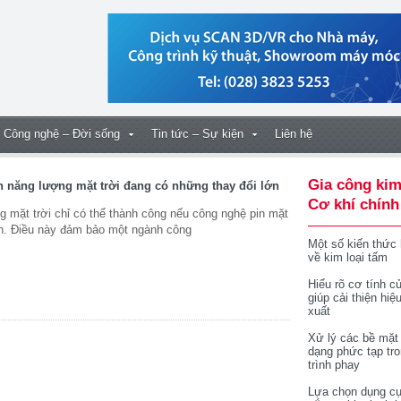
Công nghệ – Đời sống
Tin tức – Sự kiện
Liên hệ
Gia công kim
n năng lượng mặt trời đang có những thay đổi lớn
Cơ khí chính
mặt trời chỉ có thể thành công nếu công nghệ pin mặt
iến. Điều này đảm bảo một ngành công
Một số kiến thức
về kim loại tấm
Hiểu rõ cơ tính củ
giúp cải thiện hiệ
xuất
Xử lý các bề mặt
dạng phức tạp tr
trình phay
Lựa chọn dụng cụ