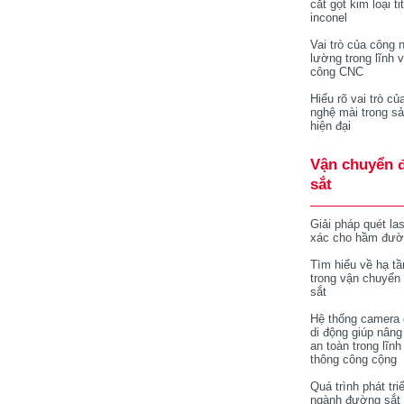
cắt gọt kim loại ti
inconel
Vai trò của công 
lường trong lĩnh 
công CNC
Hiểu rõ vai trò củ
nghệ mài trong sả
hiện đại
Vận chuyển 
sắt
Giải pháp quét la
xác cho hầm đườ
Tìm hiểu về hạ tầ
trong vận chuyển
sắt
Hệ thống camera 
di động giúp nâng
an toàn trong lĩnh
thông công cộng
Quá trình phát tri
ngành đường sắt 