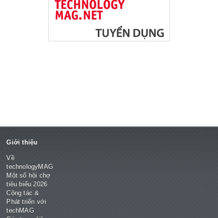
Giới thiệu
Về
technologyMAG
Một số hội chợ
tiêu biểu 2026
Cộng tác &
Phát triển với
techMAG