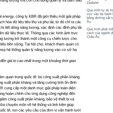
ệu năng lượng mà còn chủ động quản lý và đảm bảo
Zealand
Quá trình tự do h
vực vận tải hành
 energy, công ty KBR đã giới thiệu một giải pháp
bằng đường sắt t
hóa dữ liệu tiêu thụ và phụ tải, từ đó chỉ ra các
Âu
i tiết dòng năng lượng, xác định các đỉnh phụ tải
Quá trình phát tri
rên dữ liệu thực tế. Thông qua các hình ảnh trực
cách của ngành 
Châu Âu
ăng lượng trở thành một công cụ chiến lược cho
tiêu bền vững. Tại hội chợ, khách tham quan có
h hợp hệ thống quản lý năng lượng vào cơ sở hạ
đến giá trị cao nhất trong một khoảng thời gian
.
m quan trọng quốc tế: bù công suất phản kháng.
ng suất phản kháng và tăng cường tính ổn định
BR cung cấp một danh mục giải pháp toàn diện
áng hoàn chỉnh cho ứng dụng công nghiệp đến
 giảm công suất phản kháng, bảo vệ thiết bị và
giữa chuyên môn về hệ thống và linh kiện giúp
quốc tế, nơi các yêu cầu của đơn vị vận hành lưới