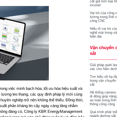
cắt gọt kim loại ti
inconel
Vai trò của công 
lường trong lĩnh 
công CNC
Hiểu rõ vai trò củ
nghệ mài trong sả
hiện đại
Vận chuyển 
sắt
Giải pháp quét la
xác cho hầm đườ
Tìm hiểu về hạ tầ
trong vận chuyển
sắt
rong việc minh bạch hóa, tối ưu hóa hiệu suất và
Hệ thống camera 
 lượng leo thang, các quy định pháp lý mới cùng
di động giúp nâng
chuyên nghiệp trở nên không thể thiếu. Đồng thời,
an toàn trong lĩnh
thông công cộng
 suất phản kháng tin cậy ngày càng tăng nhằm
nh không đáng có. Công ty KBR EnergyManagement
Quá trình phát tri
ngành đường sắt 