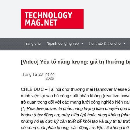
Trang chủ
Ngành công nghiệp
Hội thảo & Hội chợ
[Video] Yếu tố năng lượng: giá trị thường 
Tháng Tư 28
07:00
2026
CHLB ĐỨC – Tại hội chợ thương mại Hannover Messe 2026, công ty KBR EnergyManagement đã chứng
minh việc tại sao bù công suất phản kháng (reactive power
trò quan trọng đối với các mạng lưới công nghiệp hiện đại
(*) Reactive power: là phần năng lượng luân chuyển qua lạ
kháng (như động cơ, máy biến áp) hoặc dung kháng (như t
nhưng nó lại cực kỳ cần thiết để khởi tạo và duy trì từ tr
có công suất phản kháng, các động cơ điện sẽ không thể 