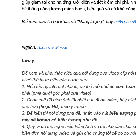
giúp giảm tải cho hạ tầng lưới điện và tiết kiệm chi phí.
hệ thống năng lượng minh bạch, hiệu quả và có khả năng 
Để xem các tin bài khác về “Năng lượng”, hãy
nhấn vào đ
Nguồn:
Hannover Messe
Lưu ý:
Để xem và khai thác hiệu quả nội dung của video clip nói
vị có thể thực hiện các bước sau:
1. Nếu tốc độ internet nhanh, có thể mở chế độ
xem toàn
phải (phía dưới góc phải của video)
2. Chọn chế độ hình ảnh tốt nhất của đoạn video, hãy cli
cao hơn (hoặc
HD
) theo ý muốn
3. Để hiển thị nội dung phụ đề, nhấn vào nút
biểu tượng 
này sẽ không có biểu tượng phụ đề.
4. Quý vị có thể nghe hiểu tiếng Anh và có nhu cầu chia 
biên dịch nội dung video và gửi cho chúng tôi để có cơ hội