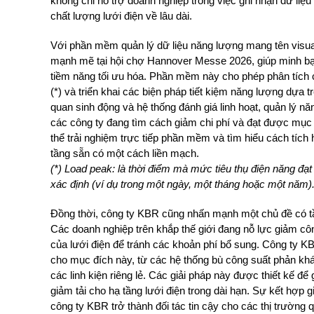
không chỉ hỗ trợ doanh nghiệp trong việc ghi nhận dữ li
chất lượng lưới điện về lâu dài.
Với phần mềm quản lý dữ liệu năng lượng mang tên visual
mạnh mẽ tại hội chợ Hannover Messe 2026, giúp minh bạch 
tiềm năng tối ưu hóa. Phần mềm này cho phép phân tích ch
(*) và triển khai các biện pháp tiết kiệm năng lượng dựa t
quan sinh động và hệ thống đánh giá linh hoạt, quản lý n
các công ty đang tìm cách giảm chi phí và đạt được mục 
thể trải nghiệm trực tiếp phần mềm và tìm hiểu cách tíc
tầng sẵn có một cách liền mạch.
(*) Load peak: là thời điểm mà mức tiêu thụ điện năng đạt 
xác định (ví dụ trong một ngày, một tháng hoặc một năm)
Đồng thời, công ty KBR cũng nhấn mạnh một chủ đề có tầ
Các doanh nghiệp trên khắp thế giới đang nỗ lực giảm cô
của lưới điện để tránh các khoản phí bổ sung. Công ty K
cho mục đích này, từ các hệ thống bù công suất phản kh
các linh kiện riêng lẻ. Các giải pháp này được thiết kế để
giảm tải cho hạ tầng lưới điện trong dài hạn. Sự kết hợp 
công ty KBR trở thành đối tác tin cậy cho các thị trường 