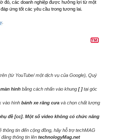
 Nhờ đó, các doanh nghiệp được hưởng lợi từ một
đáp ứng tốt các yêu cầu trong tương lai.
.
ây
 trên (từ YouTube/ một dịch vụ của Google), Quý
 màn hình
bằng cách nhấn vào khung
[ ]
tại góc
ck vào hình
bánh xe răng cưa
và chọn chất lượng
phụ đề [cc]. Một số video không có chức năng
sẻ thông tin đến cộng đồng, hãy hỗ trợ techMAG
 đăng thông tin lên
technologyMag.net