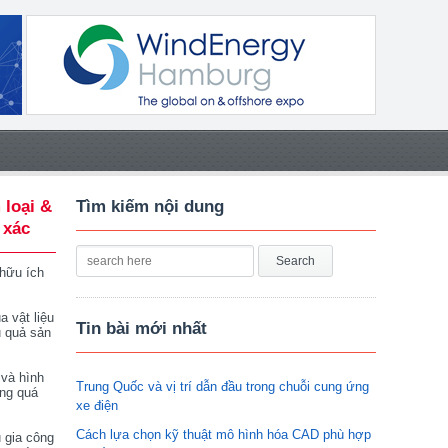
 loại &
Tìm kiếm nội dung
 xác
 hữu ích
a vật liệu
Tin bài mới nhất
u quả sản
 và hình
Trung Quốc và vị trí dẫn đầu trong chuỗi cung ứng
ong quá
xe điện
Cách lựa chọn kỹ thuật mô hình hóa CAD phù hợp
 gia công