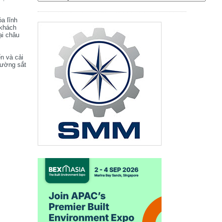
óa lĩnh
 khách
ại châu
ển và cải
đường sắt