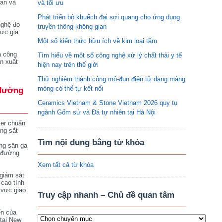
tan và
và tối ưu
Phát triển bộ khuếch đại sợi quang cho ứng dụng
nghệ đo
truyền thông không gian
vực gia
Một số kiến thức hữu ích về kim loại tấm
a công
Tìm hiểu về một số công nghệ xử lý chất thải y tế
n xuất
hiện nay trên thế giới
Thử nghiệm thành công mô-đun điện tử dạng màng
mỏng có thể tự kết nối
đường
Ceramics Vietnam & Stone Vietnam 2026 quy tụ
ngành Gốm sứ và Đá tự nhiên tại Hà Nội
ser chuẩn
ng sắt
Tìm nội dung bằng từ khóa
ng sân ga
 đường
Xem tất cả từ khóa
giám sát
 cao tính
 vực giao
Truy cập nhanh – Chủ đề quan tâm
ển của
tại New