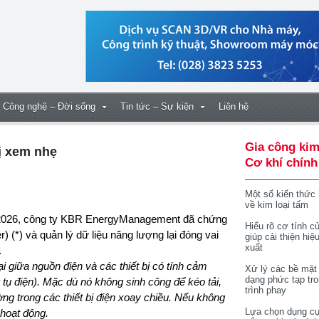
Công nghệ – Đời sống
Tin tức – Sự kiện
Liên hệ
Gia công kim
bị xem nhẹ
Cơ khí chính
Một số kiến thức
về kim loại tấm
Hiểu rõ cơ tính củ
) (*) và quản lý dữ liệu năng lượng lại đóng vai
giúp cải thiện hiệ
xuất
.
i giữa nguồn điện và các thiết bị có tính cảm
Xử lý các bề mặt
dạng phức tạp tr
ụ điện). Mặc dù nó không sinh công để kéo tải,
trình phay
ường trong các thiết bị điện xoay chiều. Nếu không
Lựa chọn dụng cụ
hoạt động.