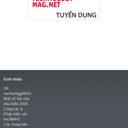
Giới thiệu
Về
technologyMAG
Một số hội chợ
tiêu biểu 2026
Cộng tác &
Phát triển với
techMAG
Các trang liên