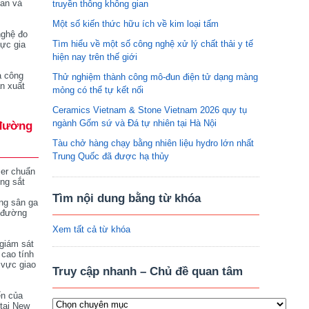
tan và
truyền thông không gian
Một số kiến thức hữu ích về kim loại tấm
nghệ đo
Tìm hiểu về một số công nghệ xử lý chất thải y tế
vực gia
hiện nay trên thế giới
a công
Thử nghiệm thành công mô-đun điện tử dạng màng
n xuất
mỏng có thể tự kết nối
Ceramics Vietnam & Stone Vietnam 2026 quy tụ
ngành Gốm sứ và Đá tự nhiên tại Hà Nội
đường
Tàu chở hàng chạy bằng nhiên liệu hydro lớn nhất
Trung Quốc đã được hạ thủy
ser chuẩn
ng sắt
Tìm nội dung bằng từ khóa
ng sân ga
 đường
Xem tất cả từ khóa
giám sát
 cao tính
 vực giao
Truy cập nhanh – Chủ đề quan tâm
ển của
tại New