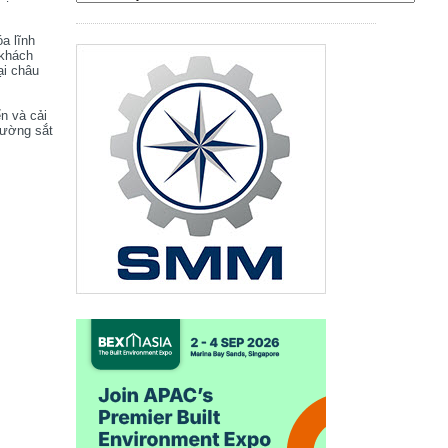
óa lĩnh
 khách
ại châu
ển và cải
đường sắt