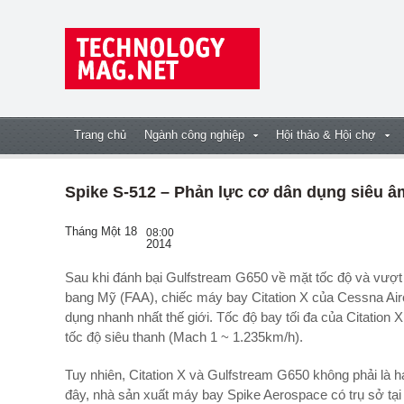
Trang chủ
Ngành công nghiệp
Hội thảo & Hội chợ
Spike S-512 – Phản lực cơ dân dụng siêu âm 
Tháng Một 18
08:00
2014
Sau khi đánh bại Gulfstream G650 về mặt tốc độ và vượt qua các bài kiểm tra của cục hàng không liên
bang Mỹ (FAA),
chiếc máy bay Citation X của Cessna Air
dụng nhanh nhất thế giới. Tốc độ bay tối đa của Citatio
tốc độ siêu thanh (Mach 1 ~ 1.235km/h).
Tuy nhiên, Citation X và Gulfstream G650 không phải là h
đây, nhà sản xuất máy bay Spike Aerospace có trụ sở tạ