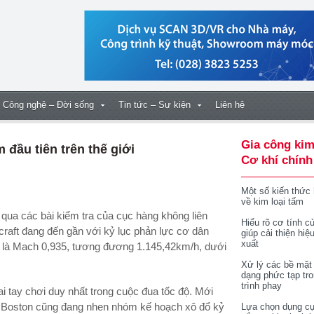
Công nghệ – Đời sống
Tin tức – Sự kiện
Liên hệ
Gia công kim
đầu tiên trên thế giới
Cơ khí chính
Một số kiến thức
về kim loại tấm
Hiểu rõ cơ tính củ
craft đang đến gần với kỷ lục phản lực cơ dân
giúp cải thiện hiệ
xuất
n X là Mach 0,935, tương đương 1.145,42km/h, dưới
Xử lý các bề mặt
dạng phức tạp tr
trình phay
ai tay chơi duy nhất trong cuộc đua tốc độ. Mới
i Boston cũng đang nhen nhóm kế hoạch xô đổ kỷ
Lựa chọn dụng cụ