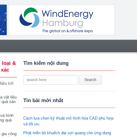
 loại &
Tìm kiếm nội dung
 xác
 hữu ích
a vật liệu
Tin bài mới nhất
u quả sản
 và hình
Cách lựa chọn kỹ thuật mô hình hóa CAD phù hợp
ong quá
và tối ưu
Phát triển bộ khuếch đại sợi quang cho ứng dụng
 gia công