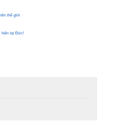
rên thế giới
 hiện tại Đức!