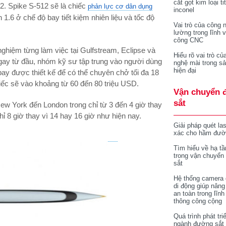
cắt gọt kim loại ti
. Spike S-512 sẽ là chiếc
phản lực cơ dân dụng
inconel
 1.6 ở chế độ bay tiết kiệm nhiên liệu và tốc độ
Vai trò của công 
lường trong lĩnh 
công CNC
ghiệm từng làm việc tại Gulfstream, Eclipse và
Hiểu rõ vai trò củ
Ngay từ đầu, nhóm kỹ sư tập trung vào người dùng
nghệ mài trong sả
hiện đại
bay được thiết kế để có thể chuyên chở tối đa 18
iếc sẽ vào khoảng từ 60 đến 80 triệu USD.
Vận chuyển 
sắt
ew York đến London trong chỉ từ 3 đến 4 giờ thay
ỉ 8 giờ thay vì 14 hay 16 giờ như hiện nay.
Giải pháp quét la
xác cho hầm đườ
Tìm hiểu về hạ tầ
trong vận chuyển
sắt
Hệ thống camera 
di động giúp nâng
an toàn trong lĩnh
thông công cộng
Quá trình phát tri
ngành đường sắt 