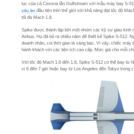
lục của cả Cessna lẫn Gulfstream với mẫu máy bay S-512
đầu tiên trên thế giới với khả năng đạt tốc độ Mach
siêu âm
tối đa Mach 1.8.
Spike được thành lập bởi một nhóm các kỹ sư giàu kinh n
Airbus. Họ đã bỏ ra nhiều năm để thiết kế Spike S-512. 
doanh nhân, coi thời gian là vàng bạc. Vì vậy, chiếc máy 
hành khách với các tiện ích cao cấp. Mức giá cho mỗi ch
Với tốc độ Mach 1.6 đến 1.8, Spike S-512 có thể bay từ N
vì 6 đến 7 giờ hoặc bay từ Los Angeles đến Tokyo trong ch