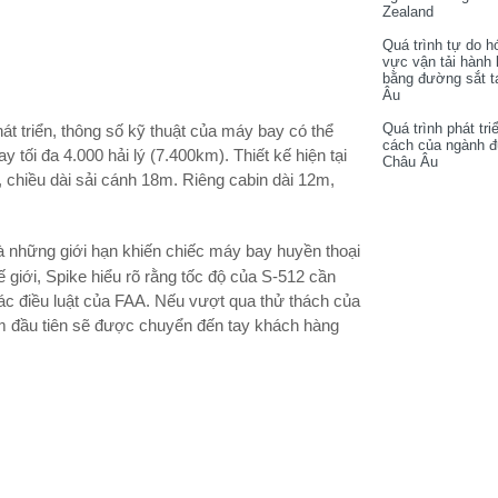
Zealand
Quá trình tự do h
vực vận tải hành
bằng đường sắt t
Âu
Quá trình phát tri
át triển, thông số kỹ thuật của máy bay có thể
cách của ngành 
 tối đa 4.000 hải lý (7.400km). Thiết kế hiện tại
Châu Âu
 chiều dài sải cánh 18m. Riêng cabin dài 12m,
à những giới hạn khiến chiếc máy bay huyền thoại
giới, Spike hiểu rõ rằng tốc độ của S-512 cần
 điều luật của FAA. Nếu vượt qua thử thách của
ẩm đầu tiên sẽ được chuyển đến tay khách hàng