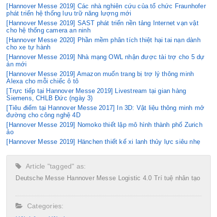
[Hannover Messe 2019] Các nhà nghiên cứu của tổ chức Fraunhofer
phát triển hệ thống lưu trữ năng lượng mới
[Hannover Messe 2019] SAST phát triển nền tảng Internet vạn vật
cho hệ thống camera an ninh
[Hannover Messe 2020] Phần mềm phân tích thiệt hại tai nạn dành
cho xe tự hành
[Hannover Messe 2019] Nhà mạng OWL nhận được tài trợ cho 5 dự
án mới
[Hannover Messe 2019] Amazon muốn trang bị trợ lý thông minh
Alexa cho mỗi chiếc ô tô
[Trực tiếp tại Hannover Messe 2019] Livestream tại gian hàng
Siemens, CHLB Đức (ngày 3)
[Tiêu điểm tại Hannover Messe 2017] In 3D: Vật liệu thông minh mở
đường cho công nghệ 4D
[Hannover Messe 2019] Nomoko thiết lập mô hình thành phố Zurich
ảo
[Hannover Messe 2019] Hänchen thiết kế xi lanh thủy lực siêu nhẹ
Article "tagged" as:
Deutsche Messe
Hannover Messe
Logistic 4.0
Trí tuệ nhân tạo
Categories: