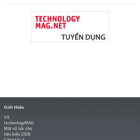
Giới thiệu
Về
technologyMAG
Một số hội chợ
tiêu biểu 2026
Cộng tác &