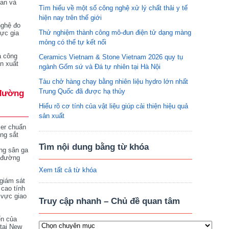
tan và
Tìm hiểu về một số công nghệ xử lý chất thải y tế
hiện nay trên thế giới
nghệ đo
Thử nghiệm thành công mô-đun điện tử dạng màng
vực gia
mỏng có thể tự kết nối
a công
Ceramics Vietnam & Stone Vietnam 2026 quy tụ
n xuất
ngành Gốm sứ và Đá tự nhiên tại Hà Nội
Tàu chở hàng chạy bằng nhiên liệu hydro lớn nhất
Trung Quốc đã được hạ thủy
đường
Hiểu rõ cơ tính của vật liệu giúp cải thiện hiệu quả
sản xuất
ser chuẩn
ng sắt
Tìm nội dung bằng từ khóa
ng sân ga
 đường
Xem tất cả từ khóa
giám sát
 cao tính
 vực giao
Truy cập nhanh – Chủ đề quan tâm
ển của
tại New