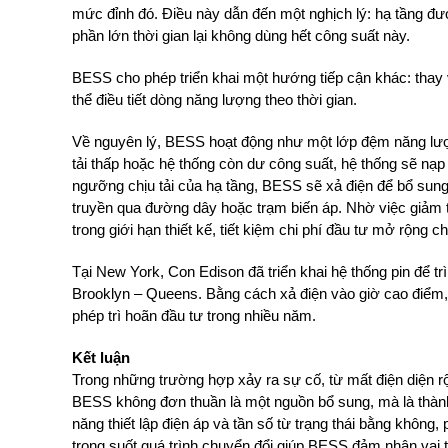
mức đỉnh đó. Điều này dẫn đến một nghịch lý: hạ tầng đư
phần lớn thời gian lại không dùng hết công suất này.
BESS cho phép triển khai một hướng tiếp cận khác: thay v
thể điều tiết dòng năng lượng theo thời gian.
Về nguyên lý, BESS hoạt động như một lớp đệm năng lượn
tải thấp hoặc hệ thống còn dư công suất, hệ thống sẽ nạp 
ngưỡng chịu tải của hạ tầng, BESS sẽ xả điện để bổ sung
truyền qua đường dây hoặc trạm biến áp. Nhờ việc giảm tả
trong giới hạn thiết kế, tiết kiệm chi phí đầu tư mở rộng 
Tại New York, Con Edison đã triển khai hệ thống pin để tr
Brooklyn – Queens. Bằng cách xả điện vào giờ cao điểm, 
phép trì hoãn đầu tư trong nhiều năm.
Kết luận
Trong những trường hợp xảy ra sự cố, từ mất điện diện rộ
BESS không đơn thuần là một nguồn bổ sung, mà là thành
năng thiết lập điện áp và tần số từ trạng thái bằng không,
trong suốt quá trình chuyển đổi giúp BESS đảm nhận vai 