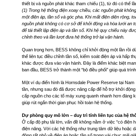
thiết bị và nguồn phát khác tham chiếu (1), từ đó có thể l
(1) Trong hệ thống điện xoay chiều, các nguồn phát khôn
một điện áp, tần số và góc pha. Khi mất điện diện rộng, t
nguồn phát không có cơ sở để khởi động và hòa lưới an t
để tái thiết lập điện áp và tần số. Khi hệ quy chiếu này đ
chỉnh theo và lần lượt đưa hệ thống trở lại vận hành.
Quan trọng hơn, BESS không chỉ khởi động một lần rồi dừn
thể liên tục điều chỉnh tần số, kiểm soát điện áp và hấp 
khác được đưa vào vận hành. Đây là điểm khác biệt mang 
ban đầu, BESS trở thành một “bộ điều phối” giúp quá trình
Một ví dụ điển hình là Hornsdale Power Reserve tại Nam 
tần, nhưng sau đó đã được nâng cấp để hỗ trợ khởi động l
cấp nguồn cho các tổ máy xung quanh nhanh hơn đáng kể
giúp rút ngắn thời gian phục hồi toàn hệ thống.
Dự phòng quy mô lớn – duy trì tính liên tục của hệ th
Ở cấp độ phụ tải lớn, vấn đề không nằm ở việc “có điện ha
điện năng. Với các hệ thống như trung tâm dữ liệu hoặc d
động rất nhỏ về điện áp hoặc tần số trong vài chục mili giây