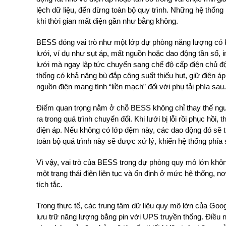
lệch dữ liệu, đến dừng toàn bộ quy trình. Những hệ thống
khi thời gian mất điện gần như bằng không.
BESS đóng vai trò như một lớp dự phòng năng lượng có k
lưới, ví dụ như sụt áp, mất nguồn hoặc dao động tần số, 
lưới mà ngay lập tức chuyển sang chế độ cấp điện chủ động
thống có khả năng bù đắp công suất thiếu hụt, giữ điện áp
nguồn điện mang tính “liền mạch” đối với phụ tải phía sau.
Điểm quan trọng nằm ở chỗ BESS không chỉ thay thế ngu
ra trong quá trình chuyển đổi. Khi lưới bị lỗi rồi phục hồi
điện áp. Nếu không có lớp đệm này, các dao động đó sẽ t
toàn bộ quá trình này sẽ được xử lý, khiến hệ thống phía
Vì vậy, vai trò của BESS trong dự phòng quy mô lớn khôn
một trạng thái điện liên tục và ổn định ở mức hệ thống, n
tích tắc.
Trong thực tế, các trung tâm dữ liệu quy mô lớn của Goo
lưu trữ năng lượng bằng pin với UPS truyền thống. Điều