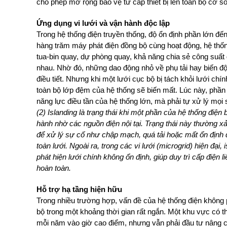
cho phép mở rộng bảo vệ từ cấp thiết bị lên toàn bộ cơ sở
Ứng dụng vi lưới và vận hành độc lập
Trong hệ thống điện truyền thống, độ ổn định phần lớn đến
hàng trăm máy phát điện đồng bộ cùng hoạt động, hệ thố
tua-bin quay, dự phòng quay, khả năng chia sẻ công suất
nhau. Nhờ đó, những dao động nhỏ về phụ tải hay biến đ
điều tiết. Nhưng khi một lưới cục bộ bị tách khỏi lưới ch
toàn bộ lớp đệm của hệ thống sẽ biến mất. Lúc này, phần 
năng lực điều tần của hệ thống lớn, mà phải tự xử lý mọi 
(2) Islanding là trạng thái khi một phần của hệ thống điện 
hành nhờ các nguồn điện nội tại. Trạng thái này thường x
để xử lý sự cố như chập mạch, quá tải hoặc mất ổn định 
toàn lưới. Ngoài ra, trong các vi lưới (microgrid) hiện đại
phát hiện lưới chính không ổn định, giúp duy trì cấp điện l
hoàn toàn.
Hỗ trợ hạ tầng hiện hữu
Trong nhiều trường hợp, vấn đề của hệ thống điện không ph
bộ trong một khoảng thời gian rất ngắn. Một khu vực có thể 
mỗi năm vào giờ cao điểm, nhưng vẫn phải đầu tư nâng 