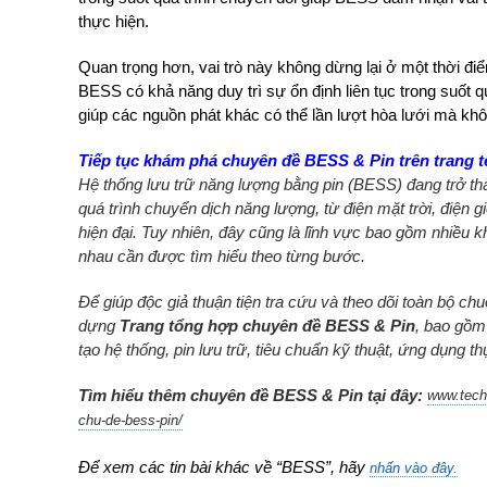
thực hiện.
Quan trọng hơn, vai trò này không dừng lại ở một thời đi
BESS có khả năng duy trì sự ổn định liên tục trong suốt q
giúp các nguồn phát khác có thể lần lượt hòa lưới mà khô
Tiếp tục khám phá chuyên đề BESS & Pin trên trang
Hệ thống lưu trữ năng lượng bằng pin (BESS) đang trở th
quá trình chuyển dịch năng lượng, từ điện mặt trời, điện 
hiện đại. Tuy nhiên, đây cũng là lĩnh vực bao gồm nhiều k
nhau cần được tìm hiểu theo từng bước.
Để giúp độc giả thuận tiện tra cứu và theo dõi toàn bộ c
dựng
Trang tổng hợp chuyên đề BESS & Pin
, bao gồm
tạo hệ thống, pin lưu trữ, tiêu chuẩn kỹ thuật, ứng dụng 
Tìm hiểu thêm chuyên đề BESS & Pin tại đây:
www.techn
chu-de-bess-pin/
Để xem các tin bài khác về “BESS”, hãy
nhấn vào đây.