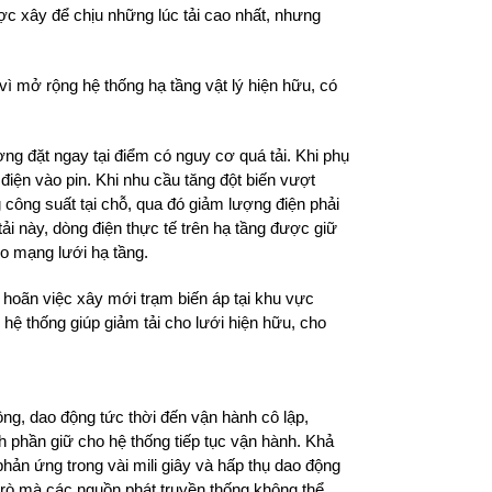
ợc xây để chịu những lúc tải cao nhất, nhưng
ì mở rộng hệ thống hạ tầng vật lý hiện hữu, có
g đặt ngay tại điểm có nguy cơ quá tải. Khi phụ
điện vào pin. Khi nhu cầu tăng đột biến vượt
 công suất tại chỗ, qua đó giảm lượng điện phải
i này, dòng điện thực tế trên hạ tầng được giữ
cho mạng lưới hạ tầng.
ì hoãn việc xây mới trạm biến áp tại khu vực
hệ thống giúp giảm tải cho lưới hiện hữu, cho
ng, dao động tức thời đến vận hành cô lập,
 phần giữ cho hệ thống tiếp tục vận hành. Khả
 phản ứng trong vài mili giây và hấp thụ dao động
trò mà các nguồn phát truyền thống không thể