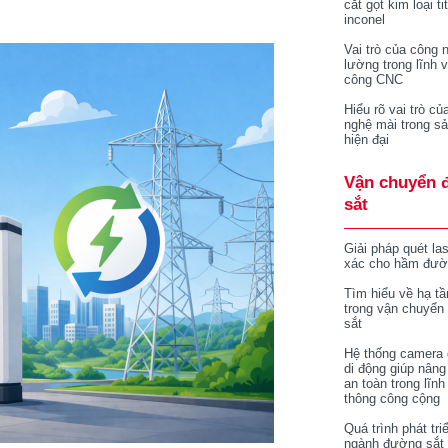
cắt gọt kim loại ti
inconel
Vai trò của công 
lường trong lĩnh 
công CNC
Hiểu rõ vai trò củ
nghệ mài trong sả
hiện đại
Vận chuyển 
sắt
Giải pháp quét la
xác cho hầm đườ
Tìm hiểu về hạ tầ
trong vận chuyển
sắt
Hệ thống camera 
di động giúp nâng
an toàn trong lĩnh
thông công cộng
Quá trình phát tri
ngành đường sắt 