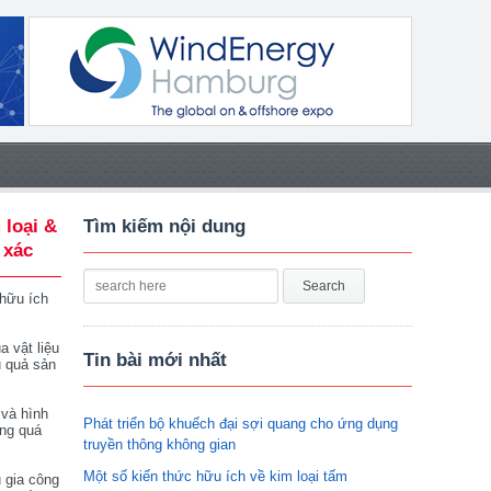
 loại &
Tìm kiếm nội dung
 xác
 hữu ích
a vật liệu
Tin bài mới nhất
u quả sản
 và hình
Phát triển bộ khuếch đại sợi quang cho ứng dụng
ong quá
truyền thông không gian
Một số kiến thức hữu ích về kim loại tấm
 gia công