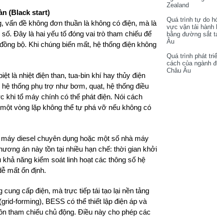
Zealand
n (Black start)
Quá trình tự do h
ng, vấn đề không đơn thuần là không có điện, mà là
vực vận tải hành
số. Đây là hai yếu tố đóng vai trò tham chiếu để
bằng đường sắt t
Âu
 đồng bộ. Khi chúng biến mất, hệ thống điện không
Quá trình phát tri
cách của ngành 
Châu Âu
ệt là nhiệt điện than, tua-bin khí hay thủy điện
hệ thống phụ trợ như bơm, quạt, hệ thống điều
c khi tổ máy chính có thể phát điện. Nói cách
ến một vòng lặp không thể tự phá vỡ nếu không có
ổ máy diesel chuyên dụng hoặc một số nhà máy
hương án này tồn tại nhiều hạn chế: thời gian khởi
u khả năng kiểm soát linh hoạt các thông số hệ
dễ mất ổn định.
ung cấp điện, mà trực tiếp tái tạo lại nền tảng
grid-forming), BESS có thể thiết lập điện áp và
guồn tham chiếu chủ động. Điều này cho phép các