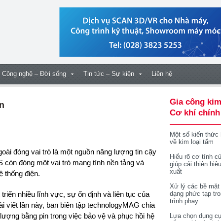
Công nghệ – Đời sống
Tin tức – Sự kiện
Liên hệ
Gia công kim
n
Cơ khí chính
Một số kiến thức
về kim loại tấm
Hiểu rõ cơ tính củ
SS còn đóng một vai trò mang tính nền tảng và
giúp cải thiện hiệ
xuất
ệ thống điện.
Xử lý các bề mặt
riển nhiều lĩnh vực, sự ổn định và liên tục của
dạng phức tạp tr
trình phay
bài viết lần này, ban biên tập technologyMAG chia
 lượng bằng pin trong việc bảo vệ và phục hồi hệ
Lựa chọn dụng cụ