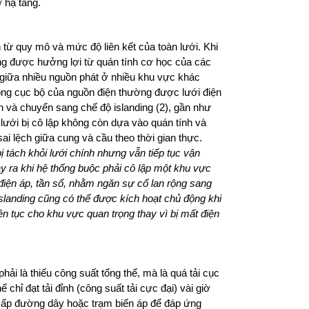
 hạ tầng.
 từ quy mô và mức độ liên kết của toàn lưới. Khi
ng được hưởng lợi từ quán tính cơ học của các
 giữa nhiều nguồn phát ở nhiều khu vực khác
ộng cục bộ của nguồn điện thường được lưới điện
ính và chuyển sang chế độ islanding (2), gần như
lưới bị cô lập không còn dựa vào quán tính và
sai lệch giữa cung và cầu theo thời gian thực.
bị tách khỏi lưới chính nhưng vẫn tiếp tục vận
ảy ra khi hệ thống buộc phải cô lập một khu vực
điện áp, tần số, nhằm ngăn sự cố lan rộng sang
, islanding cũng có thể được kích hoạt chủ động khi
iên tục cho khu vực quan trọng thay vì bị mất điện
ải là thiếu công suất tổng thể, mà là quá tải cục
chỉ đạt tải đỉnh (công suất tải cực đại) vài giờ
cấp đường dây hoặc trạm biến áp để đáp ứng