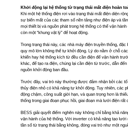
Khởi động lại hệ thống từ trạng thái mất điện hoàn toà
Khi một hệ thống điện rơi vào trạng thái mất điện diện rộ
sự biến mất của các tham số nền tảng như điện áp và tần 
mọi thiết bị và nguồn phát trong hệ thống có thể vận hành
còn một “khung vật lý” để hoạt động.
Trong trạng thái này, các nhà máy điện truyền thống, đặc bi
quy mô lớn không thể tự khởi động. Lý do nằm ở chỗ các 
khiển hay hệ thống kích từ đều cần điện để vận hành trướ
khác, để tạo ra điện, chúng lại cần điện từ trước, dẫn đ
nguồn khởi động ban đầu.
Trước đây, vai trò này thường được đảm nhận bởi các t
thủy điện nhỏ có khả năng tự khởi động. Tuy nhiên, các p
động chậm, công suất giới hạn, và quan trọng hơn là thiế
thống trong giai đoạn phục hồi, giai đoạn mà lưới điện rất 
BESS giải quyết điểm nghẽn này không chỉ bằng khả năng c
vận hành của hệ thống. Với inverter có khả năng tạo lưới (
tần số từ trạng thái bằng không, đóng vai trò như một n