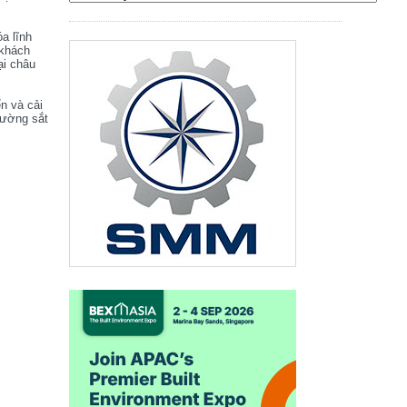
óa lĩnh
 khách
ại châu
ển và cải
đường sắt