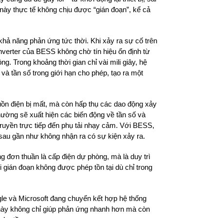
 này thực tế không chịu được “gián đoạn”, kể cả
hả năng phản ứng tức thời. Khi xảy ra sự cố trên
inverter của BESS không chờ tín hiệu ổn định từ
. Trong khoảng thời gian chỉ vài mili giây, hệ
 và tần số trong giới hạn cho phép, tạo ra một
ồn điện bị mất, mà còn hấp thụ các dao động xảy
, thường sẽ xuất hiện các biến động về tần số và
ruyền trực tiếp đến phụ tải nhạy cảm. Với BESS,
 sau gần như không nhận ra có sự kiện xảy ra.
g đơn thuần là cấp điện dự phòng, mà là duy trì
ơi gián đoạn không được phép tồn tại dù chỉ trong
gle và Microsoft đang chuyển kết hợp hệ thống
 này không chỉ giúp phản ứng nhanh hơn mà còn