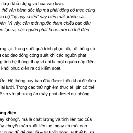
ần lượt khởi động và hòa vào lưới.
g thể vận hành độc lập mà phải đồng bộ theo cùng
oàn bộ “hệ quy chiếu” này biến mất, khiến các
oàn. Vì vậy, cần một nguồn tham chiếu ban đầu
ược tạo ra, các nguồn phát khác mới có thể điều
g lại. Trong suốt quá trình phục hồi, hệ thống có
thụ các dao động công suất khi các nguồn phát
tính hệ thống: thay vì chỉ là một nguồn cấp điện
 khôi phục diễn ra có kiểm soát.
Úc. Hệ thống này ban đầu được triển khai để điều
ại lưới. Trong các thử nghiệm thực tế, pin có thể
 so với phương án máy phát diesel dự phòng,
ống điện
y không”, mà là chất lượng và tính liên tục của
ây chuyền sản xuất liên tục, ngay cả một dao
 cũng đủ để gây lỗi – từ khởi động lại thiết bị, sai