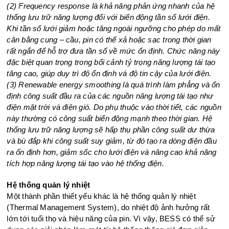
(2) Frequency response là khả năng phản ứng nhanh của hệ
thống lưu trữ năng lượng đối với biến động tần số lưới điện.
Khi tần số lưới giảm hoặc tăng ngoài ngưỡng cho phép do mất
cân bằng cung – cầu, pin có thể xả hoặc sạc trong thời gian
rất ngắn để hỗ trợ đưa tần số về mức ổn định. Chức năng này
đặc biệt quan trọng trong bối cảnh tỷ trọng năng lượng tái tạo
tăng cao, giúp duy trì độ ổn định và độ tin cậy của lưới điện.
(3) Renewable energy smoothing là quá trình làm phẳng và ổn
định công suất đầu ra của các nguồn năng lượng tái tạo như
điện mặt trời và điện gió. Do phụ thuộc vào thời tiết, các nguồn
này thường có công suất biến động mạnh theo thời gian. Hệ
thống lưu trữ năng lượng sẽ hấp thụ phần công suất dư thừa
và bù đắp khi công suất suy giảm, từ đó tạo ra dòng điện đầu
ra ổn định hơn, giảm sốc cho lưới điện và nâng cao khả năng
tích hợp năng lượng tái tạo vào hệ thống điện.
Hệ thống quản lý nhiệt
Một thành phần thiết yếu khác là hệ thống quản lý nhiệt
(Thermal Management System), do nhiệt độ ảnh hưởng rất
lớn tới tuổi thọ và hiệu năng của pin. Vì vậy, BESS có thể sử