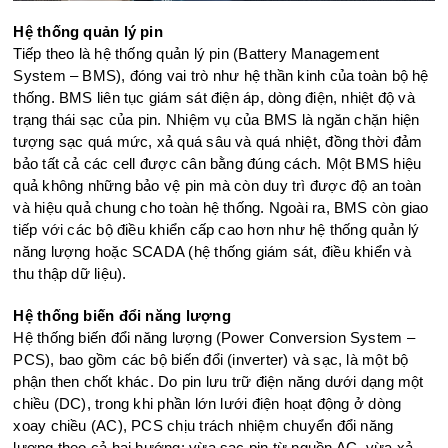
Hệ thống quản lý pin
Tiếp theo là hệ thống quản lý pin (Battery Management
System – BMS), đóng vai trò như hệ thần kinh của toàn bộ hệ
thống. BMS liên tục giám sát điện áp, dòng điện, nhiệt độ và
trạng thái sạc của pin. Nhiệm vụ của BMS là ngăn chặn hiện
tượng sạc quá mức, xả quá sâu và quá nhiệt, đồng thời đảm
bảo tất cả các cell được cân bằng đúng cách. Một BMS hiệu
quả không những bảo vệ pin mà còn duy trì được độ an toàn
và hiệu quả chung cho toàn hệ thống. Ngoài ra, BMS còn giao
tiếp với các bộ điều khiển cấp cao hơn như hệ thống quản lý
năng lượng hoặc SCADA (hệ thống giám sát, điều khiển và
thu thập dữ liệu).
Hệ thống biến đổi năng lượng
Hệ thống biến đổi năng lượng (Power Conversion System –
PCS), bao gồm các bộ biến đổi (inverter) và sạc, là một bộ
phận then chốt khác. Do pin lưu trữ điện năng dưới dạng một
chiều (DC), trong khi phần lớn lưới điện hoạt động ở dòng
xoay chiều (AC), PCS chịu trách nhiệm chuyển đổi năng
lượng theo cả hai hướng: vừa sạc pin từ nguồn AC, vừa xả