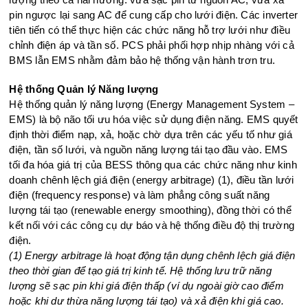
pin ngược lại sang AC để cung cấp cho lưới điện. Các inverter
tiên tiến có thể thực hiện các chức năng hỗ trợ lưới như điều
chỉnh điện áp và tần số. PCS phải phối hợp nhịp nhàng với cả
BMS lẫn EMS nhằm đảm bảo hệ thống vận hành trơn tru.
Hệ thống Quản lý Năng lượng
Hệ thống quản lý năng lượng (Energy Management System –
EMS) là bộ não tối ưu hóa việc sử dụng điện năng. EMS quyết
định thời điểm nạp, xả, hoặc chờ dựa trên các yếu tố như giá
điện, tần số lưới, và nguồn năng lượng tái tạo đầu vào. EMS
tối đa hóa giá trị của BESS thông qua các chức năng như kinh
doanh chênh lệch giá điện (energy arbitrage) (1), điều tần lưới
điện (frequency response) và làm phẳng công suất năng
lượng tái tạo (renewable energy smoothing), đồng thời có thể
kết nối với các công cụ dự báo và hệ thống điều độ thị trường
điện.
(1) Energy arbitrage là hoạt động tận dụng chênh lệch giá điện
theo thời gian để tạo giá trị kinh tế. Hệ thống lưu trữ năng
lượng sẽ sạc pin khi giá điện thấp (ví dụ ngoài giờ cao điểm
hoặc khi dư thừa năng lượng tái tạo) và xả điện khi giá cao.