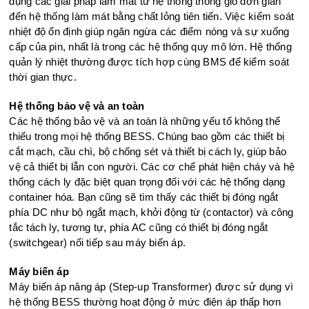
dụng các giải pháp làm mát từ hệ thống thông gió đơn giản
đến hệ thống làm mát bằng chất lỏng tiên tiến. Việc kiểm soát
nhiệt độ ổn định giúp ngăn ngừa các điểm nóng và sự xuống
cấp của pin, nhất là trong các hệ thống quy mô lớn. Hệ thống
quản lý nhiệt thường được tích hợp cùng BMS để kiểm soát
thời gian thực.
Hệ thống bảo vệ và an toàn
Các hệ thống bảo vệ và an toàn là những yếu tố không thể
thiếu trong mọi hệ thống BESS. Chúng bao gồm các thiết bị
cắt mạch, cầu chì, bộ chống sét và thiết bị cách ly, giúp bảo
vệ cả thiết bị lẫn con người. Các cơ chế phát hiện cháy và hệ
thống cách ly đặc biệt quan trọng đối với các hệ thống dạng
container hóa. Bạn cũng sẽ tìm thấy các thiết bị đóng ngắt
phía DC như bộ ngắt mạch, khởi động từ (contactor) và công
tắc tách ly, tương tự, phía AC cũng có thiết bị đóng ngắt
(switchgear) nối tiếp sau máy biến áp.
Máy biến áp
Máy biến áp nâng áp (Step-up Transformer) được sử dụng vì
hệ thống BESS thường hoạt động ở mức điện áp thấp hơn