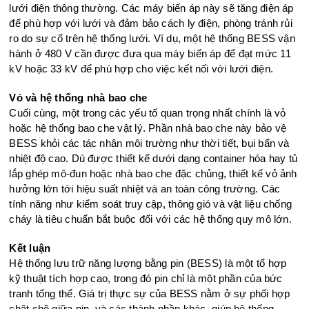
lưới điện thông thường. Các máy biến áp này sẽ tăng điện áp
để phù hợp với lưới và đảm bảo cách ly điện, phòng tránh rủi
ro do sự cố trên hệ thống lưới. Ví dụ, một hệ thống BESS vận
hành ở 480 V cần được đưa qua máy biến áp để đạt mức 11
kV hoặc 33 kV để phù hợp cho việc kết nối với lưới điện.
Vỏ và hệ thống nhà bao che
Cuối cùng, một trong các yếu tố quan trọng nhất chính là vỏ
hoặc hệ thống bao che vật lý. Phần nhà bao che này bảo vệ
BESS khỏi các tác nhân môi trường như thời tiết, bụi bẩn và
nhiệt độ cao. Dù được thiết kế dưới dạng container hóa hay tủ
lắp ghép mô-đun hoặc nhà bao che đặc chủng, thiết kế vỏ ảnh
hưởng lớn tới hiệu suất nhiệt và an toàn công trường. Các
tính năng như kiểm soát truy cập, thông gió và vật liệu chống
cháy là tiêu chuẩn bắt buộc đối với các hệ thống quy mô lớn.
Kết luận
Hệ thống lưu trữ năng lượng bằng pin (BESS) là một tổ hợp
kỹ thuật tích hợp cao, trong đó pin chỉ là một phần của bức
tranh tổng thể. Giá trị thực sự của BESS nằm ở sự phối hợp
chặt chẽ giữa pin, và các thành phần khác, giúp hệ thống