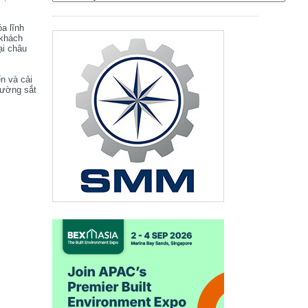
óa lĩnh
 khách
ại châu
ển và cải
đường sắt