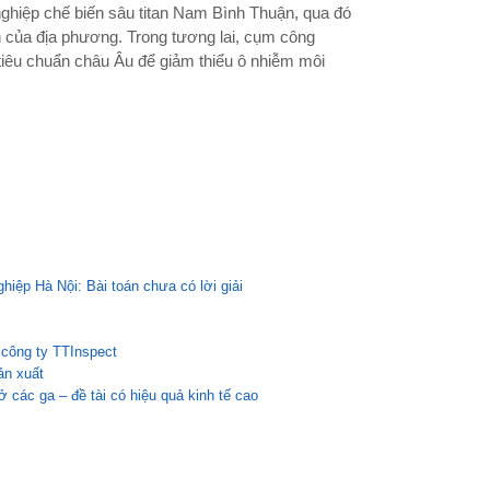
nghiệp chế biến sâu titan Nam Bình Thuận, qua đó
n của địa phương. Trong tương lai, cụm công
 tiêu chuẩn châu Âu để giảm thiểu ô nhiễm môi
hiệp Hà Nội: Bài toán chưa có lời giải
 công ty TTInspect
ản xuất
ở các ga – đề tài có hiệu quả kinh tế cao