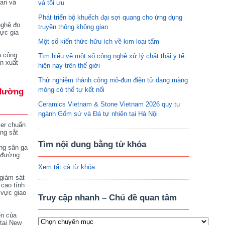
tan và
và tối ưu
Phát triển bộ khuếch đại sợi quang cho ứng dụng
nghệ đo
truyền thông không gian
vực gia
Một số kiến thức hữu ích về kim loại tấm
a công
Tìm hiểu về một số công nghệ xử lý chất thải y tế
n xuất
hiện nay trên thế giới
Thử nghiệm thành công mô-đun điện tử dạng màng
mỏng có thể tự kết nối
đường
Ceramics Vietnam & Stone Vietnam 2026 quy tụ
ngành Gốm sứ và Đá tự nhiên tại Hà Nội
ser chuẩn
ng sắt
Tìm nội dung bằng từ khóa
ng sân ga
 đường
Xem tất cả từ khóa
giám sát
 cao tính
 vực giao
Truy cập nhanh – Chủ đề quan tâm
ển của
tại New