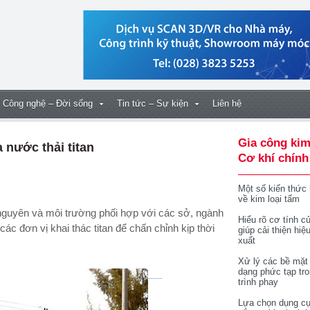
Công nghệ – Đời sống
Tin tức – Sự kiện
Liên hệ
Gia công kim
 nước thải titan
Cơ khí chính
Một số kiến thức
về kim loại tấm
 nguyên và môi trường phối hợp với các sở,
ngành
Hiểu rõ cơ tính củ
c đơn vị khai thác titan để chấn chỉnh kịp thời
giúp cải thiện hiệ
xuất
Xử lý các bề mặt
dạng phức tạp tr
trình phay
Lựa chọn dụng cụ