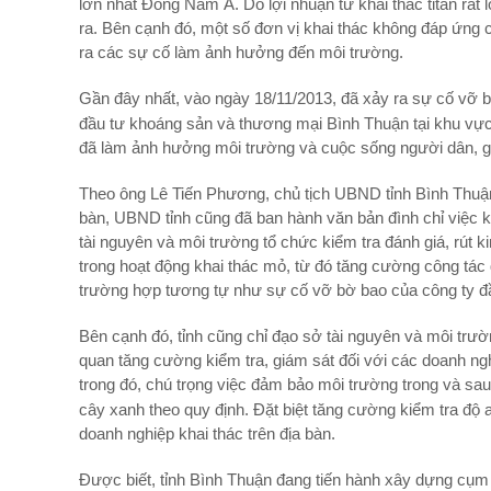
lớn nhất Đông Nam Á. Do lợi nhuận từ khai thác titan rất lớ
ra. Bên cạnh đó, một số đơn vị khai thác không đáp ứng 
ra các sự cố làm ảnh hưởng đến môi trường.
Gần đây nhất, vào ngày 18/11/2013, đã xảy ra sự cố vỡ
đầu tư khoáng sản và thương mại Bình Thuận tại khu v
đã làm ảnh hưởng môi trường và cuộc sống người dân, gây
Theo ông Lê Tiến Phương, chủ tịch UBND tỉnh Bình Thuận, đ
bàn, UBND tỉnh cũng đã ban hành văn bản đình chỉ việc k
tài nguyên và môi trường tổ chức kiểm tra đánh giá, rút 
trong hoạt động khai thác mỏ, từ đó tăng cường công tác 
trường hợp tương tự như sự cố vỡ bờ bao của công ty đ
Bên cạnh đó, tỉnh cũng chỉ đạo sở tài nguyên và môi trườ
quan tăng cường kiểm tra, giám sát đối với các doanh nghiệ
trong đó, chú trọng việc đảm bảo môi trường trong và sau
cây xanh theo quy định. Đặt biệt tăng cường kiểm tra độ a
doanh nghiệp khai thác trên địa bàn.
Được biết, tỉnh Bình Thuận đang tiến hành xây dựng cụm