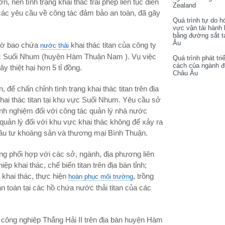
n, nên tình trạng khai thác trái phép liên tục diễn
Zealand
các yêu cầu về công tác đảm bảo an toàn, đã gây
Quá trình tự do h
vực vận tải hành
bằng đường sắt t
Âu
 bờ bao chứa
khai thác titan của công ty
nước thải
ực Suối Nhum (huyện Hàm Thuận Nam ). Vụ việc
Quá trình phát tri
cách của ngành 
 thiệt hại hơn 5 tỉ đồng.
Châu Âu
ể chấn chỉnh tình trạng khai thác titan trên địa
hai thác titan tại khu vực Suối Nhum. Yêu cầu sở
kinh nghiệm đối với công tác quản lý nhà nước
quản lý đối với khu vực khai thác không để xảy ra
ầu tư khoáng sản và thương mại Bình Thuận.
ng phối hợp với các sở, ngành, địa phương liên
p khai thác, chế biến titan trên địa bàn tỉnh;
 khai thác, thực hiện
, trồng
hoàn phục môi trường
n toàn tại các hồ chứa nước thải titan của các
 công nghiệp Thắng Hải II trên địa bàn huyện Hàm