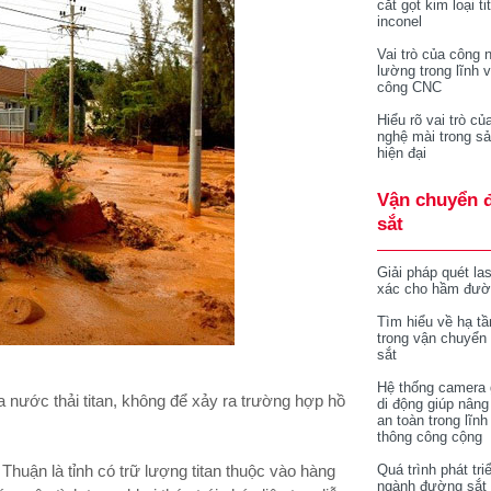
cắt gọt kim loại ti
inconel
Vai trò của công 
lường trong lĩnh 
công CNC
Hiểu rõ vai trò củ
nghệ mài trong sả
hiện đại
Vận chuyển 
sắt
Giải pháp quét la
xác cho hầm đườ
Tìm hiểu về hạ tầ
trong vận chuyển
sắt
Hệ thống camera 
 nước thải titan, không để xảy ra trường hợp hồ
di động giúp nâng
an toàn trong lĩnh
thông công cộng
Thuận là tỉnh có trữ lượng titan thuộc vào hàng
Quá trình phát tri
ngành đường sắt 