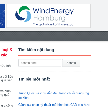
 loại &
Tìm kiếm nội dung
 xác
 hữu ích
a vật liệu
Tin bài mới nhất
u quả sản
 và hình
Trung Quốc và vị trí dẫn đầu trong chuỗi cung ứng
ong quá
xe điện
Cách lựa chọn kỹ thuật mô hình hóa CAD phù hợp
 gia công