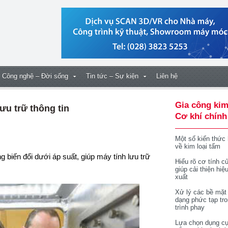
Công nghệ – Đời sống
Tin tức – Sự kiện
Liên hệ
Gia công kim
ưu trữ thông tin
Cơ khí chính
Một số kiến thức
về kim loại tấm
Hiểu rõ cơ tính củ
giúp cải thiện hiệ
xuất
Xử lý các bề mặt
dạng phức tạp tr
trình phay
Lựa chọn dụng cụ