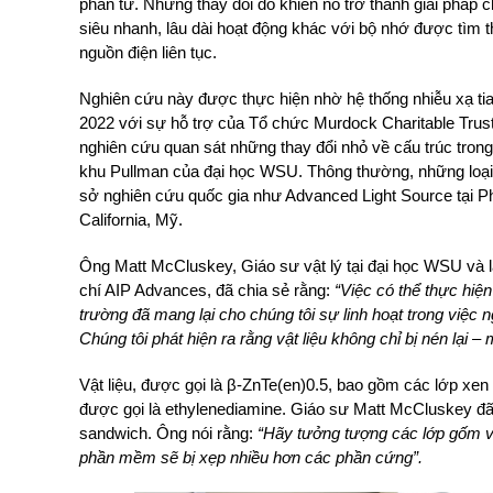
phân tử. Những thay đổi đó khiến nó trở thành giải pháp ch
siêu nhanh, lâu dài hoạt động khác với bộ nhớ được tìm t
nguồn điện liên tục.
Nghiên cứu này được thực hiện nhờ hệ thống nhiễu xạ tia
2022 với sự hỗ trợ của Tổ chức Murdock Charitable Trust
nghiên cứu quan sát những thay đổi nhỏ về cấu trúc trong 
khu Pullman của đại học WSU. Thông thường, những loại t
sở nghiên cứu quốc gia như Advanced Light Source tại P
California, Mỹ.
Ông Matt McCluskey, Giáo sư vật lý tại đại học WSU và l
chí AIP Advances, đã chia sẻ rằng:
“Việc có thể thực hiện
trường đã mang lại cho chúng tôi sự linh hoạt trong việc
Chúng tôi phát hiện ra rằng vật liệu không chỉ bị nén lại –
Vật liệu, được gọi là β-ZnTe(en)0.5, bao gồm các lớp xen
được gọi là ethylenediamine. Giáo sư Matt McCluskey đã
sandwich. Ông nói rằng:
“Hãy tưởng tượng các lớp gốm và
phần mềm sẽ bị xẹp nhiều hơn các phần cứng”.