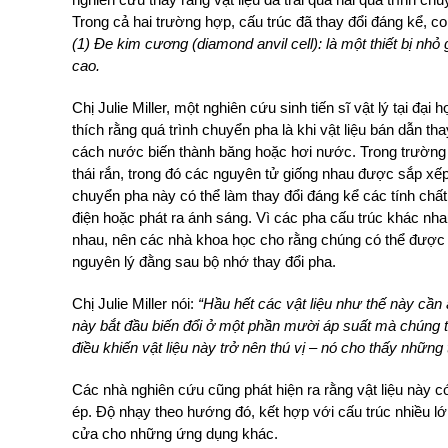
Trong cả hai trường hợp, cấu trúc đã thay đổi đáng kể, co 
(1) Đe kim cương (diamond anvil cell): là một thiết bị nhỏ
cao.
Chị Julie Miller, một nghiên cứu sinh tiến sĩ vật lý tại đại
thích rằng quá trình chuyển pha là khi vật liệu bán dẫn t
cách nước biến thành băng hoặc hơi nước. Trong trường h
thái rắn, trong đó các nguyên tử giống nhau được sắp xếp
chuyển pha này có thể làm thay đổi đáng kể các tính chất 
điện hoặc phát ra ánh sáng. Vì các pha cấu trúc khác n
nhau, nên các nhà khoa học cho rằng chúng có thể được 
nguyên lý đằng sau bộ nhớ thay đổi pha.
Chị Julie Miller nói:
“Hầu hết các vật liệu như thế này cần á
này bắt đầu biến đổi ở một phần mười áp suất mà chúng t
điều khiến vật liệu này trở nên thú vị – nó cho thấy những
Các nhà nghiên cứu cũng phát hiện ra rằng vật liệu này c
ép. Độ nhạy theo hướng đó, kết hợp với cấu trúc nhiều lớ
cửa cho những ứng dụng khác.