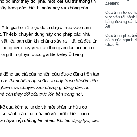
o bộ nhớ thay đổi pha, một loại lưu trữ thông tin
Zealand
hấy trong các thiết bị ngày nay và không cần
Quá trình tự do h
vực vận tải hành
bằng đường sắt t
Âu
 X trị giá hơn 1 triệu đô la được mua vào năm
. Thiết bị chuyên dụng này cho phép các nhà
Quá trình phát tri
cách của ngành 
vật liệu bán dẫn khi chúng xảy ra – tất cả đều từ
Châu Âu
hí nghiệm này yêu cầu thời gian dài tại các cơ
hòng thí nghiệm quốc gia Berkeley ở bang
à đồng tác giả của nghiên cứu được đăng trên tạp
 các thí nghiệm áp suất cao này trong khuôn viên
 nghiên cứu chuyên sâu những gì đang diễn ra.
 mà còn thay đổi cấu trúc lớn bên trong nó”.
 kẽ của kẽm telluride và một phân tử hữu cơ
 so sánh cấu trúc của nó với một chiếc bánh
 nhựa xếp chồng lên nhau. Khi tác dụng lực, các