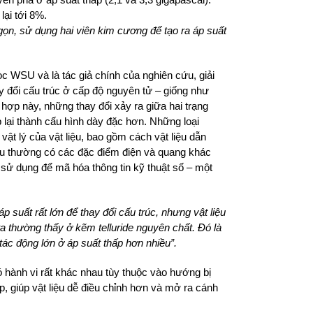
lại tới 8%.
 gọn, sử dụng hai viên kim cương để tạo ra áp suất
 học WSU và là tác giả chính của nghiên cứu, giải
hay đổi cấu trúc ở cấp độ nguyên tử – giống như
ợp này, những thay đổi xảy ra giữa hai trạng
 lại thành cấu hình dày đặc hơn. Những loại
vật lý của vật liệu, bao gồm cách vật liệu dẫn
hau thường có các đặc điểm điện và quang khác
sử dụng để mã hóa thông tin kỹ thuật số – một
p suất rất lớn để thay đổi cấu trúc, nhưng vật liệu
a thường thấy ở kẽm telluride nguyên chất. Đó là
 tác động lớn ở áp suất thấp hơn nhiều”.
ó hành vi rất khác nhau tùy thuộc vào hướng bị
p, giúp vật liệu dễ điều chỉnh hơn và mở ra cánh