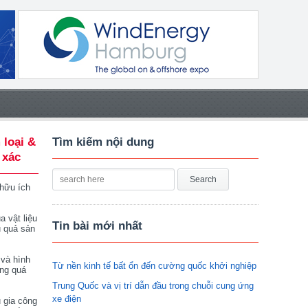
 loại &
Tìm kiếm nội dung
 xác
 hữu ích
a vật liệu
Tin bài mới nhất
u quả sản
 và hình
Từ nền kinh tế bất ổn đến cường quốc khởi nghiệp
ong quá
Trung Quốc và vị trí dẫn đầu trong chuỗi cung ứng
xe điện
 gia công