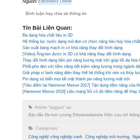
Nguồn:
Electronics Online
Bình luận hay chia sẻ thông tin
Tin Bài Liên Quan:
Đa dạng hóa chất liệu in 3D
Hệ thống lọc nước dạng mô-đun có chức năng tiêu hủy hóa chất
Sản xuất bảng mạch in có khả năng thay đổi hình dạng
[Video] Ăng-ten được in 3D có khả năng thay đổi hình dạng
Thay đổi hình dạng tấm pin năng lượng mặt trời giúp tối đa hóa
Phốt-pho đen với tiềm năng tiết kiệm năng lượng trong ngành đi
Giải pháp xi lanh nâng điện thay thế hệ thống khí nén và thủy lự
Pin dạng xịt biến mọi bề mặt thành pin năng lượng mặt trời
[Tiêu điểm tại Hannover Messe 2017] Tận dụng tiềm năng của t
[Hannover Messe 2019] Liệu mạng 5G có đủ tiềm năng để thay t
Article "tagged" as:
Bán dẫn
Đe kim cương
Ethylenediamine
Kẽm
Lưu trữ thông 
Categories:
Công nghệ/ công nghiệp xanh
Công nghiệp môi trường
Ngà