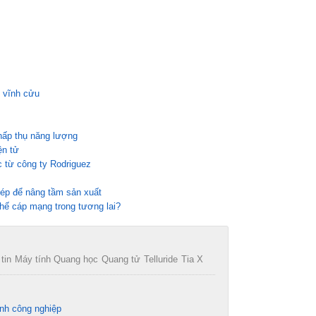
 vĩnh cửu
 hấp thụ năng lượng
ện tử
c từ công ty Rodriguez
hép để nâng tầm sản xuất
hế cáp mạng trong tương lai?
tin
Máy tính Quang học
Quang tử
Telluride
Tia X
nh công nghiệp