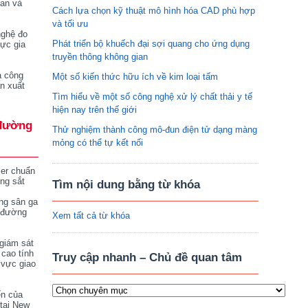
tan và
Cách lựa chọn kỹ thuật mô hình hóa CAD phù hợp
và tối ưu
nghệ đo
Phát triển bộ khuếch đại sợi quang cho ứng dụng
vực gia
truyền thông không gian
a công
Một số kiến thức hữu ích về kim loại tấm
n xuất
Tìm hiểu về một số công nghệ xử lý chất thải y tế
hiện nay trên thế giới
đường
Thử nghiệm thành công mô-đun điện tử dạng màng
mỏng có thể tự kết nối
ser chuẩn
ng sắt
Tìm nội dung bằng từ khóa
ng sân ga
 đường
Xem tất cả từ khóa
giám sát
 cao tính
Truy cập nhanh – Chủ đề quan tâm
 vực giao
ển của
tại New