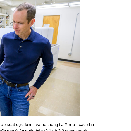
 áp suất cực lớn – và hệ thống tia X mới, các nhà
uyển pha ở áp suất thấp (2,1 và 3,3 gigapascal).