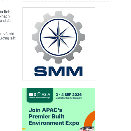
óa lĩnh
 khách
ại châu
ển và cải
đường sắt