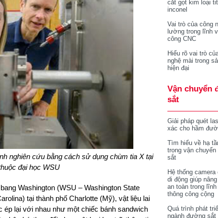
cắt gọt kim loại ti
inconel
Vai trò của công 
lường trong lĩnh 
công CNC
Hiểu rõ vai trò củ
nghệ mài trong sả
hiện đại
Vận chuyển 
sắt
Giải pháp quét la
xác cho hầm đườ
Tìm hiểu về hạ tầ
trong vận chuyển
hành nghiên cứu bằng cách sử dụng chùm tia X tại
sắt
huộc đại họ
c WSU
Hệ thống camera 
di động giúp nâng
an toàn trong lĩnh
c bang Washington (WSU – Washington State
thông công cộng
rolina) tại thành phố Charlotte (Mỹ), vật liệu lai
ược ép lại với nhau như một chiếc bánh sandwich
Quá trình phát tri
ngành đường sắt 