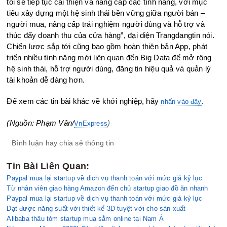
tôi sẽ tiếp tục cải thiện và nâng cấp các tính năng, với mục
tiêu xây dựng một hệ sinh thái bền vững giữa người bán –
người mua, nâng cấp trải nghiệm người dùng và hỗ trợ và
thúc đẩy doanh thu của cửa hàng”, đại diện Trangdangtin nói.
Chiến lược sắp tới cũng bao gồm hoàn thiện bản App, phát
triển nhiều tính năng mới liên quan đến Big Data để mở rộng
hệ sinh thái, hỗ trợ người dùng, đăng tin hiệu quả và quản lý
tài khoản dễ dàng hơn.
Để xem các tin bài khác về khởi nghiệp, hãy
.
nhấn vào đây
(Nguồn: Phạm Vân/
)
VnExpress
Bình luận hay chia sẻ thông tin
Tin Bài Liên Quan:
Paypal mua lại startup về dịch vụ thanh toán với mức giá kỷ lục
Từ nhân viên giao hàng Amazon đến chủ startup giao đồ ăn nhanh
Paypal mua lại startup về dịch vụ thanh toán với mức giá kỷ lục
Đạt được năng suất với thiết kế 3D tuyệt vời cho sản xuất
Alibaba thâu tóm startup mua sắm online tại Nam Á