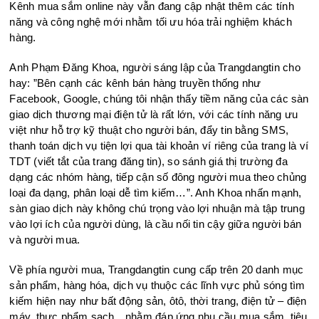
Kênh mua sắm online này vẫn đang cập nhật thêm các tính
năng và công nghệ mới nhằm tối ưu hóa trải nghiệm khách
hàng.
Anh Phạm Đăng Khoa, người sáng lập của Trangdangtin cho
hay: ”Bên cạnh các kênh bán hàng truyền thống như
Facebook, Google, chúng tôi nhận thấy tiềm năng của các sàn
giao dịch thương mại điện tử là rất lớn, với các tính năng ưu
việt như hỗ trợ kỹ thuật cho người bán, đẩy tin bằng SMS,
thanh toán dịch vụ tiện lợi qua tài khoản ví riêng của trang là ví
TDT (viết tắt của trang đăng tin), so sánh giá thị trường đa
dạng các nhóm hàng, tiếp cận số đông người mua theo chủng
loại đa dạng, phân loại dễ tìm kiếm…”. Anh Khoa nhấn mạnh,
sàn giao dịch này không chú trọng vào lợi nhuận mà tập trung
vào lợi ích của người dùng, là cầu nối tin cậy giữa người bán
và người mua.
Về phía người mua, Trangdangtin cung cấp trên 20 danh mục
sản phẩm, hàng hóa, dịch vụ thuộc các lĩnh vực phủ sóng tìm
kiếm hiện nay như bất động sản, ôtô, thời trang, điện tử – điện
máy, thực phẩm sạch…nhằm đáp ứng nhu cầu mua sắm, tiêu